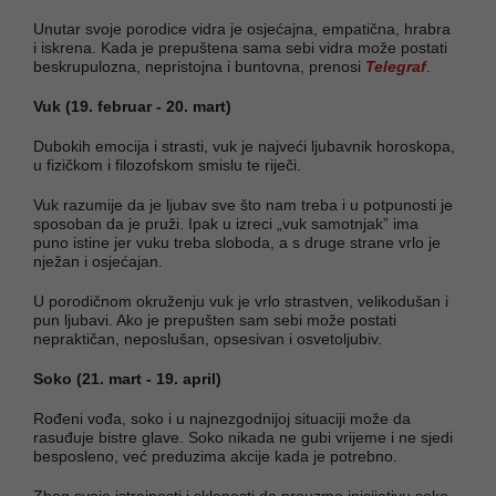
Unutar svoje porodice vidra je osjećajna, empatična, hrabra
i iskrena. Kada je prepuštena sama sebi vidra može postati
beskrupulozna, nepristojna i buntovna, prenosi
Telegraf
.
Vuk (19. februar - 20. mart)
Dubokih emocija i strasti, vuk je najveći ljubavnik horoskopa,
u fizičkom i filozofskom smislu te riječi.
Vuk razumije da je ljubav sve što nam treba i u potpunosti je
sposoban da je pruži. Ipak u izreci „vuk samotnjak” ima
puno istine jer vuku treba sloboda, a s druge strane vrlo je
nježan i osjećajan.
U porodičnom okruženju vuk je vrlo strastven, velikodušan i
pun ljubavi. Ako je prepušten sam sebi može postati
nepraktičan, neposlušan, opsesivan i osvetoljubiv.
Soko (21. mart - 19. april)
Rođeni vođa, soko i u najnezgodnijoj situaciji može da
rasuđuje bistre glave. Soko nikada ne gubi vrijeme i ne sjedi
besposleno, već preduzima akcije kada je potrebno.
Zbog svoje istrajnosti i sklonosti da preuzme inicijativu soko