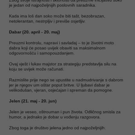
je jedan od najpoželjnijih poslovnih saradnika.
Kada ima loš dan soko može biti tašt, bezobrazan,
netolerantan, nestrpljiv i previše osjetljiv.
Dabar (20. april - 20. maj)
Preuzmi kontrolu, napravi i savladaj – to je životni moto
dabra koji će posao uvijek obaviti sa maksimalnom
odgovornošću i samopouzdanjem.
Ovaj vješt i lukav majstor za strategiju predstavlja silu na
koju se uvijek može računati.
Razmislite prije nego se upustite u nadmudrivanje s dabrom
jer je njegov um oštar poput britve. U ljubavi dabar je
velikodušan, vjeran, osjećajan i spreman da pomogne.
Jelen (21. maj - 20. jun)
Jelen je veseo, oštrouman i pun života. Odličnog smisla za
humor, a jednako je dobar u vođenju razgovora.
Zbog toga je društvo jelena jedno od najpoželjnijih.