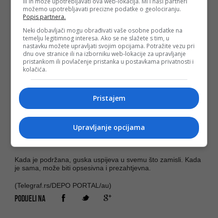
ili ih može upotrebljavati ova web-lokacija. Mi i naši partneri
možemo upotrebljavati precizne podatke o geolociranju.
Kada ne osjeća ljubav, može postati povučena i agresivna.
Popis partnera.
Sova (23. novembar - 21. decembar)
Neki dobavljači mogu obrađivati vaše osobne podatke na
temelju legitimnog interesa. Ako se ne slažete s tim, u
nastavku možete upravljati svojim opcijama. Potražite vezu pri
Sova je nemirna i sklona promjenama.
dnu ove stranice ili na izborniku web-lokacije za upravljanje
pristankom ili povlačenje pristanka u postavkama privatnosti i
Često je u pokretu i voli avanture.
kolačića.
Kada voli, sova je osjećajna i obazriva, a kada nije njen dan
može biti ogorčena i ratoborna.
Pristajem
Guska (22. decembar - 19. januar)
Guska je uporna i ambiciozna.
Upravljanje opcijama
Uvijek ide ka cilju i ne odustaje.
Kada je podržana, guska uspijeva u svemu što zamisli. Kada
je sama, može biti opsesivna i prezahtjevna.
(Telegraf.rs/DEPO PORTAL/au)
PODIJELI NA