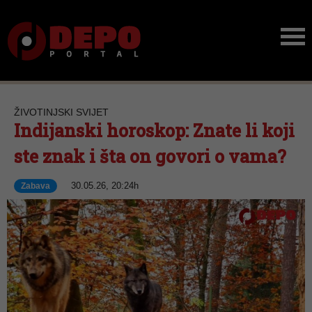
ŽIVOTINJSKI SVIJET
Indijanski horoskop: Znate li koji
ste znak i šta on govori o vama?
30.05.26, 20:24h
Zabava