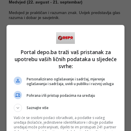
Medvjed (22. avgust - 21. septembar)
Medvjed je praktičan i razuman znak. Uvijek predstavlja glas
razuma i dobar je savjetnik.
Medvjeda krasi ogromno srce i darežljivost.
Kada nije najbolje raspoložen, medvjed može biti povučen,
lijen i sitničav.
Portal depo.ba traži vaš pristanak za
Gavran (22. septembar - 22. oktobar)
upotrebu vaših ličnih podataka u sljedeće
Gavran je rođeni zabavljač i šarmer.
svrhe:
Kada je okružen ljubavlju, gavran je romantičan i opušten.
Personalizirano oglašavanje i sadržaj, mjerenje
oglašavanja i sadržaja, uvidi u publiku i razvoj usluga
Kada nije u najboljem raspoloženju može biti osvetoljubiv i
nedosljedan.
Pohrana i/ili pristup podacima na uređaju
Zmija (23. oktobar - 22. novembar)
Saznajte više
Zmija je izuzetno duhovan znak i često ima jake intuitivne
sposobnosti.
Vaši će se osobni podaci obrađivati, a podatke s vašeg
uređaja (kolačiće, jedinstvene identifikatore i druge podatke
uređaja) može pohranjivati, dijeliti te im pristupati 241 partner
U vezi je strastvena i brižna.