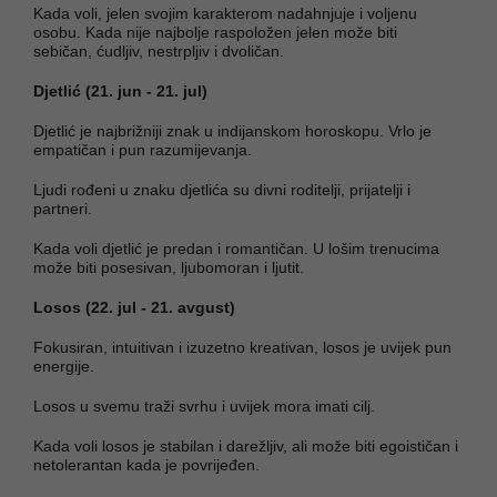
Kada voli, jelen svojim karakterom nadahnjuje i voljenu
osobu. Kada nije najbolje raspoložen jelen može biti
sebičan, ćudljiv, nestrpljiv i dvoličan.
Djetlić (21. jun - 21. jul)
Djetlić je najbrižniji znak u indijanskom horoskopu. Vrlo je
empatičan i pun razumijevanja.
Ljudi rođeni u znaku djetlića su divni roditelji, prijatelji i
partneri.
Kada voli djetlić je predan i romantičan. U lošim trenucima
može biti posesivan, ljubomoran i ljutit.
Losos (22. jul - 21. avgust)
Fokusiran, intuitivan i izuzetno kreativan, losos je uvijek pun
energije.
Losos u svemu traži svrhu i uvijek mora imati cilj.
Kada voli losos je stabilan i darežljiv, ali može biti egoističan i
netolerantan kada je povrijeđen.