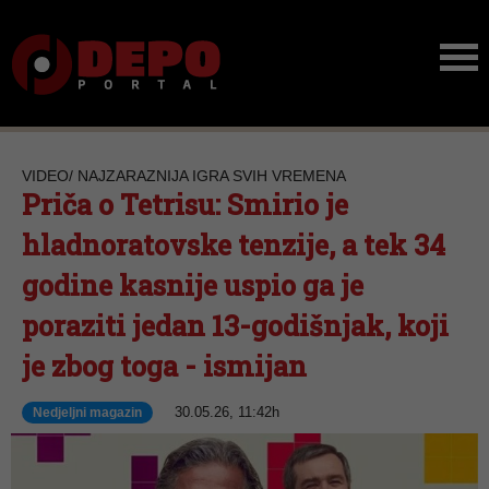
VIDEO/ NAJZARAZNIJA IGRA SVIH VREMENA
Priča o Tetrisu: Smirio je
hladnoratovske tenzije, a tek 34
godine kasnije uspio ga je
poraziti jedan 13-godišnjak, koji
je zbog toga - ismijan
30.05.26, 11:42h
Nedjeljni magazin