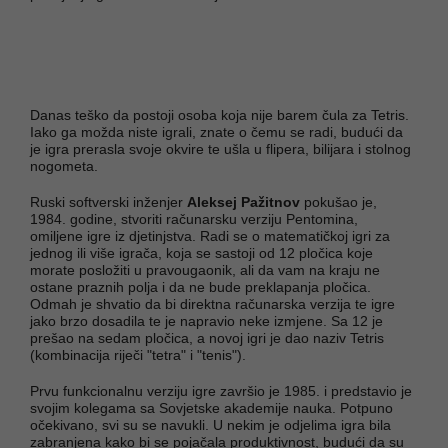
Danas teško da postoji osoba koja nije barem čula za Tetris.
Iako ga možda niste igrali, znate o čemu se radi, budući da
je igra prerasla svoje okvire te ušla u flipera, bilijara i stolnog
nogometa.
Ruski softverski inženjer
Aleksej Pažitnov
pokušao je,
1984. godine, stvoriti računarsku verziju Pentomina,
omiljene igre iz djetinjstva. Radi se o matematičkoj igri za
jednog ili više igrača, koja se sastoji od 12 pločica koje
morate posložiti u pravougaonik, ali da vam na kraju ne
ostane praznih polja i da ne bude preklapanja pločica.
Odmah je shvatio da bi direktna računarska verzija te igre
jako brzo dosadila te je napravio neke izmjene. Sa 12 je
prešao na sedam pločica, a novoj igri je dao naziv Tetris
(kombinacija riječi "tetra" i "tenis").
Prvu funkcionalnu verziju igre završio je 1985. i predstavio je
svojim kolegama sa Sovjetske akademije nauka. Potpuno
očekivano, svi su se navukli. U nekim je odjelima igra bila
zabranjena kako bi se pojačala produktivnost, budući da su