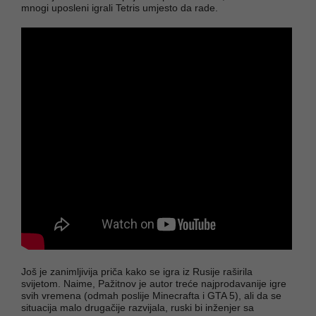
mnogi uposleni igrali Tetris umjesto da rade.
Još je zanimljivija priča kako se igra iz Rusije raširila
svijetom. Naime, Pažitnov je autor treće najprodavanije igre
svih vremena (odmah poslije Minecrafta i GTA 5), ali da se
situacija malo drugačije razvijala, ruski bi inženjer sa