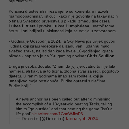
nije životni cilj."
Korisnici društvenih mreža njene su komentare nazvali
"samodopadnima", ističućii kako nije govorila na takav način
o finalu Svjetskog prvenstva u pikadu između tinejdžera
Lukea Littlera
i prvaka
Lukea Humphriesa
, unatoč tome
što su i oni briljirali u aktivnosti koja se odvija u zatvorenom.
- Godina je Gospodnja 2024., a Sky News još uvijek govori
ljudima koji igraju videoigre da izađu van i udahnu malo
svježeg zraka, na isti dan kada hvale 16-godišnjeg igrača
pikada - napisao je na X-u gaming novinar
Chris Scullion
.
Druga je osoba dodala: "Znam da joj vjerovatno to nije bila
namjera, ali kakva je to tužna, zlobna stvar za reći, pogotovo
djetetu. U ranim godinama imao sam roditelja koji je
umanjivao moja postignuća. Budite oprezni s riječima.
Budite bolji."
A news anchor has been called out after diminishing
the accomplish of a 13-year-old beating Tetris, telling
him to "go outside" and that beating the game "isn't a
life goal"
pic.twitter.com/1GsnWJksP3
— Dexerto (@Dexerto)
January 4, 2024