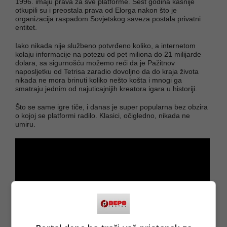
1996. imaju prava za sve platforme. Šest godina kasnije
otkupili su i preostala prava od Elorga nakon što je
organizacija raspadom Sovjetskog saveza postala privatni
entitet.
Iako nikada nije službeno potvrđeno koliko, a internetom
kolaju informacije na potezu od pet miliona do 21 milijarde
dolara, sa sigurnošću možemo reći da je Pažitnov
naposljetku od Tetrisa zaradio dovoljno da do kraja života
nikada ne mora brinuti koliko nešto košta i mnogi ga
smatraju jednim od najuticajnijih kreatora igara u historiji.
Što se same igre tiče, i danas je super popularna bez obzira
o kojoj se platformi radilo. Klasici, očigledno, nikada ne
umiru.