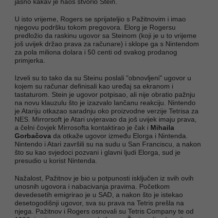
jasno kakav je haos stvorio Stein.
U isto vrijeme, Rogers se sprijateljio s Pažitnovim i imao
njegovu podršku tokom pregovora. Elorg je Rogersu
predložio da raskinu ugovor sa Steinom (koji je u to vrijeme
još uvijek držao prava za računare) i sklope ga s Nintendom
za pola miliona dolara i 50 centi od svakog prodanog
primjerka.
Izveli su to tako da su Steinu poslali "obnovljeni" ugovor u
kojem su računar definisali kao uređaj sa ekranom i
tastaturom. Stein je ugovor potpisao, ali nije obratio pažnju
na novu klauzulu što je izazvalo lančanu reakciju. Nintendo
je Atariju otkazao saradnju oko proizvodne verzije Tetrisa za
NES. Mirrorsoft je Atari uvjeravao da još uvijek imaju prava,
a čelni čovjek Mirrosofta kontaktirao je čak i
Mihaila
Gorbačova
da otkaže ugovor između Elorga i Nintenda.
Nintendo i Atari završili su na sudu u San Franciscu, a nakon
što su kao svjedoci pozvani i glavni ljudi Elorga, sud je
presudio u korist Nintenda.
Nažalost, Pažitnov je bio u potpunosti isključen iz svih ovih
unosnih ugovora i nabacivanja pravima. Početkom
devedesetih emigrirao je u SAD, a nakon što je istekao
desetogodišnji ugovor, sva su prava na Tetris prešla na
njega. Pažitnov i Rogers osnovali su Tetris Company te od