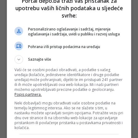
Portal depo.ba traži vaš pristanak za
upotrebu vaših ličnih podataka u sljedeće
svrhe:
Personalizirano oglašavanje i sadržaj, mjerenje
oglašavanja i sadržaja, uvidi u publiku i razvoj usluga
Pohrana i/ili pristup podacima na uređaju
Pobjeda čovjeka nad Tetrisom - tek 34 godine kasnije
Saznajte više
Tinejdžer iz američke Oklahome, 13-godišnji
Willis Gibson
,
postao je prvi čovjek u historiji koji je uspio pobijediti Tetris,
Vaši će se osobni podaci obrađivati, a podatke s vašeg
34 godine nakon njegovog lansiranja. Gibson je na svom
uređaja (kolačiće, jedinstvene identifikatore i druge podatke
YouTube kanalu objavio video trenutka kada je došao 157.
uređaja) može pohranjivati, dijeliti te im pristupati 241 partner
ili ih može upotrebljavati ova web-lokacija. Mi i naši partneri
levela, što je na kraju i rezultiralo "padom" igre.
možemo upotrebljavati precizne podatke o geolociranju.
Popis partnera.
- Onesvijestit ću se, ne osjećam prste! - rekao je Gibson
prije nego što se, svladan silnim uzbuđenjem, srušio nazad
Neki dobavljači mogu obrađivati vaše osobne podatke na
u stolicu.
temelju legitimnog interesa. Ako se ne slažete s tim, u
nastavku možete upravljati svojim opcijama. Potražite vezu pri
Za ovaj podvig mu je trebalo samo 38 minuta, a do prije
dnu ove stranice ili na izborniku web-lokacije za upravljanje
nekoliko godina igrači su vjerovali kako je moguće doći
pristankom ili povlačenje pristanka u postavkama privatnosti i
kolačića.
samo do 29. levela.