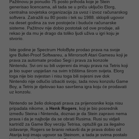
Pažitnovu je ponudio 75 posto prihoda koje je Stein
generisao licencama, ali tada se u priču uključio Elorg,
centralna sovjetska organizacija za uvoz i izvoz računarskog
softvera. Zatražili su 80 posto i tek su 1988. sklopili ugovor
na deset godina za sve postojeće i buduće računarske
sisteme. Pažitnov nije dobio postotak od ove prodaje, ali
rekao je da mu je drago da toliko ljudi uživa u igri koju je
stvorio.
Iste godine je Spectrum HoloByte prodao prava na svoje
igre Bullet-Proof Softwareu, a Mirrorsoft Atari Gamesu koji je
prava za automate prodao Segi i prava za konzole
Nintendu. Svi oni su bili uvjereni da imaju prava na Tetris koji
je bio super uspješan na svim tržištima širom svijeta. Elorg
toga nije bio svjestan i nisu toga bili svjesni sve dok
Nintendo nije odlučio izbaciti svoju, tada novu konzolu Game
Boy, a Tetris je djelovao kao savršena igra koju će prodavati
uz konzolu.
Nintendo se želio dokopati prava za prijenosnike koja nisu
pripadala nikome, a
Henk Rogers
, koji je bio posrednik
između Steina i Nintenda, doznao je da Stein zapravo nema
prava i da je najbolje da se obrati Rusima. Rusi su vidjeli
kartridž za Game Boy verziju Tetrisa, optužili ga za ilegalno
izdavanje, Rogers se branio rekavši da je prava dobio od
Atarija koji imaju ugovor sa Steinom, a tada je svima postalo