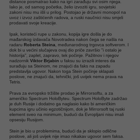
distance posmatrao kako na igri zarađuju svi osim njega.
Iako je, od samog početka, želio izvoziti igru, sovjetski
zakoni nisu mu išli u prilog. Postojao je državni monopol na
uvoz i izvoz zaštićenih radova, a ruski naučnici nisu smjeli
prodavati svoje kreacije.
Ipak, koristeći rupe u zakonu, kopija igre došla je do
mađarskog izdavača Novotradea nakon čega se našla na
radaru
Roberta Steina
, međunarodnog trgovca softverom. I
dok bi u većini slučajeva ovaj dio priče završio "i ostalo je
historija", zaplet, zapravo, tek počinje. Pažitnov i njegov
nadzornik
Viktor Brjabin
u faksu su izrazili interes da
surađuju sa Steinom, ne znajući da faks na zapadu
predstavlja ugovor. Nakon toga Stein počinje sklapati
poslove, ne znajući da, tehnički, još uvijek nema prava na
Tetris.
Prava za evropsko tržište prodao je Mirrorsoftu, a za
američko Spectrum HoloByteu. Spectrum HoloByte zadržao
je duh Rusije i dodatno ga naglasio kako bi američkim
kupcima igru učinio egzotičnijom, dok je Mirrorsoft taj ruski
element sveo na minimum, budući da Evropljani nisu imali
opsesiju Rusijom.
Stein je bio u problemima, budući da je sklopio odlične
poslove, ali još uvijek nije imao nikakav ugovor sem faksa.