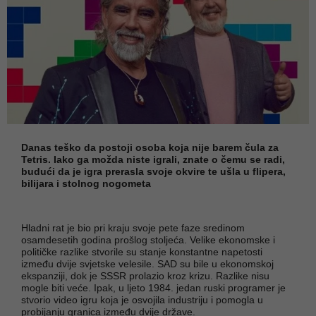
Danas teško da postoji osoba koja nije barem čula za
Tetris. Iako ga možda niste igrali, znate o čemu se radi,
budući da je igra prerasla svoje okvire te ušla u flipera,
bilijara i stolnog nogometa
Hladni rat je bio pri kraju svoje pete faze sredinom
osamdesetih godina prošlog stoljeća. Velike ekonomske i
političke razlike stvorile su stanje konstantne napetosti
između dvije svjetske velesile. SAD su bile u ekonomskoj
ekspanziji, dok je SSSR prolazio kroz krizu. Razlike nisu
mogle biti veće. Ipak, u ljeto 1984. jedan ruski programer je
stvorio video igru koja je osvojila industriju i pomogla u
probijanju granica između dvije države.