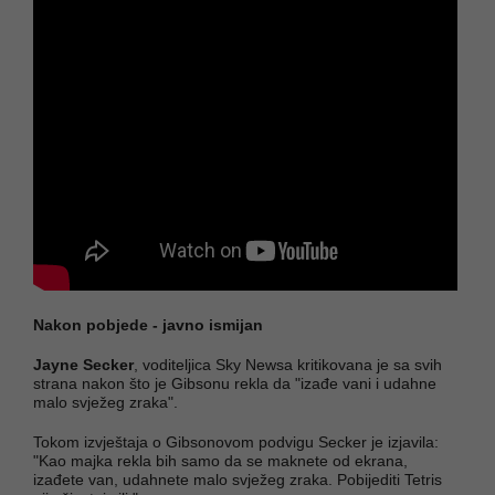
Nakon pobjede - javno ismijan
Jayne Secker
, voditeljica Sky Newsa kritikovana je sa svih
strana nakon što je Gibsonu rekla da "izađe vani i udahne
malo svježeg zraka".
Tokom izvještaja o Gibsonovom podvigu Secker je izjavila:
"Kao majka rekla bih samo da se maknete od ekrana,
izađete van, udahnete malo svježeg zraka. Pobijediti Tetris