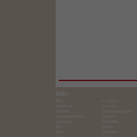
MEDIJI
Blin
e-! Online
24sata.hr
e-novine
Alternet
Empire Magazine
Associated Press
FaceTV
Artforum
Filmofilia
B92
Forbes
BBC
Fox News