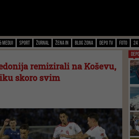
& Mediji
Sport
Žurnal
Žena IN
Blog zona
Depo TV
FOTO
24 
DEP
donija remizirali na Koševu,
liku skoro svim