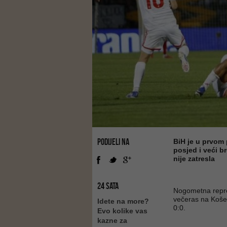
PODIJELI NA
BiH je u prvom 
posjed i veći br
nije zatresla
24 SATA
Nogometna reprez
večeras na Košev
Idete na more?
0:0.
Evo kolike vas
kazne za