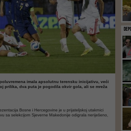
DEP
poluvremena imala apsolutnu terensku inicijativu, veći
oj prilika, dva puta je pogodila okvir gola, ali se mreža
entacija Bosne i Hercegovine je u prijateljskoj utakmici
u sa selekcijom Sjeverne Makedonije odigrala neriješeno,