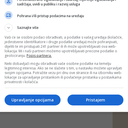
vog meča kada je naveo da će isprobati nekoliko varijanti i
sadržaja, uvidi u publiku i razvoj usluga
rani.
Pohrana i/ili pristup podacima na uređaju
nu "Asim Ferhatović Hase" pratilo je oko 30 hiljada
Saznajte više
iH još nekoliko dana pripremat će se u Sarajevu gdje će u
Vaši će se osobni podaci obrađivati, a podatke s vašeg uređaja (kolačiće,
stadionu Grbavica imati otvoreni trening, a dan kasnije će
jedinstvene identifikatore i druge podatke uređaja) može pohranjivati,
Louis gdje se 6. juna, u generalnoj probi sastaje sa
dijeliti te im pristupati 241 partner ili ih može upotrebljavati ova web-
ame.
lokacija. Mi i naši partneri možemo upotrebljavati precizne podatke o
geolociranju.
Popis partnera.
tskom prvenstvu BiH igra 12. juna protiv Kanade u Torontu.
Neki dobavljači mogu obrađivati vaše osobne podatke na temelju
e u Los Angelesu igra protiv Švicarske, a 24. juna u
legitimnog interesa. Ako se ne slažete s tim, u nastavku možete upravljati
atara.
svojim opcijama. Potražite vezu pri dnu ove stranice ili na izborniku web-
lokacije za upravljanje pristankom ili povlačenje pristanka u postavkama
privatnosti i kolačića.
 putem društvenih mreža
Twitter
i
Facebook
Upravljanje opcijama
Pristajem