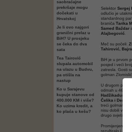
saobraćajne
prekršaje mogu
Selektor
Sergej 
dočekati u
odlučio je utak
standardnog pa
Hrvatskoj
braniča
Tarika 
Je li ovo najgori
Samed Baždar
a
granični prelaz u
Alajbegović
.
BiH? U prosjeku
se čeka do dva
Meč su počeli:
Z
Tahirović, Bajr
sata
Tea Tairović
BiH je u prvom p
slupala automobil
posjed i veći broj
na ulazu u Budvu,
zatresla. Gosti 
golman Zlomislić b
pa otišla na
nastup
U drugom polubvr
Ko u Sarajevu
odmah u 46. minu
kupuje stanove od
Hadžikadunića,
400.000 KM i više?
Čelika i Demiro
treći golman
Had
Ko uzima kredit, a
nisu dobili veter
ko plaća u kešu?
drugo svjetsko p
Promijenjena je i
rezultiralo i manj