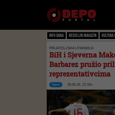
Info dana
Nedjeljni magazin
Kultura 
PRIJATELJSKA UTAKMICA
BiH i Sjeverna Make
Barbarez pružio pri
reprezentativcima
29.05.26, 22:31h
Sport