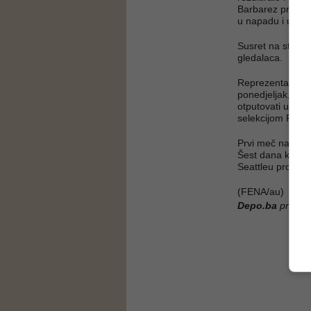
Barbarez prije o
u napadu i u odb
Susret na stadio
gledalaca.
Reprezentacija B
ponedjeljak, na 
otputovati u St. 
selekcijom Pan
Prvi meč na Svje
Šest dana kasnij
Seattleu protiv K
(FENA/au)
Depo.ba
pratite