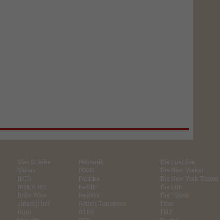
Glas Srpske
Pešćanik
The Guardian
Globus
POGO
The New Yorker
IMDb
Politika
The New York Times
INDEX.HR
Reddit
The Sun
Indie Wire
Reuters
The Times
Jutarnji list
Rotten Tomatoes
Time
Kurir
RTRS
TMZ