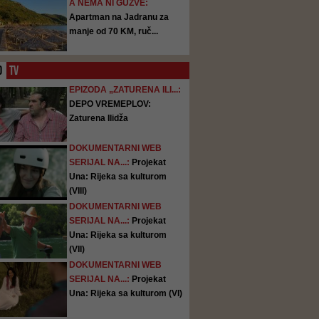
A NEMA NI GUŽVE:
Apartman na Jadranu za
manje od 70 KM, ruč...
O
TV
EPIZODA „ZATURENA ILI...:
DEPO VREMEPLOV:
Zaturena Ilidža
DOKUMENTARNI WEB
SERIJAL NA...:
Projekat
Una: Rijeka sa kulturom
(VIII)
DOKUMENTARNI WEB
SERIJAL NA...:
Projekat
Una: Rijeka sa kulturom
(VII)
DOKUMENTARNI WEB
SERIJAL NA...:
Projekat
Una: Rijeka sa kulturom (VI)