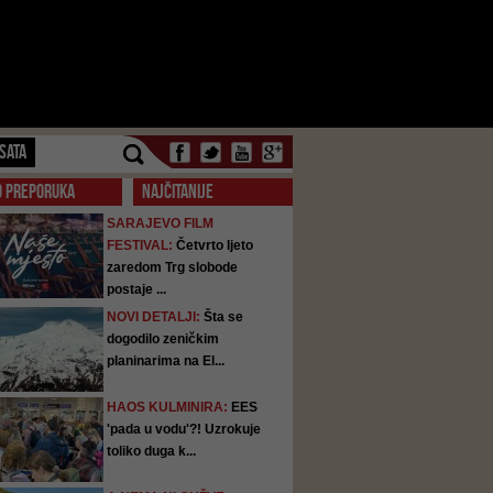
SATA
O PREPORUKA
NAJČITANIJE
SARAJEVO FILM
FESTIVAL:
Četvrto ljeto
zaredom Trg slobode
postaje ...
NOVI DETALJI:
Šta se
dogodilo zeničkim
planinarima na El...
HAOS KULMINIRA:
EES
'pada u vodu'?! Uzrokuje
toliko duga k...