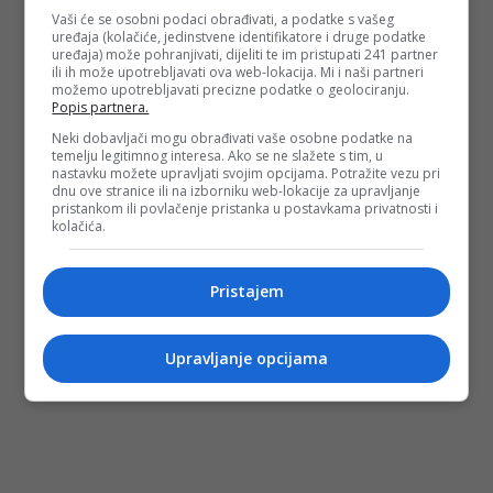
Vaši će se osobni podaci obrađivati, a podatke s vašeg
uređaja (kolačiće, jedinstvene identifikatore i druge podatke
uređaja) može pohranjivati, dijeliti te im pristupati 241 partner
ili ih može upotrebljavati ova web-lokacija. Mi i naši partneri
možemo upotrebljavati precizne podatke o geolociranju.
Popis partnera.
Neki dobavljači mogu obrađivati vaše osobne podatke na
temelju legitimnog interesa. Ako se ne slažete s tim, u
nastavku možete upravljati svojim opcijama. Potražite vezu pri
dnu ove stranice ili na izborniku web-lokacije za upravljanje
pristankom ili povlačenje pristanka u postavkama privatnosti i
kolačića.
Pristajem
Upravljanje opcijama