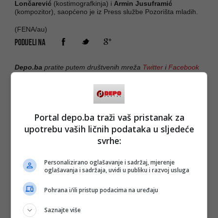
Lončarević
(kostimografkinja) i
Armin Jusuframić
(kompozitor), saopćeno je iz Press službe Pozorišta mladih.
(FENA/au)
PODIJELI NA
Depo.ba
pratite putem društvenih mreža
Twitter
i
Facebook
Portal depo.ba traži vaš pristanak za
upotrebu vaših ličnih podataka u sljedeće
svrhe:
Personalizirano oglašavanje i sadržaj, mjerenje
oglašavanja i sadržaja, uvidi u publiku i razvoj usluga
Pohrana i/ili pristup podacima na uređaju
Saznajte više