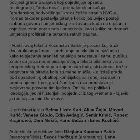
povijest grada Sarajeva koji objedinjuje opsadu,
reintegraciju, "doba mira" i promašenih pokušaja,
"građanskog bodybildinga" kroz učešće stranih NVO-a…
Komad također postavlja pitanje koliko još uvijek postoji
sloboda govora i umjetničkog izražavanja kada su u pitanju
osjetljive teme poput rata i pomirenja, kao i koliko su domaći
umjetnici profitirali na temama ratnih trauma.
- Raditi ovaj tekst u Pozorištu mladih je proces koji traži
dvostruki angažman – prebiranje po vlastitom sjećanju i
kako to sjećanje prenijeti na ekipu predstave i samu publiku.
Znam da je za mene pisanje ovoga teksta bilo neka vrsta
terapeutskog tretmana u kojem sam tada, ali i danas, tražio
odgovore na pitanja koja su mene mučila - o izdaji grada
pod opsadom, globalnoj, komšijskoj, ali i onoj nas samih
prema njemu. Ipak, grad čine ljudi i ova predstava je
svojevrsna posveta tim ljudima. Oni su, ne politike i
ideologije, jedini historijski pobjednici iz tog vremena - izjavio
je reditelj Jasmin Duraković
U predstavi igraju
Belma Lizde Kurt, Alisa Čajić, Mirvad
Kurić, Vanesa Glođo, Edin Avdagić, Semir Krivić, Robert
Krajinović, Deni Mešić, Haris Bidžan i Enes Kozličić
.
Autorski tim predstave čine
Džejlana Karaman Pašić
(scenografkinja),
Segor Hadžagić
(dramaturg),
Lana