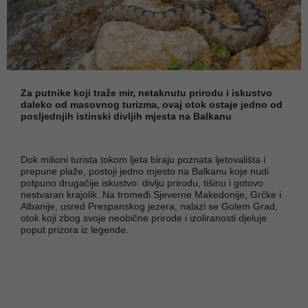
Za putnike koji traže mir, netaknutu prirodu i iskustvo
daleko od masovnog turizma, ovaj otok ostaje jedno od
posljednjih istinski divljih mjesta na Balkanu
Dok milioni turista tokom ljeta biraju poznata ljetovališta i
prepune plaže, postoji jedno mjesto na Balkanu koje nudi
potpuno drugačije iskustvo: divlju prirodu, tišinu i gotovo
nestvaran krajolik. Na tromeđi Sjeverne Makedonije, Grčke i
Albanije, usred Prespanskog jezera, nalazi se Golem Grad,
otok koji zbog svoje neobične prirode i izoliranosti djeluje
poput prizora iz legende.