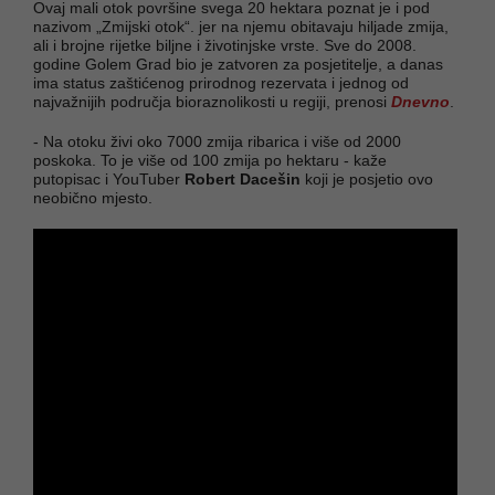
Ovaj mali otok površine svega 20 hektara poznat je i pod
nazivom „Zmijski otok“. jer na njemu obitavaju hiljade zmija,
ali i brojne rijetke biljne i životinjske vrste. Sve do 2008.
godine Golem Grad bio je zatvoren za posjetitelje, a danas
ima status zaštićenog prirodnog rezervata i jednog od
najvažnijih područja bioraznolikosti u regiji, prenosi
Dnevno
.
- Na otoku živi oko 7000 zmija ribarica i više od 2000
poskoka. To je više od 100 zmija po hektaru - kaže
putopisac i YouTuber
Robert Dacešin
koji je posjetio ovo
neobično mjesto.