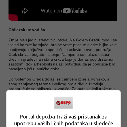
Obilazak uz vodiča
Zmije nisu jedini stanovnici otoka. Na Golem Gradu mogu se
vidjeti barske kornjače, brojne vrste ptica te rijetke biljke koje
uspijevaju isključivo u specifičnim uslovima ovog područja.
Otok skriva i bogatu historiju. Na njemu se nalaze ostaci
drevnih građevina i stara crkva koja je danas pod državnom
zaštitom, dok arheološki nalazi potvrđuju da je područje bilo
naseljeno još u antičko doba.
Do Golemog Grada dolazi se čamcem iz sela Konjsko, a
zbog zahtjevnog terena i velikog broja divljih životinja
preporučuje se obilazak uz vodiča. Za putnike koji traže mir,
netaknutu prirodu i iskustvo daleko od masovnog turizma,
Golem Grad ostaje jedno od posljednjih istinski divljih mjesta
na Balkanu.
(Dnevno.hr/DEPO PORTAL/au)
Portal depo.ba traži vaš pristanak za
PODIJELI NA
upotrebu vaših ličnih podataka u sljedeće