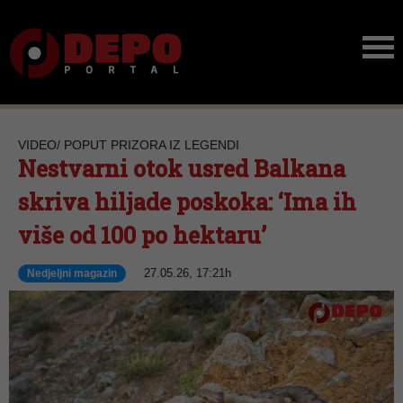
VIDEO/ POPUT PRIZORA IZ LEGENDI
Nestvarni otok usred Balkana
skriva hiljade poskoka: ‘Ima ih
više od 100 po hektaru’
27.05.26, 17:21h
Nedjeljni magazin