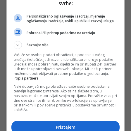
svrhe:
Depo.ba
pratite putem društvenih mreža
Twitter
i
Facebook
Personalizirano oglašavanje i sadržaj, mjerenje
oglašavanja i sadržaja, uvidi u publiku i razvoj usluga
Pohrana i/ili pristup podacima na uređaju
Saznajte više
Vaši će se osobni podaci obrađivati, a podatke s vašeg
uređaja (kolačiće, jedinstvene identifikatore i druge podatke
uređaja) može pohranjivati, dijeliti te im pristupati 241 partner
ili ih može upotrebljavati ova web-lokacija. Mi i naši partneri
možemo upotrebljavati precizne podatke o geolociranju.
Popis partnera.
Neki dobavljači mogu obrađivati vaše osobne podatke na
temelju legitimnog interesa. Ako se ne slažete s tim, u
nastavku možete upravljati svojim opcijama. Potražite vezu pri
dnu ove stranice ili na izborniku web-lokacije za upravljanje
pristankom ili povlačenje pristanka u postavkama privatnosti i
kolačića.
Pristajem