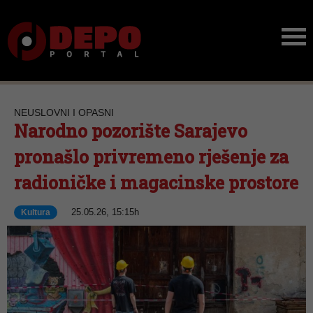
NEUSLOVNI I OPASNI
Narodno pozorište Sarajevo
pronašlo privremeno rješenje za
radioničke i magacinske prostore
25.05.26, 15:15h
Kultura