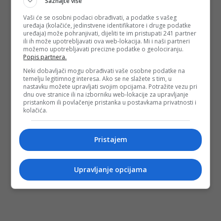
Saznajte više
Vaši će se osobni podaci obrađivati, a podatke s vašeg
uređaja (kolačiće, jedinstvene identifikatore i druge podatke
uređaja) može pohranjivati, dijeliti te im pristupati 241 partner
ili ih može upotrebljavati ova web-lokacija. Mi i naši partneri
možemo upotrebljavati precizne podatke o geolociranju.
Popis partnera.
Neki dobavljači mogu obrađivati vaše osobne podatke na
temelju legitimnog interesa. Ako se ne slažete s tim, u
nastavku možete upravljati svojim opcijama. Potražite vezu pri
dnu ove stranice ili na izborniku web-lokacije za upravljanje
pristankom ili povlačenje pristanka u postavkama privatnosti i
kolačića.
Pristajem
Upravljanje opcijama