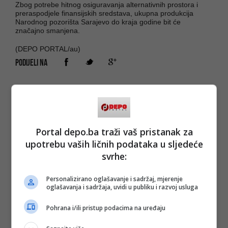
Zbog potrebe hitnog osiguravanja alternativnih prostora i
preraspodjele finansijskih sredstava, ukupna produkcija
Narodnog pozorišta Sarajevo do kraja godine bit će
značajno smanjena.
(DEPO PORTAL/au)
PODIJELI NA
Depo.ba
pratite putem društvenih mreža
Twitter
i
Facebook
Portal depo.ba traži vaš pristanak za
upotrebu vaših ličnih podataka u sljedeće
svrhe:
Personalizirano oglašavanje i sadržaj, mjerenje
oglašavanja i sadržaja, uvidi u publiku i razvoj usluga
Pohrana i/ili pristup podacima na uređaju