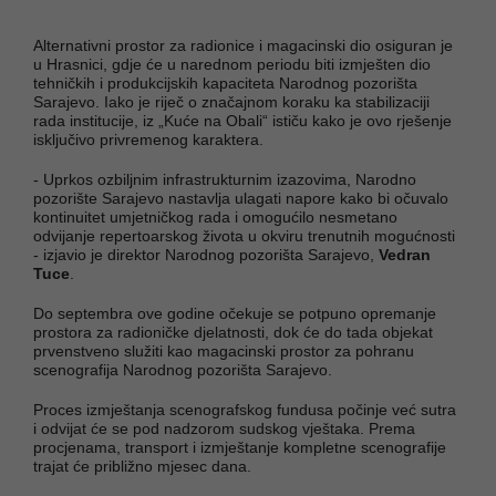
Alternativni prostor za radionice i magacinski dio osiguran je
u Hrasnici, gdje će u narednom periodu biti izmješten dio
tehničkih i produkcijskih kapaciteta Narodnog pozorišta
Sarajevo. Iako je riječ o značajnom koraku ka stabilizaciji
rada institucije, iz „Kuće na Obali“ ističu kako je ovo rješenje
isključivo privremenog karaktera.
- Uprkos ozbiljnim infrastrukturnim izazovima, Narodno
pozorište Sarajevo nastavlja ulagati napore kako bi očuvalo
kontinuitet umjetničkog rada i omogućilo nesmetano
odvijanje repertoarskog života u okviru trenutnih mogućnosti
- izjavio je direktor Narodnog pozorišta Sarajevo,
Vedran
Tuce
.
Do septembra ove godine očekuje se potpuno opremanje
prostora za radioničke djelatnosti, dok će do tada objekat
prvenstveno služiti kao magacinski prostor za pohranu
scenografija Narodnog pozorišta Sarajevo.
Proces izmještanja scenografskog fundusa počinje već sutra
i odvijat će se pod nadzorom sudskog vještaka. Prema
procjenama, transport i izmještanje kompletne scenografije
trajat će približno mjesec dana.