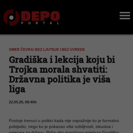
OMER ČEVRA/ BEZ LJUTNJE I BEZ UVREDE
Gradiška i lekcija koju bi
Trojka morala shvatiti:
Državna politika je viša
liga
22.05.26, 08:40h
Postoje trenuci u politici kada nije najvažnije ko je formalno
pobijedio, nego ko je pokazao više ozbiljnosti, iskustva i
osjećaja za državu. Priča oko graničnog prijelaza Gradiška