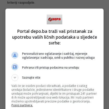
kriteriji raspodjele.
To bi bila ozbiljna politika.
Umjesto toga, sve je ostavljeno za kraj, a onda je preko
jednog pravilnika i jednog graničnog prijelaza pokušano
Portal depo.ba traži vaš pristanak za
nadoknaditi ono što je ranije politički propušteno.
upotrebu vaših ličnih podataka u sljedeće
svrhe:
I upravo tu dolazimo do ključne lekcije ove priče.
Trojka je u Federaciji Bosne i Hercegovine i posebno u
Personalizirano oglašavanje i sadržaj, mjerenje
Kantonu Sarajevo pokazala da zna upravljati sistemima
oglašavanja i sadržaja, uvidi u publiku i razvoj usluga
kada su u pitanju infrastruktura, javni projekti, finansijska
stabilizacija i moderniji pristup upravljanju. Sarajevo danas,
Pohrana i/ili pristup podacima na uređaju
sviđalo se to nekome ili ne, izgleda ozbiljnije, uređenije i
funkcionalnije nego prije 5-10 godina. Federacija također,
Saznajte više
bez obzira što se često nastoje kreirati apokaliptički narativi.
Vaši će se osobni podaci obrađivati, a podatke s vašeg
To su činjenice.
uređaja (kolačiće, jedinstvene identifikatore i druge podatke
uređaja) može pohranjivati, dijeliti te im pristupati 241 partner
Ali državna politika je viša liga.
ili ih može upotrebljavati ova web-lokacija. Mi i naši partneri
možemo upotrebljavati precizne podatke o geolociranju.
Popis partnera.
Tu više nisu dovoljni energija, PR, reformski entuzijazam i