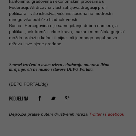
kantonima, gradovima i ekonomskim procesima u
Federaciji. Ali državna vlast zahtijeva drugačiji profil
političara - više iskustva, više institucionalne mudrosti i
mnogo više političke hladnokrvnosti.
Bosna i Hercegovina nije samo pitanje dobrih namjera, a
politika, „nek’ komšiji crkne krava, makar i meni štala gorjela“
možda prolazi u kafani ili pijaci, ali je mnogo pogubna za
državu i sve njene građane.
Stavovi izrečeni u ovom tekstu odražavaju autorovo lično
mišljenje, ali ne nužno i stavove DEPO Portala.
(DEPO PORTAL/dg)
PODIJELI NA
Depo.ba
pratite putem društvenih mreža
Twitter
i
Facebook