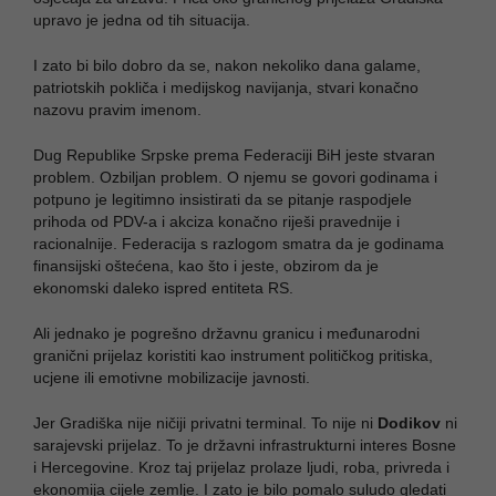
upravo je jedna od tih situacija.
I zato bi bilo dobro da se, nakon nekoliko dana galame,
patriotskih pokliča i medijskog navijanja, stvari konačno
nazovu pravim imenom.
Dug Republike Srpske prema Federaciji BiH jeste stvaran
problem. Ozbiljan problem. O njemu se govori godinama i
potpuno je legitimno insistirati da se pitanje raspodjele
prihoda od PDV-a i akciza konačno riješi pravednije i
racionalnije. Federacija s razlogom smatra da je godinama
finansijski oštećena, kao što i jeste, obzirom da je
ekonomski daleko ispred entiteta RS.
Ali jednako je pogrešno državnu granicu i međunarodni
granični prijelaz koristiti kao instrument političkog pritiska,
ucjene ili emotivne mobilizacije javnosti.
Jer Gradiška nije ničiji privatni terminal. To nije ni
Dodikov
ni
sarajevski prijelaz. To je državni infrastrukturni interes Bosne
i Hercegovine. Kroz taj prijelaz prolaze ljudi, roba, privreda i
ekonomija cijele zemlje. I zato je bilo pomalo suludo gledati