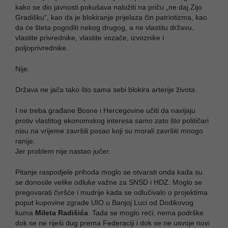
kako se dio javnosti pokušava naložiti na priču „ne daj Zijo
Gradišku“, kao da je blokiranje prijelaza čin patriotizma, kao
da će šteta pogoditi nekog drugog, a ne vlastitu državu,
vlastite privrednike, vlastite vozače, izvoznike i
poljoprivrednike.
Nije.
Država ne jača tako što sama sebi blokira arterije života.
I ne treba građane Bosne i Hercegovine učiti da navijaju
protiv vlastitog ekonomskog interesa samo zato što političari
nisu na vrijeme završili posao koji su morali završiti mnogo
ranije.
Jer problem nije nastao jučer.
Pitanje raspodjele prihoda moglo se otvarati onda kada su
se donosile velike odluke važne za SNSD i HDZ. Moglo se
pregovarati čvršće i mudrije kada se odlučivalo o projektima
poput kupovine zgrade UIO u Banjoj Luci od Dodikovog
kuma
Mileta Radišića
. Tada se moglo reći: nema podrške
dok se ne riješi dug prema Federaciji i dok se ne usvoje novi