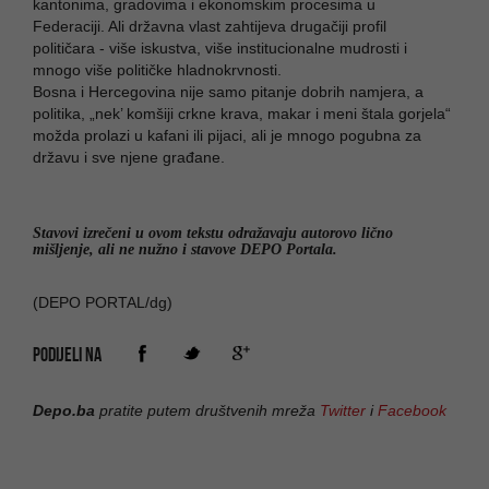
kantonima, gradovima i ekonomskim procesima u
Federaciji. Ali državna vlast zahtijeva drugačiji profil
političara - više iskustva, više institucionalne mudrosti i
mnogo više političke hladnokrvnosti.
Bosna i Hercegovina nije samo pitanje dobrih namjera, a
politika, „nek’ komšiji crkne krava, makar i meni štala gorjela“
možda prolazi u kafani ili pijaci, ali je mnogo pogubna za
državu i sve njene građane.
Stavovi izrečeni u ovom tekstu odražavaju autorovo lično
mišljenje, ali ne nužno i stavove DEPO Portala.
(DEPO PORTAL/dg)
PODIJELI NA
Depo.ba
pratite putem društvenih mreža
Twitter
i
Facebook