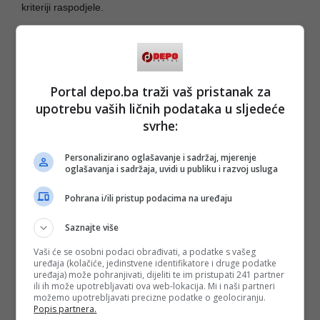
kriteriji raspodjele.
To bi bila ozbiljna politika.
Umjesto toga, sve je ostavljeno za kraj, a onda je preko
jednog pravilnika i jednog graničnog prijelaza pokušano
Portal depo.ba traži vaš pristanak za
nadoknaditi ono što je ranije politički propušteno.
upotrebu vaših ličnih podataka u sljedeće
svrhe:
I upravo tu dolazimo do ključne lekcije ove priče.
Trojka je u Federaciji Bosne i Hercegovine i posebno u
Personalizirano oglašavanje i sadržaj, mjerenje
Kantonu Sarajevo pokazala da zna upravljati sistemima
oglašavanja i sadržaja, uvidi u publiku i razvoj usluga
kada su u pitanju infrastruktura, javni projekti, finansijska
stabilizacija i moderniji pristup upravljanju. Sarajevo danas,
Pohrana i/ili pristup podacima na uređaju
sviđalo se to nekome ili ne, izgleda ozbiljnije, uređenije i
funkcionalnije nego prije 5-10 godina. Federacija također,
Saznajte više
bez obzira što se često nastoje kreirati apokaliptički narativi.
Vaši će se osobni podaci obrađivati, a podatke s vašeg
To su činjenice.
uređaja (kolačiće, jedinstvene identifikatore i druge podatke
uređaja) može pohranjivati, dijeliti te im pristupati 241 partner
Ali državna politika je viša liga.
ili ih može upotrebljavati ova web-lokacija. Mi i naši partneri
možemo upotrebljavati precizne podatke o geolociranju.
Popis partnera.
Tu više nisu dovoljni energija, PR, reformski entuzijazam i