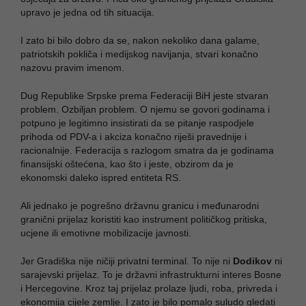
upravo je jedna od tih situacija.
I zato bi bilo dobro da se, nakon nekoliko dana galame,
patriotskih pokliča i medijskog navijanja, stvari konačno
nazovu pravim imenom.
Dug Republike Srpske prema Federaciji BiH jeste stvaran
problem. Ozbiljan problem. O njemu se govori godinama i
potpuno je legitimno insistirati da se pitanje raspodjele
prihoda od PDV-a i akciza konačno riješi pravednije i
racionalnije. Federacija s razlogom smatra da je godinama
finansijski oštećena, kao što i jeste, obzirom da je
ekonomski daleko ispred entiteta RS.
Ali jednako je pogrešno državnu granicu i međunarodni
granični prijelaz koristiti kao instrument političkog pritiska,
ucjene ili emotivne mobilizacije javnosti.
Jer Gradiška nije ničiji privatni terminal. To nije ni
Dodikov
ni
sarajevski prijelaz. To je državni infrastrukturni interes Bosne
i Hercegovine. Kroz taj prijelaz prolaze ljudi, roba, privreda i
ekonomija cijele zemlje. I zato je bilo pomalo suludo gledati