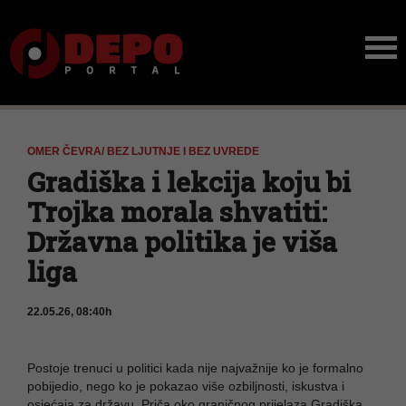
OMER ČEVRA/ BEZ LJUTNJE I BEZ UVREDE
Gradiška i lekcija koju bi
Trojka morala shvatiti:
Državna politika je viša
liga
22.05.26, 08:40h
Postoje trenuci u politici kada nije najvažnije ko je formalno
pobijedio, nego ko je pokazao više ozbiljnosti, iskustva i
osjećaja za državu. Priča oko graničnog prijelaza Gradiška