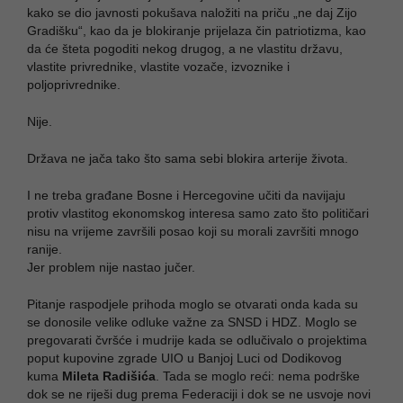
kako se dio javnosti pokušava naložiti na priču „ne daj Zijo
Gradišku“, kao da je blokiranje prijelaza čin patriotizma, kao
da će šteta pogoditi nekog drugog, a ne vlastitu državu,
vlastite privrednike, vlastite vozače, izvoznike i
poljoprivrednike.
Nije.
Država ne jača tako što sama sebi blokira arterije života.
I ne treba građane Bosne i Hercegovine učiti da navijaju
protiv vlastitog ekonomskog interesa samo zato što političari
nisu na vrijeme završili posao koji su morali završiti mnogo
ranije.
Jer problem nije nastao jučer.
Pitanje raspodjele prihoda moglo se otvarati onda kada su
se donosile velike odluke važne za SNSD i HDZ. Moglo se
pregovarati čvršće i mudrije kada se odlučivalo o projektima
poput kupovine zgrade UIO u Banjoj Luci od Dodikovog
kuma
Mileta Radišića
. Tada se moglo reći: nema podrške
dok se ne riješi dug prema Federaciji i dok se ne usvoje novi