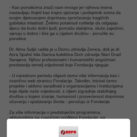
- Kao porodicima znači nam mnogo jer njihova imena
nastavljaju živjeti kao trajno sjećanje i podsjetnik svima da
svojim djelovanjem doprinesu sprečavanju tragičnih
gubitaka mladosti. Želimo potaknuti roditelje da odgajaju
djecu da budu dobri ljudi, pomažu slabijima, služe zajednici,
vjeruju u dobro i šire ga u cijelom društvu - poručile su
porodice.
Dr. Alma Suljić radila je u Domu zdravlja Zenica, dok je dr.
Azra Spahić bila članica kolektiva Dom zdravlja Stari Grad
Sarajevo. Njihov profesionalni i humanistički angažman
predstavlja temelj vrijednosti koje Fondacija njeguje.
- U narednom periodu objavit ćemo više informacija kao i
zvaničnu web stranicu Fondacije. Također, inicirat ćemo
projekte i aktivno sarađivati s organizacijama i institucijama
koje dijele naše vrijednosti, s ciljem izgradnje stabilnijeg
društva u kojem znanje, humanost i posvećenost doprinose
očuvanju i spašavanju života - poručuju iz Fondacije.
Za više informacija o predstojećim programima,
aktivnostima na zvaničnim profilima Fondacije, na
Facebooku i Instagramu. Svi koji žele podržati rad Fondacije
mogu se obratiti putem e-maila:
info@fondacijazraialma.ba
.