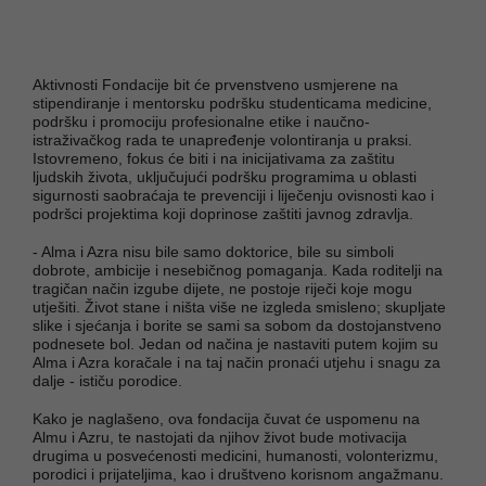
Aktivnosti Fondacije bit će prvenstveno usmjerene na
stipendiranje i mentorsku podršku studenticama medicine,
podršku i promociju profesionalne etike i naučno-
istraživačkog rada te unapređenje volontiranja u praksi.
Istovremeno, fokus će biti i na inicijativama za zaštitu
ljudskih života, uključujući podršku programima u oblasti
sigurnosti saobraćaja te prevenciji i liječenju ovisnosti kao i
podršci projektima koji doprinose zaštiti javnog zdravlja.
- Alma i Azra nisu bile samo doktorice, bile su simboli
dobrote, ambicije i nesebičnog pomaganja. Kada roditelji na
tragičan način izgube dijete, ne postoje riječi koje mogu
utješiti. Život stane i ništa više ne izgleda smisleno; skupljate
slike i sjećanja i borite se sami sa sobom da dostojanstveno
podnesete bol. Jedan od načina je nastaviti putem kojim su
Alma i Azra koračale i na taj način pronaći utjehu i snagu za
dalje - ističu porodice.
Kako je naglašeno, ova fondacija čuvat će uspomenu na
Almu i Azru, te nastojati da njihov život bude motivacija
drugima u posvećenosti medicini, humanosti, volonterizmu,
porodici i prijateljima, kao i društveno korisnom angažmanu.