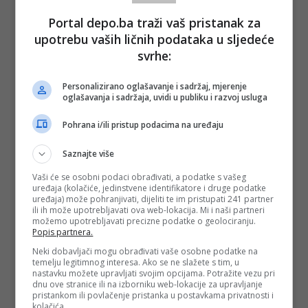
Doktorice Alma Suljić i Azra Spahić tragično su nastradale
26. maja 2023. godine kada je na njih vozilom na pješačkom
Portal depo.ba traži vaš pristanak za
prelazu, naletio pijani i drogirani vozač bez položenog
upotrebu vaših ličnih podataka u sljedeće
vozačkog ispita.
svrhe:
(FENA/ad)
PODIJELI NA
Personalizirano oglašavanje i sadržaj, mjerenje
oglašavanja i sadržaja, uvidi u publiku i razvoj usluga
Depo.ba
pratite putem društvenih mreža
Twitter
i
Facebook
Pohrana i/ili pristup podacima na uređaju
Saznajte više
Vaši će se osobni podaci obrađivati, a podatke s vašeg
uređaja (kolačiće, jedinstvene identifikatore i druge podatke
uređaja) može pohranjivati, dijeliti te im pristupati 241 partner
ili ih može upotrebljavati ova web-lokacija. Mi i naši partneri
možemo upotrebljavati precizne podatke o geolociranju.
Popis partnera.
Neki dobavljači mogu obrađivati vaše osobne podatke na
temelju legitimnog interesa. Ako se ne slažete s tim, u
nastavku možete upravljati svojim opcijama. Potražite vezu pri
dnu ove stranice ili na izborniku web-lokacije za upravljanje
pristankom ili povlačenje pristanka u postavkama privatnosti i
kolačića.