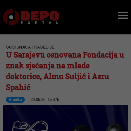
GODIŠNJICA TRAGEDIJE
U Sarajevu osnovana Fondacija u
znak sjećanja na mlade
doktorice, Almu Suljić i Azru
Spahić
20.05.26, 15:47h
Hronika