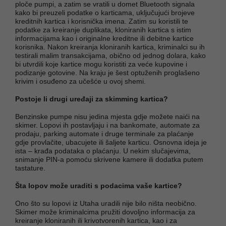
ploče pumpi, a zatim se vratili u domet Bluetooth signala
kako bi preuzeli podatke o karticama, uključujući brojeve
kreditnih kartica i korisnička imena. Zatim su koristili te
podatke za kreiranje duplikata, kloniranih kartica s istim
informacijama kao i originalne kreditne ili debitne kartice
korisnika. Nakon kreiranja kloniranih kartica, kriminalci su ih
testirali malim transakcijama, obično od jednog dolara, kako
bi utvrdili koje kartice mogu koristiti za veće kupovine i
podizanje gotovine. Na kraju je šest optuženih proglašeno
krivim i osuđeno za učešće u ovoj shemi.
Postoje li drugi uređaji za skimming kartica?
Benzinske pumpe nisu jedina mjesta gdje možete naići na
skimer. Lopovi ih postavljaju i na bankomate, automate za
prodaju, parking automate i druge terminale za plaćanje
gdje provlačite, ubacujete ili šaljete karticu. Osnovna ideja je
ista – krađa podataka o plaćanju. U nekim slučajevima,
snimanje PIN-a pomoću skrivene kamere ili dodatka putem
tastature.
Šta lopov može uraditi s podacima vaše kartice?
Ono što su lopovi iz Utaha uradili nije bilo ništa neobično.
Skimer može kriminalcima pružiti dovoljno informacija za
kreiranje kloniranih ili krivotvorenih kartica, kao i za