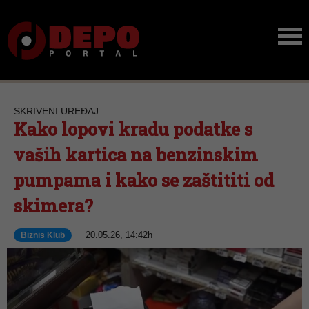
SKRIVENI UREĐAJ
Kako lopovi kradu podatke s
vaših kartica na benzinskim
pumpama i kako se zaštititi od
skimera?
20.05.26, 14:42h
Biznis Klub