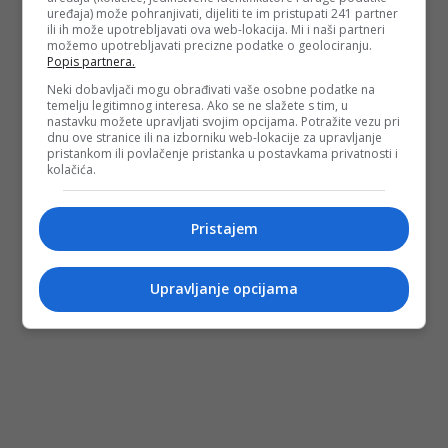
PODIJELI NA
uređaja) može pohranjivati, dijeliti te im pristupati 241 partner
ili ih može upotrebljavati ova web-lokacija. Mi i naši partneri
možemo upotrebljavati precizne podatke o geolociranju.
Popis partnera.
Depo.ba
pratite putem društvenih mreža
Twitter
i
Facebook
Neki dobavljači mogu obrađivati vaše osobne podatke na
temelju legitimnog interesa. Ako se ne slažete s tim, u
nastavku možete upravljati svojim opcijama. Potražite vezu pri
dnu ove stranice ili na izborniku web-lokacije za upravljanje
pristankom ili povlačenje pristanka u postavkama privatnosti i
kolačića.
Pristajem
Upravljanje opcijama