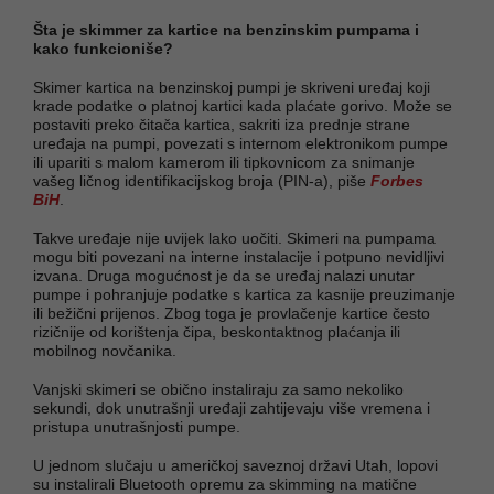
Šta je skimmer za kartice na benzinskim pumpama i
kako funkcioniše?
Skimer kartica na benzinskoj pumpi je skriveni uređaj koji
krade podatke o platnoj kartici kada plaćate gorivo. Može se
postaviti preko čitača kartica, sakriti iza prednje strane
uređaja na pumpi, povezati s internom elektronikom pumpe
ili upariti s malom kamerom ili tipkovnicom za snimanje
vašeg ličnog identifikacijskog broja (PIN-a), piše
Forbes
BiH
.
Takve uređaje nije uvijek lako uočiti. Skimeri na pumpama
mogu biti povezani na interne instalacije i potpuno nevidljivi
izvana. Druga mogućnost je da se uređaj nalazi unutar
pumpe i pohranjuje podatke s kartica za kasnije preuzimanje
ili bežični prijenos. Zbog toga je provlačenje kartice često
rizičnije od korištenja čipa, beskontaktnog plaćanja ili
mobilnog novčanika.
Vanjski skimeri se obično instaliraju za samo nekoliko
sekundi, dok unutrašnji uređaji zahtijevaju više vremena i
pristupa unutrašnjosti pumpe.
U jednom slučaju u američkoj saveznoj državi Utah, lopovi
su instalirali Bluetooth opremu za skimming na matične