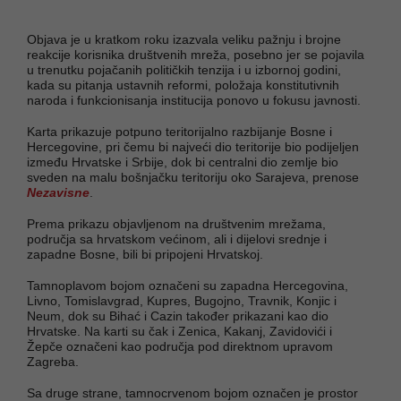
Objava je u kratkom roku izazvala veliku pažnju i brojne
reakcije korisnika društvenih mreža, posebno jer se pojavila
u trenutku pojačanih političkih tenzija i u izbornoj godini,
kada su pitanja ustavnih reformi, položaja konstitutivnih
naroda i funkcionisanja institucija ponovo u fokusu javnosti.
Karta prikazuje potpuno teritorijalno razbijanje Bosne i
Hercegovine, pri čemu bi najveći dio teritorije bio podijeljen
između Hrvatske i Srbije, dok bi centralni dio zemlje bio
sveden na malu bošnjačku teritoriju oko Sarajeva, prenose
Nezavisne
.
Prema prikazu objavljenom na društvenim mrežama,
područja sa hrvatskom većinom, ali i dijelovi srednje i
zapadne Bosne, bili bi pripojeni Hrvatskoj.
Tamnoplavom bojom označeni su zapadna Hercegovina,
Livno, Tomislavgrad, Kupres, Bugojno, Travnik, Konjic i
Neum, dok su Bihać i Cazin također prikazani kao dio
Hrvatske. Na karti su čak i Zenica, Kakanj, Zavidovići i
Žepče označeni kao područja pod direktnom upravom
Zagreba.
Sa druge strane, tamnocrvenom bojom označen je prostor