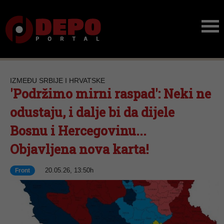
IZMEĐU SRBIJE I HRVATSKE
'Podržimo mirni raspad': Neki ne
odustaju, i dalje bi da dijele
Bosnu i Hercegovinu...
Objavljena nova karta!
20.05.26, 13:50h
Front