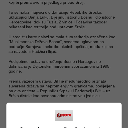
koji bi prema ovom prijedlogu pripao Srbiji.
Tu se nalazi najveći dio današnje Republike Srpske,
uključujući Banja Luku, Bijeljinu, istočnu Bosnu i dio istočne
Hercegovine, dok su Tuzla, Živinice i Posavina također
prikazani kao teritorije pod upravom Srbije.
U središtu karte nalazi se mala žuta teritorija označena kao
"Muslimanska Država Bosna", svedena uglavnom na
područje Sarajeva i nekoliko okolnih opština, među kojima
su navedeni Hadžići i Ilijaš.
Podsjetimo, ustavno uređenje Bosne i Hercegovine
definisano je Dejtonskim mirovnim sporazumom iz 1995.
godine.
Prema važećem ustavu, BiH je međunarodno priznata i
suverena država sa nepromjenjivim granicama, podijeljena
na dva entiteta – Republiku Srpsku i Federaciju BiH – uz
Brčko distrikt kao posebnu administrativnu jedinicu.
Podržimo mirni raspad protektorata
pic.twitter.com/VWUAHNKj3g
— Ultor Ater (@Ultor_Ater)
May 18, 2026