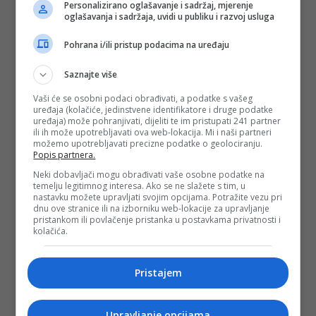
Personalizirano oglašavanje i sadržaj, mjerenje
oglašavanja i sadržaja, uvidi u publiku i razvoj usluga
Pohrana i/ili pristup podacima na uređaju
Saznajte više
Vaši će se osobni podaci obrađivati, a podatke s vašeg
uređaja (kolačiće, jedinstvene identifikatore i druge podatke
uređaja) može pohranjivati, dijeliti te im pristupati 241 partner
ili ih može upotrebljavati ova web-lokacija. Mi i naši partneri
možemo upotrebljavati precizne podatke o geolociranju.
Popis partnera.
Neki dobavljači mogu obrađivati vaše osobne podatke na
temelju legitimnog interesa. Ako se ne slažete s tim, u
nastavku možete upravljati svojim opcijama. Potražite vezu pri
dnu ove stranice ili na izborniku web-lokacije za upravljanje
pristankom ili povlačenje pristanka u postavkama privatnosti i
kolačića.
Pristajem
Upravljanje opcijama