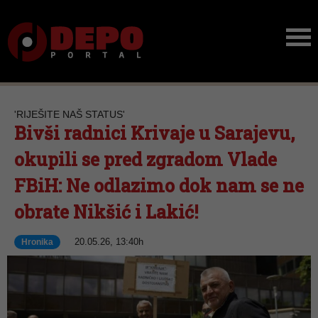
'RIJEŠITE NAŠ STATUS'
Bivši radnici Krivaje u Sarajevu,
okupili se pred zgradom Vlade
FBiH: Ne odlazimo dok nam se ne
obrate Nikšić i Lakić!
20.05.26, 13:40h
Hronika