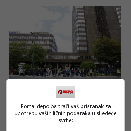
(FENA/ad)
PODIJELI NA
Portal depo.ba traži vaš pristanak za
Depo.ba
pratite putem društvenih mreža
Twitter
i
Facebook
upotrebu vaših ličnih podataka u sljedeće
svrhe: