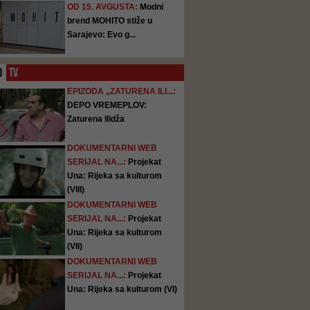
OD 15. AVGUSTA:
Modni
brend MOHITO stiže u
Sarajevo: Evo g...
O
TV
EPIZODA „ZATURENA ILI...:
DEPO VREMEPLOV:
Zaturena Ilidža
DOKUMENTARNI WEB
SERIJAL NA...:
Projekat
Una: Rijeka sa kulturom
(VIII)
DOKUMENTARNI WEB
SERIJAL NA...:
Projekat
Una: Rijeka sa kulturom
(VII)
DOKUMENTARNI WEB
SERIJAL NA...:
Projekat
Una: Rijeka sa kulturom (VI)