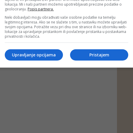
lokacija. Mi i naši partneri možemo upotrebljavati precizne podatke o
geolociranju.
Popis partnera.
Neki dobavljači mogu obrađivati vaše osobne podatke na temelju
legitimnog interesa. Ako se ne slažete s tim, u nastavku možete upravljati
svojim opcijama. Potražite vezu pri dnu ove stranice ili na izborniku web-
lokacije za upravljanje pristankom ili povlačenje pristanka u postavkama
privatnosti i kolačića.
Upravljanje opcijama
Pristajem