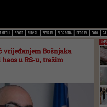
& Mediji
Sport
Žurnal
Žena IN
Blog zona
Depo TV
FOTO
24 
DEP
ć vrijeđanjem Bošnjaka
 haos u RS-u, tražim