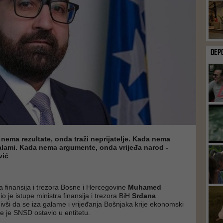
DEP
r nema rezultate, onda traži neprijatelje. Kada nema
alami. Kada nema argumente, onda vrijeđa narod -
vić
a finansija i trezora Bosne i Hercegovine
Muhamed
o je istupe ministra finansija i trezora BiH
Srđana
nivši da se iza galame i vrijeđanja Bošnjaka krije ekonomski
je je SNSD ostavio u entitetu.