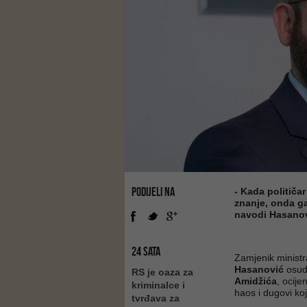
PODIJELI NA
- Kada političa
znanje, onda g
navodi Hasano
24 SATA
Zamjenik ministr
Hasanović
osudi
RS je oaza za
Amidžića
, ocije
kriminalce i
haos i dugovi ko
tvrđava za