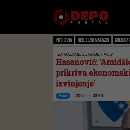
Info dana
Nedjeljni magazin
Kultura 
'IZA GALAME SE KRIJE HAOS'
Hasanović: 'Amidži
prikriva ekonomski
izvinjenje'
20.05.26, 09:41h
Front