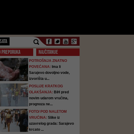
SATA
O PREPORUKA
NAJČITANIJE
POTROŠNJA ZNATNO
POVEĆANA:
Ima li
Sarajevo dovoljno vode,
izvorišta u...
POSLIJE KRATKOG
OLAKŠANJA:
BiH pred
novim udarom vrućina,
prognoza ne...
FOTO/ POD NALETOM
VRUĆINA:
Slike iz
uzavrelog grada: Sarajevo
krcato ...