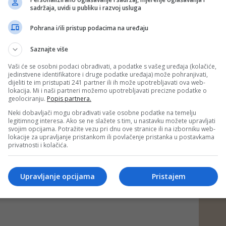
sadržaja, uvidi u publiku i razvoj usluga
iječima, zakon sada ide u daljnju parlamentarnu
Pohrana i/ili pristup podacima na uređaju
čujući Dom naroda PSBiH, gdje će također morati biti
, a potom i u formi konačnog prijedloga u oba doma
Saznajte više
kupštine BiH.
Vaši će se osobni podaci obrađivati, a podatke s vašeg uređaja (kolačiće,
uređuju kontinuitet postojanja Suda BiH, osnivanje i
jedinstvene identifikatore i druge podatke uređaja) može pohranjivati,
ionog suda BiH kao drugostepene instance, nadležnost,
dijeliti te im pristupati 241 partner ili ih može upotrebljavati ova web-
zacija, javnost rada, finansiranje i druga pitanja od
lokacija. Mi i naši partneri možemo upotrebljavati precizne podatke o
izaciju i funkcioniranje Suda BiH i Apelacionog suda BiH.
geolociranju.
Popis partnera.
Neki dobavljači mogu obrađivati vaše osobne podatke na temelju
legitimnog interesa. Ako se ne slažete s tim, u nastavku možete upravljati
svojim opcijama. Potražite vezu pri dnu ove stranice ili na izborniku web-
lokacije za upravljanje pristankom ili povlačenje pristanka u postavkama
privatnosti i kolačića.
 putem društvenih mreža
Twitter
i
Facebook
Upravljanje opcijama
Pristajem