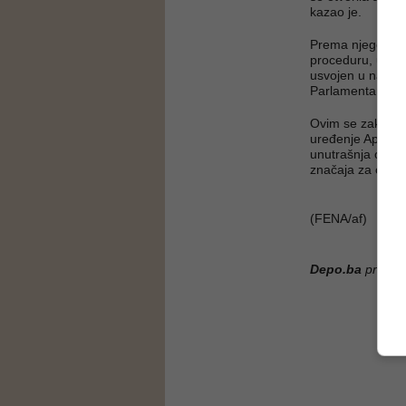
kazao je.
Prema njegovim r
proceduru, uklju
usvojen u nacrtu
Parlamentarne s
Ovim se zakonom 
uređenje Apelac
unutrašnja organi
značaja za organ
(FENA/af)
Depo.ba
pratite