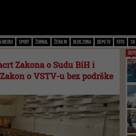
& Mediji
Sport
Žurnal
Žena IN
Blog zona
Depo TV
FOTO
24 
DEP
crt Zakona o Sudu BiH i
 Zakon o VSTV-u bez podrške