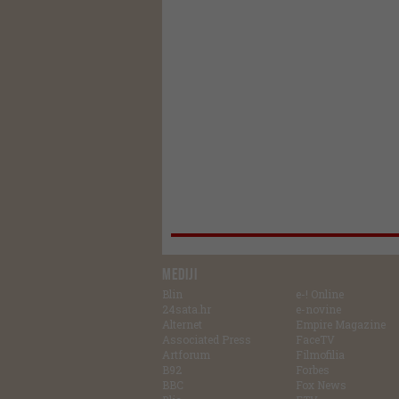
MEDIJI
Blin
e-! Online
24sata.hr
e-novine
Alternet
Empire Magazine
Associated Press
FaceTV
Artforum
Filmofilia
B92
Forbes
BBC
Fox News