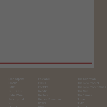
Glas Srpske
Pešćanik
The Guardian
Globus
POGO
The New Yorker
IMDb
Politika
The New York Times
INDEX.HR
Reddit
The Sun
Indie Wire
Reuters
The Times
Jutarnji list
Rotten Tomatoes
Time
Kurir
RTRS
TMZ