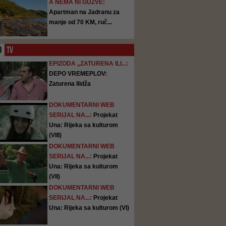
A NEMA NI GUŽVE:
Apartman na Jadranu za
manje od 70 KM, ruč...
O
TV
EPIZODA „ZATURENA ILI...:
DEPO VREMEPLOV:
Zaturena Ilidža
DOKUMENTARNI WEB
SERIJAL NA...:
Projekat
Una: Rijeka sa kulturom
(VIII)
DOKUMENTARNI WEB
SERIJAL NA...:
Projekat
Una: Rijeka sa kulturom
(VII)
DOKUMENTARNI WEB
SERIJAL NA...:
Projekat
Una: Rijeka sa kulturom (VI)