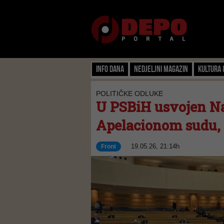
Info dana
Nedjeljni magazin
Kultura 
POLITIČKE ODLUKE
U PSBiH usvojen Na
Apelacionom sudu,
19.05.26, 21:14h
Front