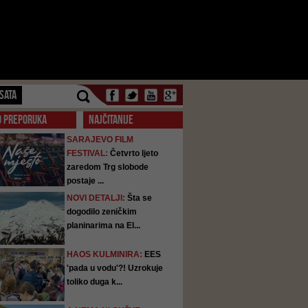
SATA
O PREPORUKA
NAJČITANIJE
SARAJEVO FILM
FESTIVAL:
Četvrto ljeto
zaredom Trg slobode
postaje ...
NOVI DETALJI:
Šta se
dogodilo zeničkim
planinarima na El...
HAOS KULMINIRA:
EES
'pada u vodu'?! Uzrokuje
toliko duga k...