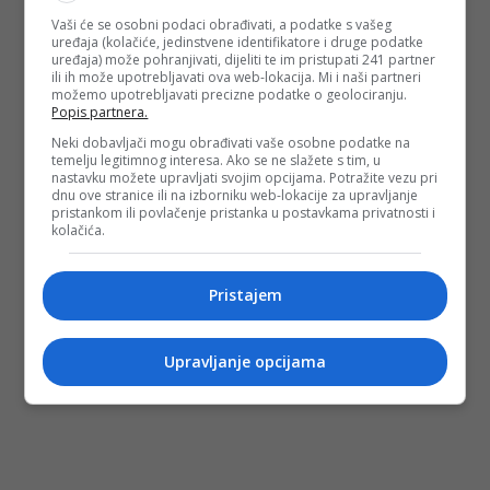
Vaši će se osobni podaci obrađivati, a podatke s vašeg
uređaja (kolačiće, jedinstvene identifikatore i druge podatke
uređaja) može pohranjivati, dijeliti te im pristupati 241 partner
ili ih može upotrebljavati ova web-lokacija. Mi i naši partneri
možemo upotrebljavati precizne podatke o geolociranju.
Popis partnera.
Neki dobavljači mogu obrađivati vaše osobne podatke na
temelju legitimnog interesa. Ako se ne slažete s tim, u
nastavku možete upravljati svojim opcijama. Potražite vezu pri
dnu ove stranice ili na izborniku web-lokacije za upravljanje
pristankom ili povlačenje pristanka u postavkama privatnosti i
kolačića.
Pristajem
Upravljanje opcijama