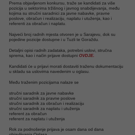
Prema objavljenom konkursu, traže se kandidati za više
pozicija u sektorima tržišnog i javnog snabdijevanja, među
kojima su stručni saradnici za javne nabavke, pravne
poslove, obračun i realizaciju, naplatu i utuženja, kao i
referenti za obračun i naplatu.
Najveći broj radnih mjesta otvoren je u Sarajevu, dok su
pojedine pozicije dostupne i u Tuzli te Goraždu.
Detaljni opisi radnih zadataka, potrebni uslovi, stručna
sprema, kao i način prijave dostupni
OVDJE.
Kandidati će u prijavi morati dostaviti traženu dokumentaciju
u skladu sa uslovima navedenim u oglasu.
Među traženim pozicijama nalaze se
stručni saradnik za javne nabavke
stručni saradnik za pravne poslove
stručni saradnik za obračun i realizaciju
stručni saradnik za naplatu i utuženja
referent za obračun
referent za naplatu i utuženja
Rok za podnošenje prijava je osam dana od dana
objavljivanja Oglasa.