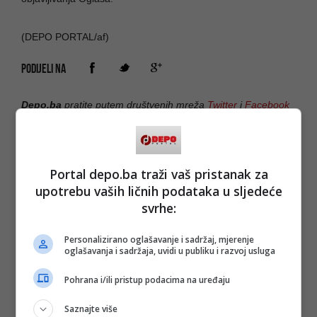
(DEPO PORTAL/af)
PODIJELI NA
Depo.ba
pratite putem društvenih mreža
Twitter
i
Facebook
Portal depo.ba traži vaš pristanak za
upotrebu vaših ličnih podataka u sljedeće
svrhe:
Personalizirano oglašavanje i sadržaj, mjerenje
oglašavanja i sadržaja, uvidi u publiku i razvoj usluga
Pohrana i/ili pristup podacima na uređaju
Saznajte više