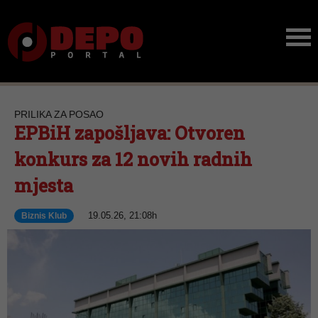
PRILIKA ZA POSAO
EPBiH zapošljava: Otvoren
konkurs za 12 novih radnih
mjesta
19.05.26, 21:08h
Biznis Klub