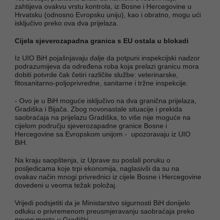
zahtijeva ovakvu vrstu kontrola, iz Bosne i Hercegovine u
Hrvatsku (odnosno Evropsku uniju), kao i obratno, mogu ući
isključivo preko ova dva prijelaza.
Cijela sjeverozapadna granica s EU ostala u blokadi
Iz UIO BiH pojašnjavaju dalje da potpuni inspekcijski nadzor
podrazumijeva da određena roba koja prelazi granicu mora
dobiti potvrde čak četiri različite službe: veterinarske,
fitosanitarno-poljoprivredne, sanitarne i tržne inspekcije.
- Ovo je u BiH moguće isključivo na dva granična prijelaza,
Gradiška i Bijača. Zbog novonastale situacije i prekida
saobraćaja na prijelazu Gradiška, to više nije moguće na
cijelom području sjeverozapadne granice Bosne i
Hercegovine sa Evropskom unijom - upozoravaju iz UIO
BiH.
Na kraju saopštenja, iz Uprave su poslali poruku o
posljedicama koje trpi ekonomija, naglasivši da su na
ovakav način mnogi privrednici iz cijele Bosne i Hercegovine
dovedeni u veoma težak položaj.
Vrijedi podsjetiti da je Ministarstvo sigurnosti BiH donijelo
odluku o privremenom preusmjeravanju saobraćaja preko
novog mosta u Gradiški.