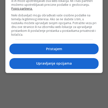
ili ih može upotrebljavati ova web-lokacija. Mi i naši partneri
Depo.ba
pratite putem društvenih mreža
Twitter
i
Facebook
možemo upotrebljavati precizne podatke o geolociranju.
Popis partnera.
Neki dobavljači mogu obrađivati vaše osobne podatke na
temelju legitimnog interesa. Ako se ne slažete s tim, u
nastavku možete upravljati svojim opcijama. Potražite vezu pri
dnu ove stranice ili na izborniku web-lokacije za upravljanje
pristankom ili povlačenje pristanka u postavkama privatnosti i
kolačića.
Pristajem
Upravljanje opcijama