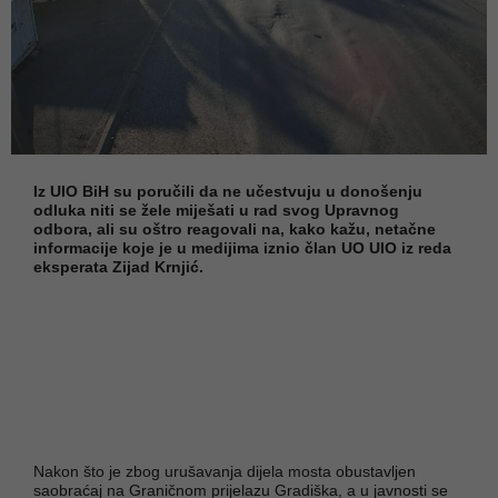
Iz UIO BiH su poručili da ne učestvuju u donošenju
odluka niti se žele miješati u rad svog Upravnog
odbora, ali su oštro reagovali na, kako kažu, netačne
informacije koje je u medijima iznio član UO UIO iz reda
eksperata Zijad Krnjić.
Nakon što je zbog urušavanja dijela mosta obustavljen
saobraćaj na Graničnom prijelazu Gradiška, a u javnosti se