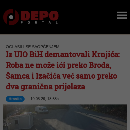
OGLASILI SE SAOPĆENJEM
Iz UIO BiH demantovali Krnjića:
Roba ne može ići preko Broda,
Šamca i Izačića već samo preko
dva granična prijelaza
19.05.26, 18:58h
Hronika