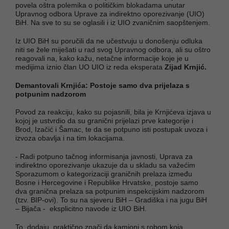
povela oštra polemika o političkim blokadama unutar
Upravnog odbora Uprave za indirektno oporezivanje (UIO)
BiH. Na sve to su se oglasili i iz UIO zvaničnim saopštenjem.
Iz UIO BiH su poručili da ne učestvuju u donošenju odluka
niti se žele miješati u rad svog Upravnog odbora, ali su oštro
reagovali na, kako kažu, netačne informacije koje je u
medijima iznio član UO UIO iz reda eksperata
Zijad Krnjić.
Demantovali Krnjića: Postoje samo dva prijelaza s
potpunim nadzorom
Povod za reakciju, kako su pojasnili, bila je Krnjićeva izjava u
kojoj je ustvrdio da su granični prijelazi prve kategorije i
Brod, Izačić i Šamac, te da se potpuno isti postupak uvoza i
izvoza obavlja i na tim lokacijama.
- Radi potpuno tačnog informisanja javnosti, Uprava za
indirektno oporezivanje ukazuje da u skladu sa važećim
Sporazumom o kategorizaciji graničnih prelaza između
Bosne i Hercegovine i Republike Hrvatske, postoje samo
dva granična prelaza sa potpunim inspekcijskim nadzorom
(tzv. BIP-ovi). To su na sjeveru BiH – Gradiška i na jugu BiH
– Bijača - eksplicitno navode iz UIO BiH.
To, dodaju, praktično znači da kamioni s robom koja