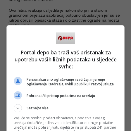
Ova hitna reakcija uslijedila je nakon što je na starom
graničnom prijelazu saobraćaj potpuno obustavljen jer su se
jutros obrušili pješačka staza i dio zaštitne ograde na mostu
preko Save.
Kako je za
N1
potvrdio zamjenik ministra sigurnosti BiH
Ivica Bošnjak
, riječ je o privremenoj mjeri koja će trajati tri
mjeseca, odnosno, do sanacije postojećeg mosta.
Portal depo.ba traži vaš pristanak za
Rečeno nam je i to da bi carinske i granične službe trebale
upotrebu vaših ličnih podataka u sljedeće
bi biti prebačene na novu lokaciju bez dodatnog angažmana
svrhe:
novog kadra.
Iz Ministarstva sigurnosti BiH naveli su da je još ranije
Personalizirano oglašavanje i sadržaj, mjerenje
doneseno rješenje o određivanju privremenog graničnog
oglašavanja i sadržaja, uvidi u publiku i razvoj usluga
prijelaza, ali da njegova primjena nije mogla početi prije
nego što Uprava za indirektno oporezivanje BiH potvrdi da
Pohrana i/ili pristup podacima na uređaju
su ispunjeni svi organizacijski i pravni uslovi za rad carinskih
službi na novoj lokaciji.
Saznajte više
(DEPO PORTAL/af)
Vaši će se osobni podaci obrađivati, a podatke s vašeg
PODIJELI NA
uređaja (kolačiće, jedinstvene identifikatore i druge podatke
uređaja) može pohranjivati, dijeliti te im pristupati 241 partner