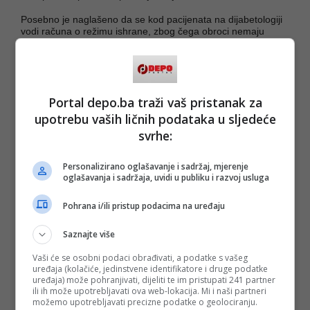
Posebno je naglašeno da se kod pacijenata na dijabetologiji
vodi računa o režimu ishrane, zbog čega obroci nemaju
slatke dodatke, ali su nutritivno prilagođeni i kvalitetno
pripremljeni.
Čitateljka ističe kako osim hrane, posebno želi pohvaliti
medicinsko osoblje zbog profesionalnog i ljubaznog odnosa
Portal depo.ba traži vaš pristanak za
prema pacijentima.
upotrebu vaših ličnih podataka u sljedeće
- Kad se stalno piše loše, nekad treba i pohvaliti ljude koji
svrhe:
svoj posao rade kako treba - navela je ona.
Objava je izazvala brojne pozitivne reakcije građana koji
Personalizirano oglašavanje i sadržaj, mjerenje
smatraju da dobre primjere iz zdravstvenog sistema također
oglašavanja i sadržaja, uvidi u publiku i razvoj usluga
treba javno isticati, a više fotografija možete pogledati
ovdje
.
Pohrana i/ili pristup podacima na uređaju
(DEPO PORTAL/ad)
Saznajte više
PODIJELI NA
Vaši će se osobni podaci obrađivati, a podatke s vašeg
uređaja (kolačiće, jedinstvene identifikatore i druge podatke
Depo.ba
pratite putem društvenih mreža
Twitter
i
Facebook
uređaja) može pohranjivati, dijeliti te im pristupati 241 partner
ili ih može upotrebljavati ova web-lokacija. Mi i naši partneri
možemo upotrebljavati precizne podatke o geolociranju.