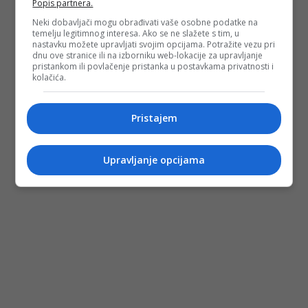
Popis partnera.
Neki dobavljači mogu obrađivati vaše osobne podatke na
temelju legitimnog interesa. Ako se ne slažete s tim, u
nastavku možete upravljati svojim opcijama. Potražite vezu pri
dnu ove stranice ili na izborniku web-lokacije za upravljanje
pristankom ili povlačenje pristanka u postavkama privatnosti i
kolačića.
Pristajem
Upravljanje opcijama