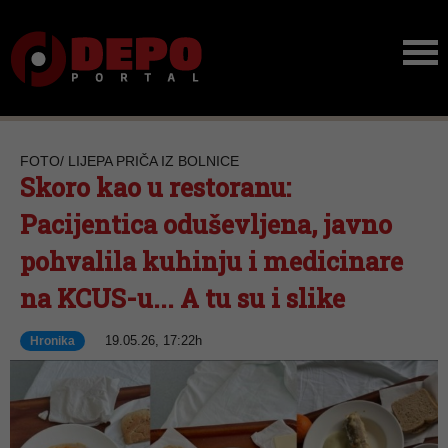
FOTO/ LIJEPA PRIČA IZ BOLNICE
Skoro kao u restoranu:
Pacijentica oduševljena, javno
pohvalila kuhinju i medicinare
na KCUS-u... A tu su i slike
19.05.26, 17:22h
Hronika