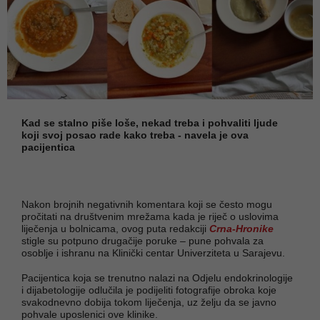
Kad se stalno piše loše, nekad treba i pohvaliti ljude
koji svoj posao rade kako treba - navela je ova
pacijentica
Nakon brojnih negativnih komentara koji se često mogu
pročitati na društvenim mrežama kada je riječ o uslovima
liječenja u bolnicama, ovog puta redakciji
Crna-Hronike
stigle su potpuno drugačije poruke – pune pohvala za
osoblje i ishranu na Klinički centar Univerziteta u Sarajevu.
Pacijentica koja se trenutno nalazi na Odjelu endokrinologije
i dijabetologije odlučila je podijeliti fotografije obroka koje
svakodnevno dobija tokom liječenja, uz želju da se javno
pohvale uposlenici ove klinike.