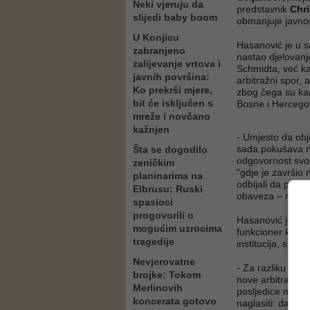
Neki vjeruju da
predstavnik
Chr
slijedi baby boom
obmanjuje javnos
U Konjicu
Hasanović je u s
zabranjeno
nastao djelovanj
zalijevanje vrtova i
Schmidta, već ka
javnih površina:
arbitražni spor,
Ko prekrši mjere,
zbog čega su kam
bit će isključen s
Bosne i Hercego
mreže i novčano
kažnjen
- Umjesto da obj
sada pokušava nap
Šta se dogodilo
odgovornost svog
zeničkim
"gdje je završio
planinarima na
odbijali da prov
Elbrusu: Ruski
obaveza – naveo
spasioci
progovorili o
Hasanović je nag
mogućim uzrocima
funkcioner koji 
tragedije
institucija, s cil
Nevjerovatne
- Za razliku od 
brojke: Tokom
nove arbitraže, b
Merlinovih
posljedice njiho
koncerata gotovo
naglasiti: da nij