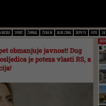
& Mediji
Sport
Žurnal
Žena IN
Blog zona
Depo TV
FOTO
24 
DEP
pet obmanjuje javnost! Dug
sljedica je poteza vlasti RS, a
ija!