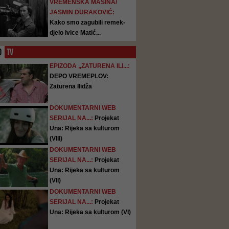
VREMENSKA MAŠINA/
JASMIN DURAKOVIĆ:
Kako smo zagubili remek-
djelo Ivice Matić...
O
TV
EPIZODA „ZATURENA ILI...:
DEPO VREMEPLOV:
Zaturena Ilidža
DOKUMENTARNI WEB
SERIJAL NA...:
Projekat
Una: Rijeka sa kulturom
(VIII)
DOKUMENTARNI WEB
SERIJAL NA...:
Projekat
Una: Rijeka sa kulturom
(VII)
DOKUMENTARNI WEB
SERIJAL NA...:
Projekat
Una: Rijeka sa kulturom (VI)