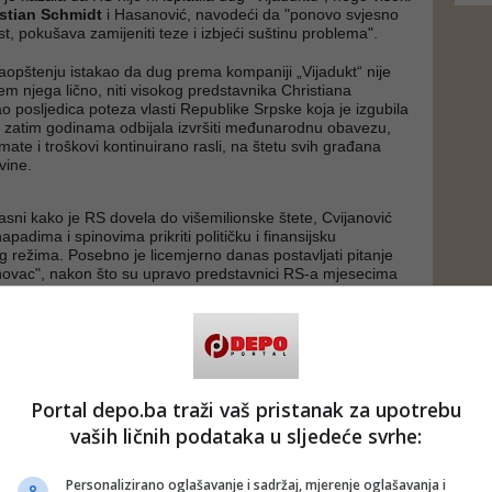
istian Schmidt
i Hasanović, navodeći da "ponovo svjesno
t, pokušava zamijeniti teze i izbjeći suštinu problema".
aopštenju istakao da dug prema kompaniji „Vijadukt“ nije
em njega lično, niti visokog predstavnika Christiana
o posljedica poteza vlasti Republike Srpske koja je izgubila
 a zatim godinama odbijala izvršiti međunarodnu obavezu,
ate i troškovi kontinuirano rasli, na štetu svih građana
vine.
asni kako je RS dovela do višemilionske štete, Cvijanović
adima i spinovima prikriti političku i finansijsku
 režima. Posebno je licemjerno danas postavljati pitanje
 novac", nakon što su upravo predstavnici RS-a mjesecima
edu odluke i dostave validne mehanizme za izvršenje
 je Hasanović.
lasio da nije „ničiji egzekutor“, već odgovoran državni
postupa u skladu sa zakonima i odlukama nadležnih
jem zaštite finansijske stabilnosti države.
Portal depo.ba traži vaš pristanak za upotrebu
politike SNSD-a koja je Bosnu i Hercegovinu dovela pred
vaših ličnih podataka u sljedeće svrhe:
lokade i milionske penale, moja uloga je da spriječim dalje
ve višegodišnje neodgovornosti. I upravo zato moram jasno
e bilo pravovremene reakcije odgovornih ljudi u institucijama
Personalizirano oglašavanje i sadržaj, mjerenje oglašavanja i