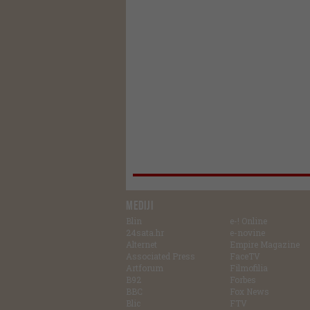
MEDIJI
Blin
e-! Online
24sata.hr
e-novine
Alternet
Empire Magazine
Associated Press
FaceTV
Artforum
Filmofilia
B92
Forbes
BBC
Fox News
Blic
FTV