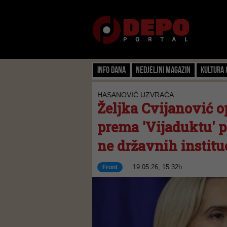
Info dana
Nedjeljni magazin
Kultura 
HASANOVIĆ UZVRAĆA
Željka Cvijanović o
prema 'Vijaduktu' po
ne državnih instituc
19.05.26, 15:32h
Front