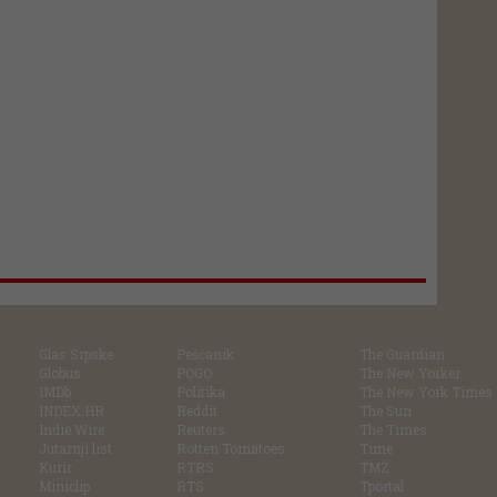
Glas Srpske
Pešćanik
The Guardian
Globus
POGO
The New Yorker
IMDb
Politika
The New York Times
INDEX.HR
Reddit
The Sun
Indie Wire
Reuters
The Times
Jutarnji list
Rotten Tomatoes
Time
Kurir
RTRS
TMZ
Miniclip
RTS
Tportal