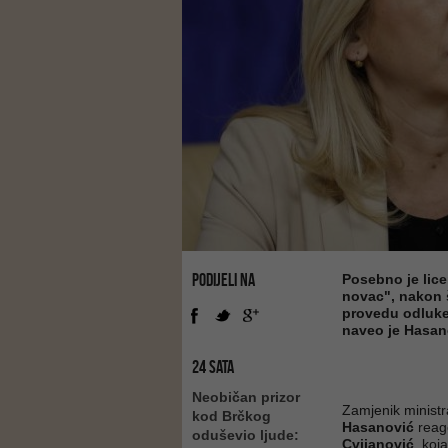
PODIJELI NA
Posebno je lice
novac", nakon 
provedu odluke
naveo je Hasan
24 SATA
Neobičan prizor
Zamjenik ministr
kod Brčkog
Hasanović
reago
oduševio ljude:
Cvijanović
, koj