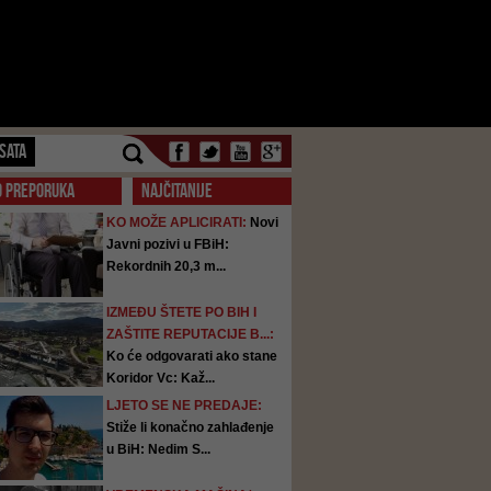
SATA
O PREPORUKA
NAJČITANIJE
KO MOŽE APLICIRATI:
Novi
Javni pozivi u FBiH:
Rekordnih 20,3 m...
IZMEĐU ŠTETE PO BIH I
ZAŠTITE REPUTACIJE B...:
Ko će odgovarati ako stane
Koridor Vc: Kaž...
LJETO SE NE PREDAJE:
Stiže li konačno zahlađenje
u BiH: Nedim S...