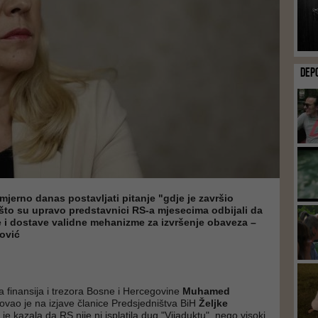
DEP
mjerno danas postavljati pitanje "gdje je završio
što su upravo predstavnici RS-a mjesecima odbijali da
 i dostave validne mehanizme za izvršenje obaveza –
ović
a finansija i trezora Bosne i Hercegovine
Muhamed
vao je na izjave članice Predsjedništva BiH
Željke
a je kazala da RS nije ni isplatila dug "Vijaduktu", nego visoki