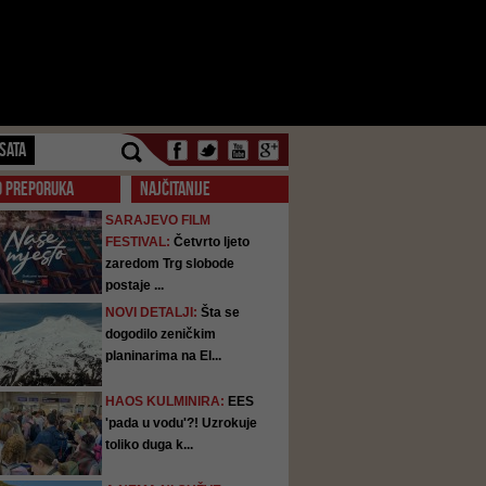
SATA
O PREPORUKA
NAJČITANIJE
SARAJEVO FILM
FESTIVAL:
Četvrto ljeto
zaredom Trg slobode
postaje ...
NOVI DETALJI:
Šta se
dogodilo zeničkim
planinarima na El...
HAOS KULMINIRA:
EES
'pada u vodu'?! Uzrokuje
toliko duga k...