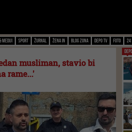
& Mediji
Sport
Žurnal
Žena IN
Blog zona
Depo TV
FOTO
24 
DEP
 jedan musliman, stavio bi
a rame...'