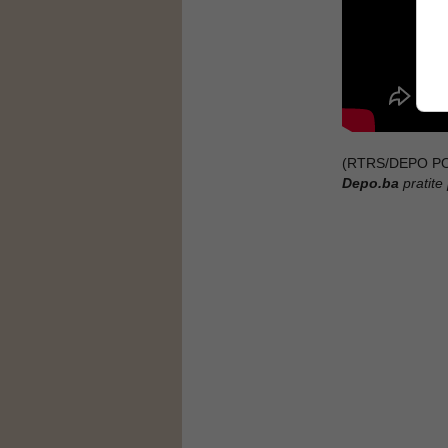
(RTRS/DEPO POR
Depo.ba
pratite