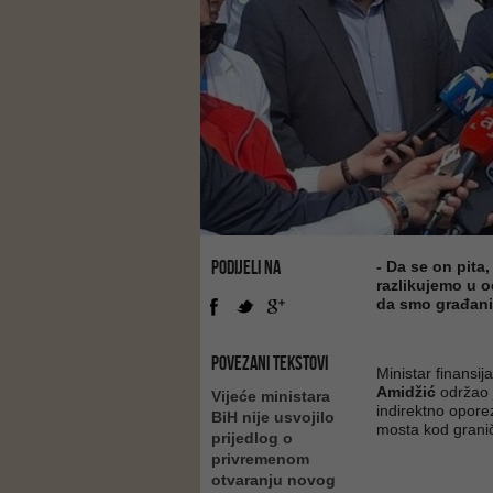
PODIJELI NA
- Da se on pita
razlikujemo u o
da smo građani
POVEZANI TEKSTOVI
Ministar finansij
Amidžić
održao 
Vijeće ministara
indirektno opore
BiH nije usvojilo
mosta kod grani
prijedlog o
privremenom
otvaranju novog