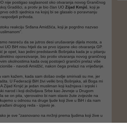
IO nije postigao saglasnost oko otvaranja novog Graničnog
koj Gradišci, a protiv je bio član UO
Zijad Krnjić
, koji je
prvo održi sjednica na kojoj bi se glasalo o poravnanju
 raspodjeli prihoda.
estoku reakciju Srđana Amidžića, koji je pogrdno nazvao
muslimanom".
i smo nesreću da se jutros desi urušavanje dijela mosta, a
ovi UO BiH nisu htjeli da se prvo izjasne oko otvaranja GP.
ić je opet, kao jedini predstavnik Bošnjaka kada je u pitanju
irektno oporezivanje, bio protiv otvaranja novog graničnog
ovim okolnostima kada ovaj postojeći granični prelaz više
ioniše - navodi Amidžić, nakon čega prelazi na vrijeđanje.
a vam kažem, kada sam došao ovdje smirivali su me, jer
ašta. U Federaciji BiH živi veliki broj Bošnjaka, ali Boga mi
 A Zijad Krnjić je jedan musliman koji kažnjava i srpski i
ski narod i koji doživljava Srbe kao Jevreje u Drugom
Da se on pita, vjerovatno bi nam stavio žute zvijezde na
ikujemo u odnosu na druge ljude koji žive u BiH i da nam
ađani drugog reda - izjavio je.
kako je sve "zasnovano na mržnji prema ljudima koji žive u