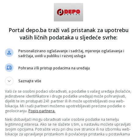
oitu i multietničkoj BiH... On nije Bošnjak, već musliman koji
njake. Gdje mi živimo, je li ovo normalna država? - rekao je
er je Krnjić ekspert SDA, ali i Trojku što "tog eksperta ne
Portal depo.ba traži vaš pristanak za upotrebu
nuju drugog čovjeka" koji, prema njegovom mišljenju, "nije
".
vaših ličnih podataka u sljedeće svrhe:
 granični prijelaz nije blokiran administrativnim slučajem
Personalizirano oglašavanje i sadržaj, mjerenje oglašavanja i
tanjima, nego prije svega političkom odlukom predstavnika iz
sadržaja, uvidi u publiku i razvoj usluga
 odboru Uprave za indirektno oporezivanje BiH. Oni
ju usvajanje odluke o poravnanju, čime direktno
raćanje duga koji Republika Srpska ima prema Federaciji
Pohrana i/ili pristup podacima na uređaju
nje novih koeficijenata raspodjele prihoda.
Saznajte više
Vaši će se osobni podaci obrađivati, a podatke s vašeg uređaja (kolačiće,
jedinstvene identifikatore i druge podatke uređaja) može pohranjivati,
dijeliti te im pristupati 241 partner ili ih može upotrebljavati ova web-
lokacija. Mi i naši partneri možemo upotrebljavati precizne podatke o
geolociranju.
Popis partnera.
Neki dobavljači mogu obrađivati vaše osobne podatke na temelju
legitimnog interesa. Ako se ne slažete s tim, u nastavku možete upravljati
svojim opcijama. Potražite vezu pri dnu ove stranice ili na izborniku web-
lokacije za upravljanje pristankom ili povlačenje pristanka u postavkama