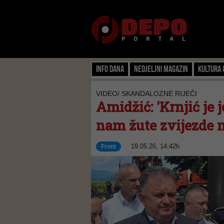
Info dana
Nedjeljni magazin
Kultura 
VIDEO/ SKANDALOZNE RIJEČI
Amidžić: 'Krnjić je
nam žute zvijezde n
19.05.26, 14:42h
Front