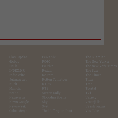
Glas Srpske
Pešćanik
The Guardian
Globus
POGO
The New Yorker
IMDb
Politika
The New York Times
INDEX.HR
Reddit
The Sun
Indie Wire
Reuters
The Times
Jutarnji list
Rotten Tomatoes
Time
Kurir
RTRS
TMZ
Miniclip
RTS
Tportal
net.hr
Screen Daily
TV1
Nezavisne
Slobodna Bosna
Variety
News Google
Sky
Večenji list
Newsweek
Svet
Vijesti online
Oslobođenje
The Huffington Post
You Tube