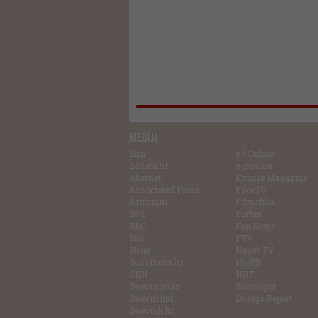
MEDIJI
Blin
e-! Online
24sata.hr
e-novine
Alternet
Empire Magazine
Associated Press
FaceTV
Artforum
Filmofilia
B92
Forbes
BBC
Fox News
Blic
FTV
Blinx
Hayat TV
Bussiness.hr
Health
CNN
HRT
Dnevni avaz
Gamespot
Dnevni list
Drudge Report
Dnevnik.hr