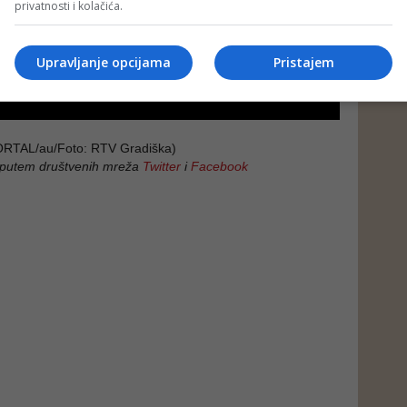
privatnosti i kolačića.
Upravljanje opcijama
Pristajem
TAL/au/Foto: RTV Gradiška)
 putem društvenih mreža
Twitter
i
Facebook