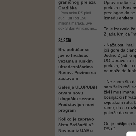
graničnog prelaza
Upravni odbor U
prelaza u Bosans
Gradiška
predlagao da se 
- Prvo neka RS plati
između entiteta i
dug FBiH od 150
miliona maraka. Sve
dok Srđan Amidžić ne...
To je izazvalo ž
Zijada Krnjića "
24 SATA
- Nažalost, imal
Bh. političar se
još gore da član
javno hvalisao
Jedino Zijad Krnj
UO Uprave za ind
vezama s ruskim
prelaza, čak i u 
ultradesničarima
ne može da funkc
Rusov: Pozirao sa
zastavom
- Ne znam šta d
sam želio reći sv
Galerija ULUPUBiH
živi i muslimana.
otvara novu
bošnjački i hrvat
izlagačku sezonu:
svjetskom ratu. 
Predstavljen novi
rame, da se razl
program
pokaže da smo gr
Koliko je zapravo
On je mišljenja 
čista Baščaršija?
RS-u".
Novinar iz UAE u