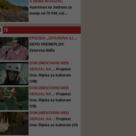
A NEMA NI GUŽVE:
Apartman na Jadranu za
manje od 70 KM, ruč...
O
TV
EPIZODA „ZATURENA ILI...:
DEPO VREMEPLOV:
Zaturena Ilidža
DOKUMENTARNI WEB
SERIJAL NA...:
Projekat
Una: Rijeka sa kulturom
(VIII)
DOKUMENTARNI WEB
SERIJAL NA...:
Projekat
Una: Rijeka sa kulturom
(VII)
DOKUMENTARNI WEB
SERIJAL NA...:
Projekat
Una: Rijeka sa kulturom (VI)