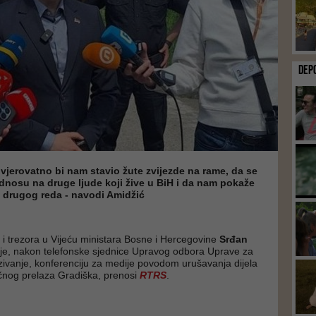
DEP
, vjerovatno bi nam stavio žute zvijezde na rame, da se
dnosu na druge ljude koji žive u BiH i da nam pokaže
 drugog reda - navodi Amidžić
a i trezora u Vijeću ministara Bosne i Hercegovine
Srđan
je, nakon telefonske sjednice Upravog odbora Uprave za
zivanje, konferenciju za medije povodom urušavanja dijela
čnog prelaza Gradiška, prenosi
RTRS
.