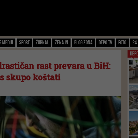
& Mediji
Sport
Žurnal
Žena IN
Blog zona
Depo TV
FOTO
24 
DEP
astičan rast prevara u BiH:
s skupo koštati