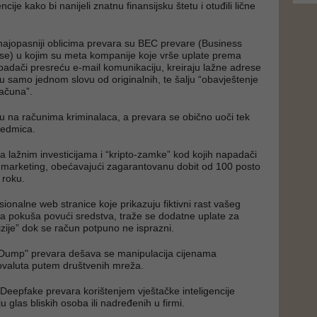
ncije kako bi nanijeli znatnu finansijsku štetu i otuđili lične
najopasniji oblicima prevara su BEC prevare (Business
e) u kojim su meta kompanije koje vrše uplate prema
padači presreću e-mail komunikaciju, kreiraju lažne adrese
 u samo jednom slovu od originalnih, te šalju “obavještenje
računa”.
u na računima kriminalaca, a prevara se obično uoči tek
sedmica.
sa lažnim investicijama i “kripto-zamke” kod kojih napadači
i marketing, obećavajući zagarantovanu dobit od 100 posto
 roku.
sionalne web stranice koje prikazuju fiktivni rast vašeg
a pokuša povući sredstva, traže se dodatne uplate za
vizije” dok se račun potpuno ne isprazni.
ump" prevara dešava se manipulacija cijenama
ovaluta putem društvenih mreža.
i Deepfake prevara korištenjem vještačke inteligencije
u glas bliskih osoba ili nadređenih u firmi.