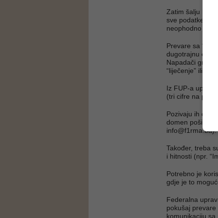
Zatim šalju link 
sve podatke sa ka
neophodno za “p
Prevare sa “rom
dugotrajnu emoc
Napadači grade p
“liječenje” ili “d
Iz FUP-a upozor
(tri cifre na pol
Pozivaju ih da pr
domen pošiljaoc
info@f1rma.ba
).
Također, treba su
i hitnosti (npr. 
Potrebno je kori
gdje je to moguć
Federalna uprava
pokušaj prevare 
komunikaciju sa po