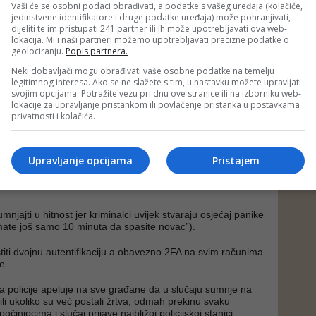
Vaši će se osobni podaci obrađivati, a podatke s vašeg uređaja (kolačiće,
na lažnu stranicu kurira gdje se od prodavca traži da unese
jedinstvene identifikatore i druge podatke uređaja) može pohranjivati,
dijeliti te im pristupati 241 partner ili ih može upotrebljavati ova web-
rtice, uključujući i CVC broj, pod izgovorom da je to
lokacija. Mi i naši partneri možemo upotrebljavati precizne podatke o
rijem novca”.
geolociranju.
Popis partnera.
antičnim vezama” (Romance Scam) predstavljaju
Neki dobavljači mogu obrađivati vaše osobne podatke na temelju
ionalnu manipulaciju žrtvama putem društvenih mreža.
legitimnog interesa. Ako se ne slažete s tim, u nastavku možete upravljati
ovjerenje mjesecima, a zatim traže novac za “vize”,
svojim opcijama. Potražite vezu pri dnu ove stranice ili na izborniku web-
olazak u posjetu”.
lokacije za upravljanje pristankom ili povlačenje pristanka u postavkama
privatnosti i kolačića.
avaju građane da nikada ne ustupaju CVC/CVV broj kartice
eđini) niti kodove koje dobiju putem SMS-a od banke.
Upravljanje opcijama
Pristajem
ovjeravaju e-mail adrese i da uvijek detaljno provjere
a (npr. umjesto
info@firma.ba
provjerite da li piše
mnjajti u hitnost jer kriminalci uvijek stvaraju osjećaj panike
“Imate još samo 10 minuta da spasite novac”).
stiti dvojnu autentifikaciju a obavezno 2FA na svim računima
e.
 policije apeluje na sve građane da u slučaju sumnje na
ili ukoliko su već postali žrtva, odmah prekinu svaku
činiocima i slučaj prijave najbližoj policijskoj stanici.