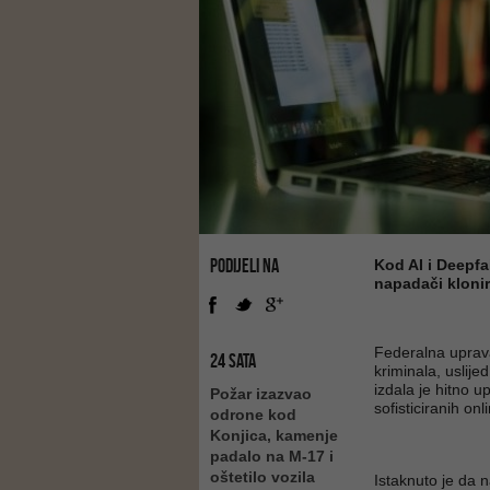
PODIJELI NA
Kod AI i Deepfa
napadači klonir
Federalna uprava
24 SATA
kriminala, uslije
izdala je hitno 
Požar izazvao
sofisticiranih on
odrone kod
Konjica, kamenje
padalo na M-17 i
oštetilo vozila
Istaknuto je da 