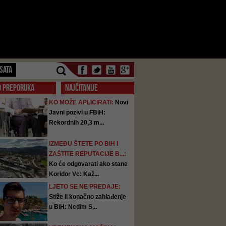
SATA
O PREPORUKA
NAJČITANIJE
KO MOŽE APLICIRATI:
Novi
Javni pozivi u FBiH:
Rekordnih 20,3 m...
IZMEĐU ŠTETE PO BIH I
ZAŠTITE REPUTACIJE B...:
Ko će odgovarati ako stane
Koridor Vc: Kaž...
LJETO SE NE PREDAJE:
Stiže li konačno zahlađenje
u BiH: Nedim S...