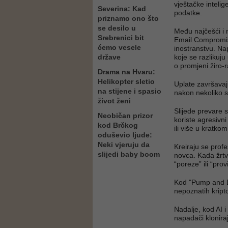
vještačke intelige
Severina: Kad
podatke.
priznamo ono što
se desilo u
Među najčešći i 
Srebrenici bit
Email Compromis
ćemo vesele
inostranstvu. Na
države
koje se razlikuju
o promjeni žiro-
Drama na Hvaru:
Helikopter sletio
Uplate završavaj
na stijene i spasio
nakon nekoliko 
život ženi
Slijede prevare 
Neobičan prizor
koriste agresivn
kod Brčkog
ili više u kratkom
oduševio ljude:
Neki vjeruju da
Kreiraju se profe
slijedi baby boom
novca. Kada žrtv
“poreze” ili “pro
Kod "Pump and D
nepoznatih kript
Nadalje, kod AI 
napadači kloniraj