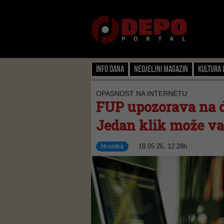
Info dana
Nedjeljni magazin
Kultura 
OPASNOST NA INTERNETU
FUP upozorava na dr
Jedan klik može va
19.05.26, 12:28h
Hronika