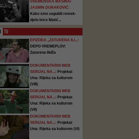
VREMENSKA MAŠINA/
JASMIN DURAKOVIĆ:
Kako smo zagubili remek-
djelo Ivice Matić...
O
TV
EPIZODA „ZATURENA ILI...:
DEPO VREMEPLOV:
Zaturena Ilidža
DOKUMENTARNI WEB
SERIJAL NA...:
Projekat
Una: Rijeka sa kulturom
(VIII)
DOKUMENTARNI WEB
SERIJAL NA...:
Projekat
Una: Rijeka sa kulturom
(VII)
DOKUMENTARNI WEB
SERIJAL NA...:
Projekat
Una: Rijeka sa kulturom (VI)