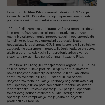
Prim. doc. dr.
Alen Pilav
, generalni direktor KCUS-a, je
kazao da će KCUS nastaviti svojim uposlenicima pružati
podršku u svakom vidu edukacije i usavršavanja.
- "Robot" nije zamjena za hirurga, već savremeno sredstvo
koje omogućava veću preciznost operativnog zahvata,
manju invazivnost, manje intraoperativnih i postoperativnih
komplikacija, kraći postoperativni oporavak i kraću
hospitalizaciju pacijenata. KCUS ima kapacitete i stručnjake
za uvođenje savremenih metoda liječenja kada se sredstva
ulažu u opremu, edukaciju i unapređenje zdravstvenog
sistema, a ne gomilaju na računima - kazao je Pilav.
Tim Klinike za urologiju i transplantaciju organa KCUS-a, na
čelu sa šefom Klinike prof. dr.
Benjaminom Kulovcem
,
nakon uspješne edukacije certificiran je u edukacionom
centru za robotsku hirurgiju u Istanbulu. Na osnovu
uspješno završene edukacije i pribavljenog certifikata ovaj
tim uspješno je izveo prve samostalne robotski asistirane
laparoskopske urološke operacije. Svi pacijenti operisani
tokom ovog perioda otpušteni su kući nedugo nakon
operacije bez komplikacija, što je jedna od najvećih
prednosti ove tehnike.