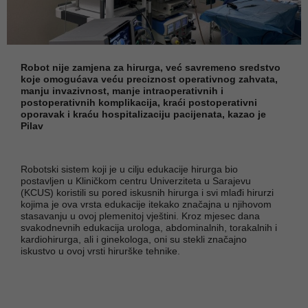
Robot nije zamjena za hirurga, već savremeno sredstvo
koje omogućava veću preciznost operativnog zahvata,
manju invazivnost, manje intraoperativnih i
postoperativnih komplikacija, kraći postoperativni
oporavak i kraću hospitalizaciju pacijenata, kazao je
Pilav
Robotski sistem koji je u cilju edukacije hirurga bio
postavljen u Kliničkom centru Univerziteta u Sarajevu
(KCUS) koristili su pored iskusnih hirurga i svi mlađi hirurzi
kojima je ova vrsta edukacije itekako značajna u njihovom
stasavanju u ovoj plemenitoj vještini. Kroz mjesec dana
svakodnevnih edukacija urologa, abdominalnih, torakalnih i
kardiohirurga, ali i ginekologa, oni su stekli značajno
iskustvo u ovoj vrsti hirurške tehnike.