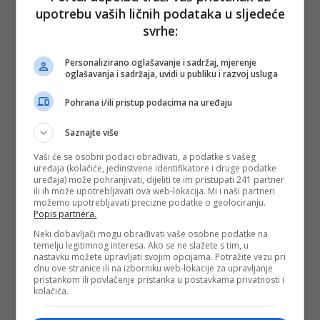
upotrebu vaših ličnih podataka u sljedeće
svrhe:
Personalizirano oglašavanje i sadržaj, mjerenje
- Kao univerzitetska bolnica, KCUS mora biti predvodnik
oglašavanja i sadržaja, uvidi u publiku i razvoj usluga
razvoja savremene medicine, pružati mogućnost edukacije i
praktičnog usavršavanja kadrova, a pacijentima omogućiti
Pohrana i/ili pristup podacima na uređaju
savremene metode liječenja koje se koriste u vodećim
svjetskim zdravstvenim centrima. S obzirom na to da su naši
Saznajte više
ljekari vrhunski i iskusni hirurzi, vrlo brzo su se osposobili za
izvođenje robotski asistiranih minimalno invazivnih hirurških
Vaši će se osobni podaci obrađivati, a podatke s vašeg
procedura - kazao je direktor Hirurških disciplina KCUS-a
uređaja (kolačiće, jedinstvene identifikatore i druge podatke
prof. dr.
Nermir Granov
.
uređaja) može pohranjivati, dijeliti te im pristupati 241 partner
ili ih može upotrebljavati ova web-lokacija. Mi i naši partneri
Prof. dr. Kulovac je istakao da su prilike za edukacije iz
možemo upotrebljavati precizne podatke o geolociranju.
minimalno invazivne hirurgije dodatni podsticaj svim
Popis partnera.
ljekarima i medicinskim radnicima.
Neki dobavljači mogu obrađivati vaše osobne podatke na
- Budućnost velikog dijela hirurgije jeste u ovakvim
temelju legitimnog interesa. Ako se ne slažete s tim, u
nastavku možete upravljati svojim opcijama. Potražite vezu pri
tehnološkim unapređenjima, a posebno u urološkoj hirurgiji
dnu ove stranice ili na izborniku web-lokacije za upravljanje
gdje je robotski asistirana hirurgija našla najveću primjenu.
pristankom ili povlačenje pristanka u postavkama privatnosti i
Ovim smo pokazali da su naši ljekari spremni za najteže
kolačića.
izazove i tehnološki najnaprednije operativne zahvate -
kazao je Kulovac, saopćeno je iz KCUS-a.