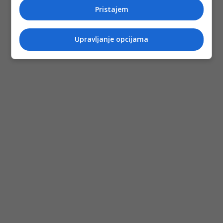
(DEPO PORTAL/dg)
Pristajem
PODIJELI NA
Upravljanje opcijama
Depo.ba
pratite putem društvenih mreža
Twitter
i
Facebook