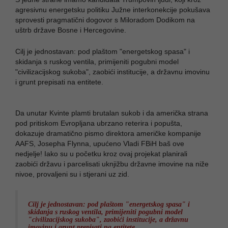
agresivnu energetsku politiku Južne interkonekcije pokušava
sprovesti pragmatični dogovor s Miloradom Dodikom na
uštrb države Bosne i Hercegovine.
Cilj je jednostavan: pod plaštom "energetskog spasa" i
skidanja s ruskog ventila, primijeniti pogubni model
"civilizacijskog sukoba", zaobići institucije, a državnu imovinu
i grunt prepisati na entitete.
Da unutar Kvinte plamti brutalan sukob i da američka strana
pod pritiskom Evropljana ubrzano reterira i popušta,
dokazuje dramatično pismo direktora američke kompanije
AAFS, Josepha Flynna, upućeno Vladi FBiH baš ove
nedjelje! Iako su u početku kroz ovaj projekat planirali
zaobići državu i parcelisati uknjižbu državne imovine na niže
nivoe, provaljeni su i stjerani uz zid.
Cilj je jednostavan: pod plaštom "energetskog spasa" i
skidanja s ruskog ventila, primijeniti pogubni model
"civilizacijskog sukoba", zaobići institucije, a državnu
imovinu i grunt prepisati na entitete