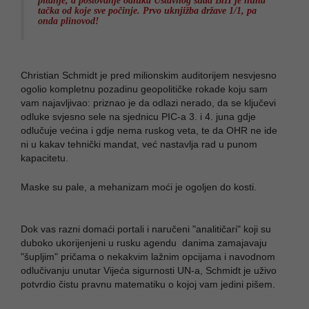
pitanje, a poštovanje odluka Ustavnog suda BiH je nulta
tačka od koje sve počinje. Prvo uknjižba države 1/1, pa
onda plinovod!
​Christian Schmidt je pred milionskim auditorijem nesvjesno
ogolio kompletnu pozadinu geopolitičke rokade koju sam
vam najavljivao: priznao je da odlazi nerado, da se ključevi
odluke svjesno sele na sjednicu PIC-a 3. i 4. juna gdje
odlučuje većina i gdje nema ruskog veta, te da OHR ne ide
ni u kakav tehnički mandat, već nastavlja rad u punom
kapacitetu.
Maske su pale, a mehanizam moći je ogoljen do kosti.
Dok vas razni domaći portali i naručeni "analitičari" koji su
duboko ukorijenjeni u rusku agendu danima zamajavaju
"šupljim" pričama o nekakvim lažnim opcijama i navodnom
odlučivanju unutar Vijeća sigurnosti UN-a, Schmidt je uživo
potvrdio čistu pravnu matematiku o kojoj vam jedini pišem.