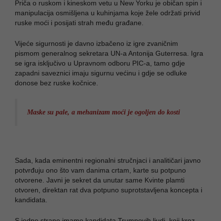
Priča o ruskom i kineskom vetu u New Yorku je običan spin i
manipulacija osmišljena u kuhinjama koje žele održati privid
ruske moći i posijati strah među građane.
Vijeće sigurnosti je davno izbačeno iz igre zvaničnim
pismom generalnog sekretara UN-a Antonija Guterresa. Igra
se igra isključivo u Upravnom odboru PIC-a, tamo gdje
zapadni saveznici imaju sigurnu većinu i gdje se odluke
donose bez ruske kočnice.
Maske su pale, a mehanizam moći je ogoljen do kosti
Sada, kada eminentni regionalni stručnjaci i analitičari javno
potvrđuju ono što vam danima crtam, karte su potpuno
otvorene. Javni je sekret da unutar same Kvinte plamti
otvoren, direktan rat dva potpuno suprotstavljena koncepta i
kandidata.
S jedne strane imamo kandidata Trumpovih ljudi, koji kroz