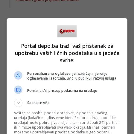
U minut do dvanaest, kroz panični krizni PR, američki
investitori šalju pismo javnosti i prisiljeni su da se javno i
eksplicitno pozovu na Ustavni sud BiH!
Portal depo.ba traži vaš pristanak za
Zašto se privatni prekooceanski fond odjednom preko noći
upotrebu vaših ličnih podataka u sljedeće
sjetio Ustavnog suda? Zato što su shvatili da je evropsko-
svrhe:
britanski blok neprobojan i da bez poštovanja ustavnog
poretka države ne mogu dobiti papire za gasovod.
Ovo pismo je njihovo zvanično priznanje kapitulacije pred
Personalizirano oglašavanje i sadržaj, mjerenje
državnim Gruntom!
oglašavanja i sadržaja, uvidi u publiku i razvoj usluga
Pohrana i/ili pristup podacima na uređaju
Trgovina pod stolom je bila spremna prekooceanskom
kapitalu ide plinska trasa odmah, Dodiku i Moskvi trajna
Saznajte više
legalizacija etničkog parčanja zemlje, a lokalnim šerifima i
Vaši će se osobni podaci obrađivati, a podatke s vašeg
Federalnoj vladi milioni od koncesija kroz "neobične" zakone
uređaja (kolačiće, jedinstvene identifikatore i druge podatke
skrojene ispod žita.
uređaja) može pohranjivati, dijeliti te im pristupati 241 partner
ili ih može upotrebljavati ova web-lokacija. Mi i naši partneri
možemo upotrebljavati precizne podatke o geolociranju.