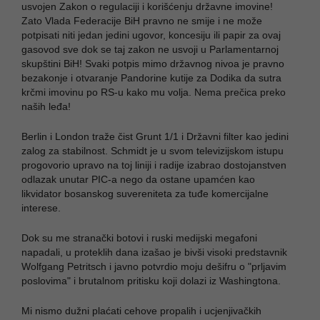
usvojen Zakon o regulaciji i korišćenju državne imovine!
Zato Vlada Federacije BiH pravno ne smije i ne može
potpisati niti jedan jedini ugovor, koncesiju ili papir za ovaj
gasovod sve dok se taj zakon ne usvoji u Parlamentarnoj
skupštini BiH! Svaki potpis mimo državnog nivoa je pravno
bezakonje i otvaranje Pandorine kutije za Dodika da sutra
krčmi imovinu po RS-u kako mu volja. Nema prečica preko
naših leđa!
​Berlin i London traže čist Grunt 1/1 i Državni filter kao jedini
zalog za stabilnost. Schmidt je u svom televizijskom istupu
progovorio upravo na toj liniji i radije izabrao dostojanstven
odlazak unutar PIC-a nego da ostane upamćen kao
likvidator bosanskog suvereniteta za tuđe komercijalne
interese.
Dok su me stranački botovi i ruski medijski megafoni
napadali, u proteklih dana izašao je bivši visoki predstavnik
Wolfgang Petritsch i javno potvrdio moju dešifru o "prljavim
poslovima" i brutalnom pritisku koji dolazi iz Washingtona.
Mi nismo dužni plaćati cehove propalih i ucjenjivačkih