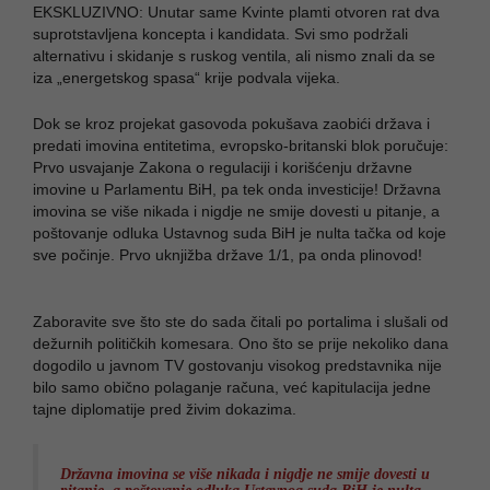
EKSKLUZIVNO: Unutar same Kvinte plamti otvoren rat dva
suprotstavljena koncepta i kandidata. Svi smo podržali
alternativu i skidanje s ruskog ventila, ali nismo znali da se
iza „energetskog spasa“ krije podvala vijeka.
Dok se kroz projekat gasovoda pokušava zaobići država i
predati imovina entitetima, evropsko-britanski blok poručuje:
Prvo usvajanje Zakona o regulaciji i korišćenju državne
imovine u Parlamentu BiH, pa tek onda investicije! Državna
imovina se više nikada i nigdje ne smije dovesti u pitanje, a
poštovanje odluka Ustavnog suda BiH je nulta tačka od koje
sve počinje. Prvo uknjižba države 1/1, pa onda plinovod!
Zaboravite sve što ste do sada čitali po portalima i slušali od
dežurnih političkih komesara. Ono što se prije nekoliko dana
dogodilo u javnom TV gostovanju visokog predstavnika nije
bilo samo obično polaganje računa, već kapitulacija jedne
tajne diplomatije pred živim dokazima.
Državna imovina se više nikada i nigdje ne smije dovesti u