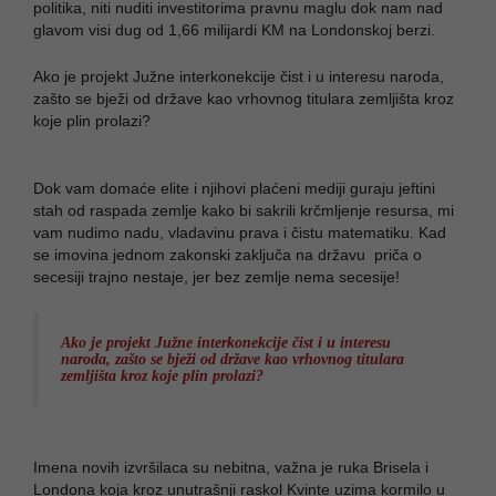
politika, niti nuditi investitorima pravnu maglu dok nam nad
glavom visi dug od 1,66 milijardi KM na Londonskoj berzi.
Ako je projekt Južne interkonekcije čist i u interesu naroda,
zašto se bježi od države kao vrhovnog titulara zemljišta kroz
koje plin prolazi?
Dok vam domaće elite i njihovi plaćeni mediji guraju jeftini
stah od raspada zemlje kako bi sakrili krčmljenje resursa, mi
vam nudimo nadu, vladavinu prava i čistu matematiku. Kad
se imovina jednom zakonski zaključa na državu priča o
secesiji trajno nestaje, jer bez zemlje nema secesije!
Ako je projekt Južne interkonekcije čist i u interesu
naroda, zašto se bježi od države kao vrhovnog titulara
zemljišta kroz koje plin prolazi?
Imena novih izvršilaca su nebitna, važna je ruka Brisela i
Londona koja kroz unutrašnji raskol Kvinte uzima kormilo u