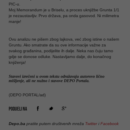
PIC-u.
Moj Memorandum je u Briselu, a proces uknjižbe Grunta 1/1
je nezaustavljiv. Prvo država, pa onda gasovod. Ni milimetra
manje!
Ovu analizu ne pišem zbog lajkova, već zbog istine o našem
Gruntu. Ako smatrate da su ove informacije važne za
svakog građanina, podijelite ih dalje. Neka nas čuju tamo
gdje se donose odluke. Nastavljamo dalje, do konačnog
knjiženja!
Stavovi izrečeni u ovom tekstu odražavaju autorovo lično
mišljenje, ali ne nužno i stavove DEPO Portala.
(DEPO PORTAL/ad)
PODIJELI NA
Depo.ba
pratite putem društvenih mreža
Twitter
i
Facebook