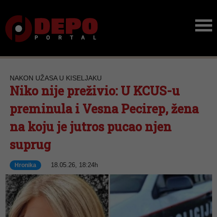
NAKON UŽASA U KISELJAKU
Niko nije preživio: U KCUS-u
preminula i Vesna Pecirep, žena
na koju je jutros pucao njen
suprug
18.05.26, 18:24h
Hronika