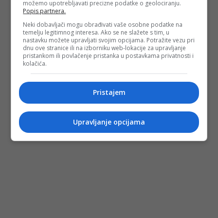
možemo upotrebljavati precizne podatke o geolociranju.
Popis partnera.
Neki dobavljači mogu obrađivati vaše osobne podatke na
temelju legitimnog interesa. Ako se ne slažete s tim, u
nastavku možete upravljati svojim opcijama. Potražite vezu pri
dnu ove stranice ili na izborniku web-lokacije za upravljanje
pristankom ili povlačenje pristanka u postavkama privatnosti i
kolačića.
Pristajem
Upravljanje opcijama