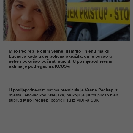
Miro Pecirep je osim Vesne, usmrtio i njenu majku
Luciju, a kada ga je policija okružila, on je pucao u
sebe i pokušao počiniti suicid. U poslijepodnevnim
satima je podlegao na KCUS-u
U poslijepodnevnim satima preminula je
Vesna Pecirep
iz
mjesta Jehovac kod Kiseljaka, na koju je jutros pucao njen
suprug
Miro Pecirep
, potvrdili su iz MUP-a SBK.