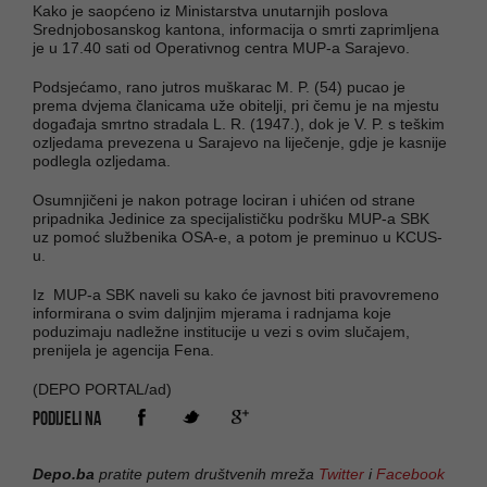
Kako je saopćeno iz Ministarstva unutarnjih poslova
Srednjobosanskog kantona, informacija o smrti zaprimljena
je u 17.40 sati od Operativnog centra MUP-a Sarajevo.
Podsjećamo, rano jutros muškarac M. P. (54) pucao je
prema dvjema članicama uže obitelji, pri čemu je na mjestu
događaja smrtno stradala L. R. (1947.), dok je V. P. s teškim
ozljedama prevezena u Sarajevo na liječenje, gdje je kasnije
podlegla ozljedama.
Osumnjičeni je nakon potrage lociran i uhićen od strane
pripadnika Jedinice za specijalističku podršku MUP-a SBK
uz pomoć službenika OSA-e, a potom je preminuo u KCUS-
u.
Iz MUP-a SBK naveli su kako će javnost biti pravovremeno
informirana o svim daljnjim mjerama i radnjama koje
poduzimaju nadležne institucije u vezi s ovim slučajem,
prenijela je agencija Fena.
(DEPO PORTAL/ad)
PODIJELI NA
Depo.ba
pratite putem društvenih mreža
Twitter
i
Facebook