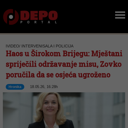
IVIDEO/ INTERVENISALA I POLICIJA
Haos u Širokom Brijegu: Mještani
spriječili održavanje misu, Zovko
poručila da se osjeća ugroženo
18.05.26, 16:28h
Hronika