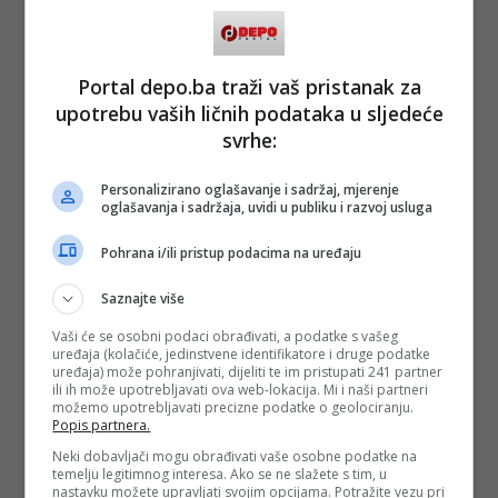
Portal depo.ba traži vaš pristanak za
upotrebu vaših ličnih podataka u sljedeće
svrhe:
Personalizirano oglašavanje i sadržaj, mjerenje
(DEPO PORTAL/a)
oglašavanja i sadržaja, uvidi u publiku i razvoj usluga
PODIJELI NA
Pohrana i/ili pristup podacima na uređaju
Depo.ba
pratite putem društvenih mreža
Twitter
i
Facebook
Saznajte više
Vaši će se osobni podaci obrađivati, a podatke s vašeg
uređaja (kolačiće, jedinstvene identifikatore i druge podatke
uređaja) može pohranjivati, dijeliti te im pristupati 241 partner
ili ih može upotrebljavati ova web-lokacija. Mi i naši partneri
možemo upotrebljavati precizne podatke o geolociranju.
Popis partnera.
Neki dobavljači mogu obrađivati vaše osobne podatke na
temelju legitimnog interesa. Ako se ne slažete s tim, u
nastavku možete upravljati svojim opcijama. Potražite vezu pri