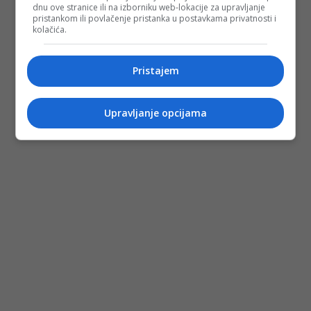
dnu ove stranice ili na izborniku web-lokacije za upravljanje
pristankom ili povlačenje pristanka u postavkama privatnosti i
kolačića.
Pristajem
Upravljanje opcijama