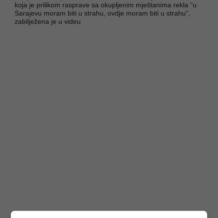
koja je prilikom rasprave sa okupljenim mještanima rekla “u
Sarajevu moram biti u strahu, ovdje moram biti u strahu”,
zabilježena je u videu