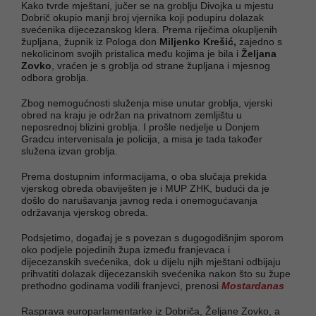
Kako tvrde mještani, jučer se na groblju Divojka u mjestu
Dobrič okupio manji broj vjernika koji podupiru dolazak
svećenika dijecezanskog klera. Prema riječima okupljenih
župljana, župnik iz Pologa don
Miljenko Krešić,
zajedno s
nekolicinom svojih pristalica među kojima je bila i
Željana
Zovko
, vraćen je s groblja od strane župljana i mjesnog
odbora groblja.
Zbog nemogućnosti služenja mise unutar groblja, vjerski
obred na kraju je održan na privatnom zemljištu u
neposrednoj blizini groblja. I prošle nedjelje u Donjem
Gradcu intervenisala je policija, a misa je tada također
služena izvan groblja.
Prema dostupnim informacijama, o oba slučaja prekida
vjerskog obreda obaviješten je i MUP ZHK, budući da je
došlo do narušavanja javnog reda i onemogućavanja
održavanja vjerskog obreda.
Podsjetimo, događaj je s povezan s dugogodišnjim sporom
oko podjele pojedinih župa između franjevaca i
dijecezanskih svećenika, dok u dijelu njih mještani odbijaju
prihvatiti dolazak dijecezanskih svećenika nakon što su župe
prethodno godinama vodili franjevci, prenosi
Mostardanas
Rasprava europarlamentarke iz Dobriča, Željane Zovko, a