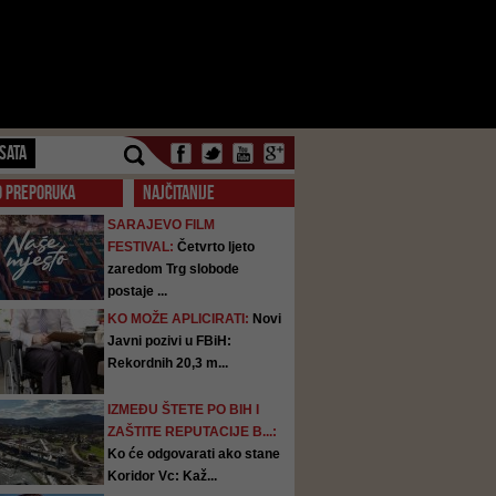
SATA
O PREPORUKA
NAJČITANIJE
SARAJEVO FILM
FESTIVAL:
Četvrto ljeto
zaredom Trg slobode
postaje ...
KO MOŽE APLICIRATI:
Novi
Javni pozivi u FBiH:
Rekordnih 20,3 m...
IZMEĐU ŠTETE PO BIH I
ZAŠTITE REPUTACIJE B...:
Ko će odgovarati ako stane
Koridor Vc: Kaž...