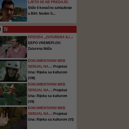
LJETO SE NE PREDAJE:
Stiže li konačno zahlađenje
u BiH: Nedim S...
O
TV
EPIZODA „ZATURENA ILI...:
DEPO VREMEPLOV:
Zaturena Ilidža
DOKUMENTARNI WEB
SERIJAL NA...:
Projekat
Una: Rijeka sa kulturom
(VIII)
DOKUMENTARNI WEB
SERIJAL NA...:
Projekat
Una: Rijeka sa kulturom
(VII)
DOKUMENTARNI WEB
SERIJAL NA...:
Projekat
Una: Rijeka sa kulturom (VI)