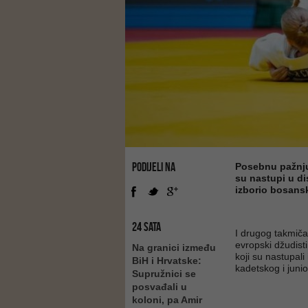
PODIJELI NA
Posebnu pažnju 
su nastupi u di
izborio bosansk
24 SATA
I drugog takmič
evropski džudist
Na granici između
koji su nastupali 
BiH i Hrvatske:
kadetskog i juni
Supružnici se
posvađali u
koloni, pa Amir