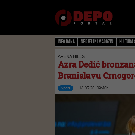
Info dana
Nedjeljni magazin
Kultura 
ARENA HILLS
Azra Dedić bronzan
Branislavu Crnogor
18.05.26, 09:40h
Sport