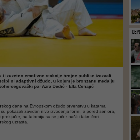
DEP
i izuzetno emotivne reakcije brojne publike izazvali
sciplini adaptivni džudo, u kojem je bronzanu medalju
ohercegovački par Azra Dedić - Ella Čehajić
arskog dana na Evropskom džudo prvenstvu u katama
i su pokazali zavidan nivo izvođenja formi, a pored seniora,
i prekjučer, na tatamiju su se jučer našli i takmičari
orskog uzrasta.