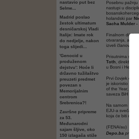
nastavio put bez
Posebnu pažnju i
nastupi u discip
Selme...
bosanskoherceg
Madrid poslao
holandski par
Ni
žestok ultimatum
Sacha Mulder -
desničarskoj Vladi
Italije: Imate rok
Finalnom dijelu 
otvaranja, a koje
do nedjelje, nakon
izveli članovi R
toga slijedi...
'Genocid u
Prisutnima su se
produženom
Toth
, direktor 
u Bosni i Herceg
dejstvu': Hoće li
državno tužilaštvo
Prvi čovjek evro
preuzeti predmet
je iskoristio i k
povezan s
of the Year, dok 
Memorijalnim
saveza BiH uruč
centrom
Srebrenica?!
Na samom kraju 
EJU-a svečano 
Završne pripreme
koja će biti dom
za 53.
Međunarodni
(FENA/au)
sajam šljive, oko
Depo.ba
pratite
150 izlagača stiže