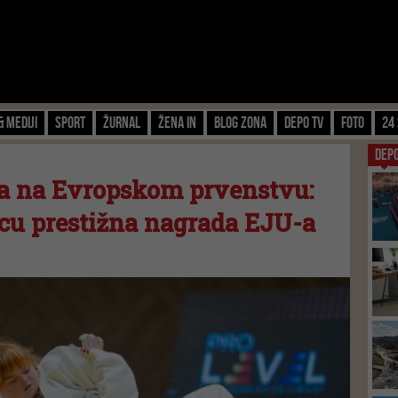
& Mediji
Sport
Žurnal
Žena IN
Blog zona
Depo TV
FOTO
24 
DEP
a na Evropskom prvenstvu:
cu prestižna nagrada EJU-a