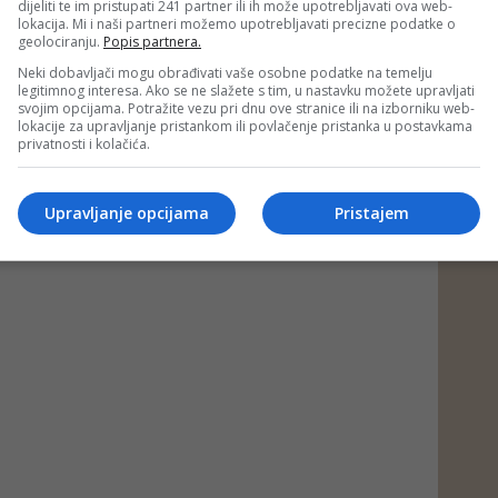
dijeliti te im pristupati 241 partner ili ih može upotrebljavati ova web-
lokacija. Mi i naši partneri možemo upotrebljavati precizne podatke o
geolociranju.
Popis partnera.
Neki dobavljači mogu obrađivati vaše osobne podatke na temelju
legitimnog interesa. Ako se ne slažete s tim, u nastavku možete upravljati
svojim opcijama. Potražite vezu pri dnu ove stranice ili na izborniku web-
lokacije za upravljanje pristankom ili povlačenje pristanka u postavkama
privatnosti i kolačića.
Upravljanje opcijama
Pristajem