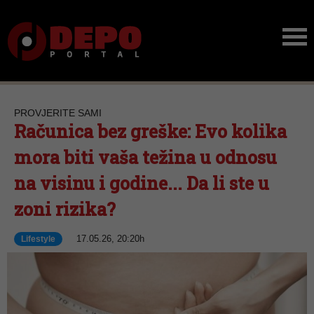
PROVJERITE SAMI
Računica bez greške: Evo kolika
mora biti vaša težina u odnosu
na visinu i godine... Da li ste u
zoni rizika?
17.05.26, 20:20h
Lifestyle