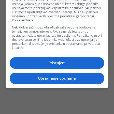
uređaja (kolačiće, jedinstvene identifikatore i druge podatke
(
Krstarica.com
/DEPO PORTAL/ad)
uređaja) može pohranjivati, dijeliti te im pristupati 241 partner
ili ih može upotrebljavati ova web-lokacija. Mi i naši partneri
PODIJELI NA
možemo upotrebljavati precizne podatke o geolociranju.
Popis partnera.
Depo.ba
pratite putem društvenih mreža
Twitter
i
Facebook
Neki dobavljači mogu obrađivati vaše osobne podatke na
temelju legitimnog interesa. Ako se ne slažete s tim, u
nastavku možete upravljati svojim opcijama. Potražite vezu pri
dnu ove stranice ili na izborniku web-lokacije za upravljanje
pristankom ili povlačenje pristanka u postavkama privatnosti i
kolačića.
Pristajem
Upravljanje opcijama