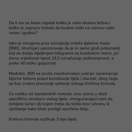
Da li ste se ikada zapitali kolika je vaša idealna težina i
koliko bi zapravo trebalo da budete teški na osnovu vaše
visine i godina?
Iako je mnogima prva asocijacija indeks tjelesne mase
(BMI), stručnjaci upozoravaju da je to samo grub pokazatelj
koji se dobija dijeljenjem kilograma sa kvadratom visine, pri
čemu vrijednosti ispod 18,5 označavaju pothranjenost, a
preko 40 tešku gojaznost.
Međutim, BMI ne pruža sveobuhvatan uvid jer zanemaruje
ključne faktore poput konstitucije tijela i starosti, zbog čega
se kao znatno preciznije rješenje izdvaja Krefova formula.
Za razliku od standardnih metoda, ona uzima u obzir
specifičnu strukturu vašeg tijela, omogućavajući vam da
dobijete tačan cilj kojem treba da težite kroz ishranu ili
vježbanje kako biste postigli savršenu liniju.
Krefova formula razlikuje 3 tipa tijela: