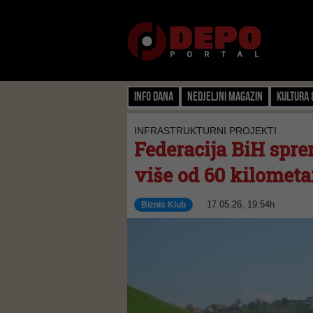
Info dana
Nedjeljni magazin
Kultura 
INFRASTRUKTURNI PROJEKTI
Federacija BiH spr
više od 60 kilomet
17.05.26, 19:54h
Biznis Klub