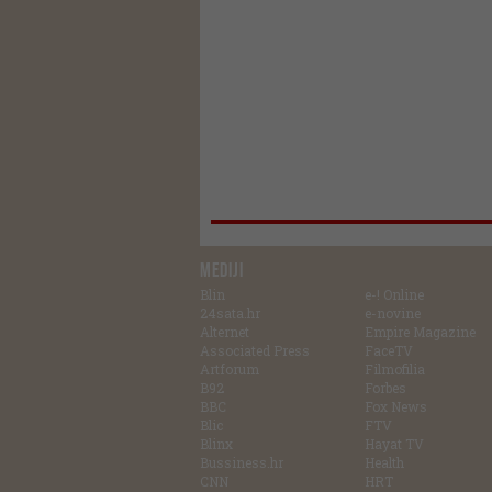
MEDIJI
Blin
e-! Online
24sata.hr
e-novine
Alternet
Empire Magazine
Associated Press
FaceTV
Artforum
Filmofilia
B92
Forbes
BBC
Fox News
Blic
FTV
Blinx
Hayat TV
Bussiness.hr
Health
CNN
HRT