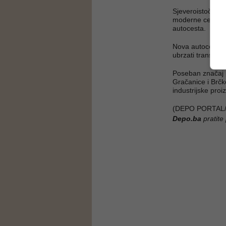
Sjeveroistočna 
moderne cestovn
autocesta.
Nova autocesta t
ubrzati transport
Poseban značaj p
Gračanice i Brčko
industrijske proi
(DEPO PORTAL/af;
Depo.ba
pratite