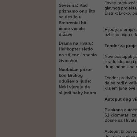
Javno preduzeće 
Severina: Kad
glavnog projekta
priznamo ono što
Distrikt Brčko, p
se desilo u
Srebrenici bit
ćemo vesele
Riječ je o projek
države
ozbiljno ušao u f
Drama na Hvaru:
Tender za projek
Helikopter sletio
na stijene i spasio
Novi postupak ja
život ženi
izradu idejnog i 
drugi odnosi na r
Neobičan prizor
kod Brčkog
Tender predviđa 
oduševio ljude:
da se radi o vel
Neki vjeruju da
krajem juna ove 
slijedi baby boom
Autoput dug vi
Planirana autoce
61 kilometar i z
Bosne sa Hrvats
Autoput bi povez
do Tuzle, jednog 