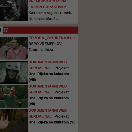
VREMENSKA MAŠINA/
JASMIN DURAKOVIĆ:
Kako smo zagubili remek-
djelo Ivice Matić...
O
TV
EPIZODA „ZATURENA ILI...:
DEPO VREMEPLOV:
Zaturena Ilidža
DOKUMENTARNI WEB
SERIJAL NA...:
Projekat
Una: Rijeka sa kulturom
(VIII)
DOKUMENTARNI WEB
SERIJAL NA...:
Projekat
Una: Rijeka sa kulturom
(VII)
DOKUMENTARNI WEB
SERIJAL NA...:
Projekat
Una: Rijeka sa kulturom (VI)