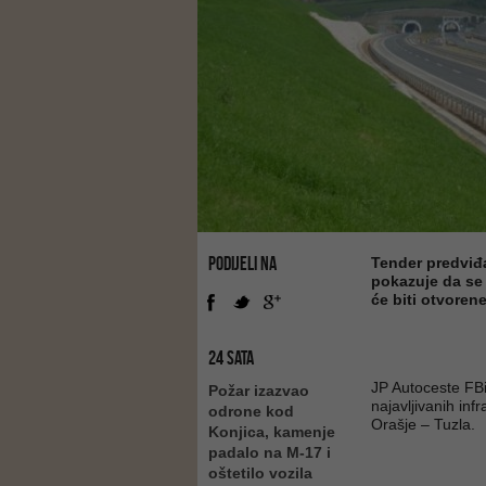
PODIJELI NA
Tender predviđa
pokazuje da se 
će biti otvoren
24 SATA
JP Autoceste FBi
Požar izazvao
najavljivanih inf
odrone kod
Orašje – Tuzla.
Konjica, kamenje
padalo na M-17 i
oštetilo vozila