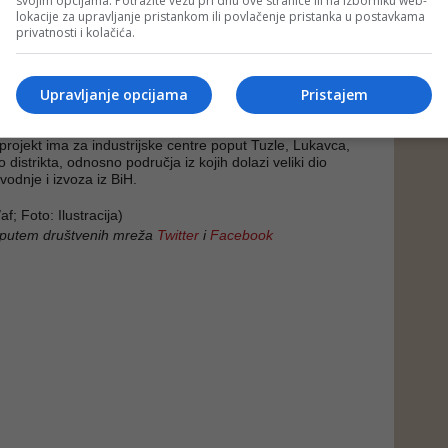
svojim opcijama. Potražite vezu pri dnu ove stranice ili na izborniku web-
lokacije za upravljanje pristankom ili povlačenje pristanka u postavkama
Bosna i Hercegovina godinama se suočava s nedostatkom
privatnosti i kolačića.
e infrastrukture i direktne veze sa evropskom mrežom
rebala bi značajno rasteretiti postojeće magistralne pravce,
Upravljanje opcijama
Pristajem
 robe i povećati sigurnost saobraćaja.
rojekt ima za industrijske centre poput Tuzle, Lukavca,
 distrikta, odnosno područja iz kojih dolazi veliki dio
zvodnje i izvoza iz BiH.
 Foto: Ilustracija)
 putem društvenih mreža
Twitter
i
Facebook