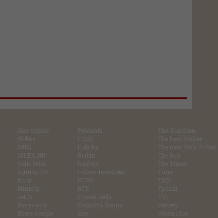
Glas Srpske
Pešćanik
The Guardian
Globus
POGO
The New Yorker
IMDb
Politika
The New York Times
INDEX.HR
Reddit
The Sun
Indie Wire
Reuters
The Times
Jutarnji list
Rotten Tomatoes
Time
Kurir
RTRS
TMZ
Miniclip
RTS
Tportal
net.hr
Screen Daily
TV1
Nezavisne
Slobodna Bosna
Variety
News Google
Sky
Večenji list