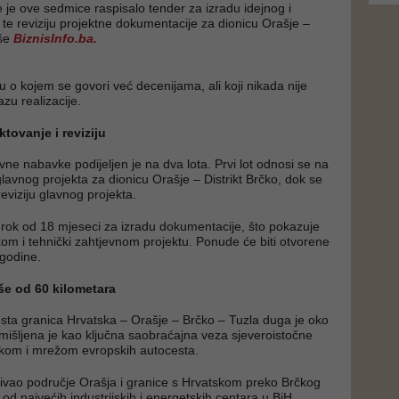
je ove sedmice raspisalo tender za izradu idejnog i
 te reviziju projektne dokumentacije za dionicu Orašje –
iše
BiznisInfo.ba.
tu o kojem se govori već decenijama, ali koji nikada nije
azu realizacije.
tovanje i reviziju
vne nabavke podijeljen je na dva lota. Prvi lot odnosi se na
glavnog projekta za dionicu Orašje – Distrikt Brčko, dok se
eviziju glavnog projekta.
rok od 18 mjeseci za izradu dokumentacije, što pokazuje
ikom i tehnički zahtjevnom projektu. Ponude će biti otvorene
godine.
še od 60 kilometara
sta granica Hrvatska – Orašje – Brčko – Tuzla duga je oko
amišljena je kao ključna saobraćajna veza sjeveroistočne
kom i mrežom evropskih autocesta.
ivao područje Orašja i granice s Hrvatskom preko Brčkog
od najvećih industrijskih i energetskih centara u BiH.