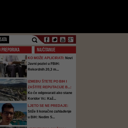
SATA
O PREPORUKA
NAJČITANIJE
KO MOŽE APLICIRATI:
Novi
Javni pozivi u FBiH:
Rekordnih 20,3 m...
IZMEĐU ŠTETE PO BIH I
ZAŠTITE REPUTACIJE B...:
Ko će odgovarati ako stane
Koridor Vc: Kaž...
LJETO SE NE PREDAJE:
Stiže li konačno zahlađenje
u BiH: Nedim S...