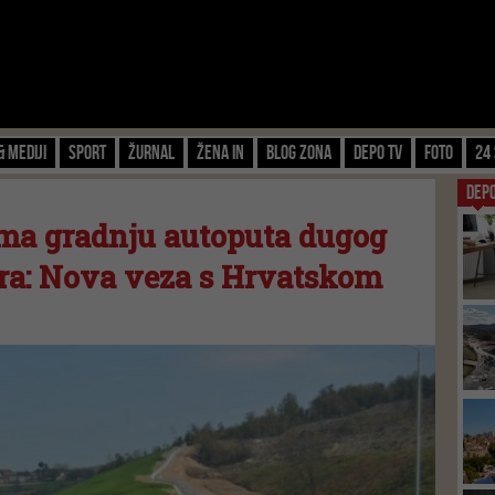
& Mediji
Sport
Žurnal
Žena IN
Blog zona
Depo TV
FOTO
24 
DEP
ema gradnju autoputa dugog
ara: Nova veza s Hrvatskom