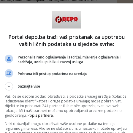
 projekat ima veliki ekonomski značaj, jer bi kompanijama
ntona, Posavine i Brčko distrikta omogućio brži pristup
 unije i panevropskim koridorima.
bi ova autocesta išla paralelno s Koridorom 5C, ali znatno
Portal depo.ba traži vaš pristanak za upotrebu
se prema Hrvatskoj povezivala na području Županje i dalje
opskih autocesta.
vaših ličnih podataka u sljedeće svrhe:
tova
Personalizirano oglašavanje i sadržaj, mjerenje oglašavanja i
sadržaja, uvidi u publiku i razvoj usluga
ojektnim dokumentima, dionica Orašje – Brčko, za koju je
nder za projektovanje, duga je oko 16 kilometara i
 dio buduće autoceste prema Tuzli.
Pohrana i/ili pristup podacima na uređaju
irana je izgradnja većeg broja mostova i prateće
Saznajte više
ključujući petlje i odmorišta, što pokazuje da se radi o
strukturnom projektu. Na dionici Orašje – Brčko, prema
Vaši će se osobni podaci obrađivati, a podatke s vašeg uređaja (kolačiće,
 dokumentima, planirano je:
jedinstvene identifikatore i druge podatke uređaja) može pohranjivati,
dijeliti te im pristupati 241 partner ili ih može upotrebljavati ova web-
lokacija. Mi i naši partneri možemo upotrebljavati precizne podatke o
geolociranju.
Popis partnera.
atnim mjestom
Neki dobavljači mogu obrađivati vaše osobne podatke na temelju
legitimnog interesa. Ako se ne slažete s tim, u nastavku možete upravljati
 industriju i izvoz