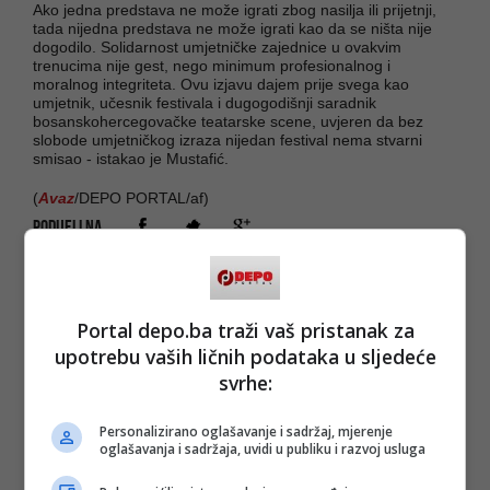
Ako jedna predstava ne može igrati zbog nasilja ili prijetnji,
tada nijedna predstava ne može igrati kao da se ništa nije
dogodilo. Solidarnost umjetničke zajednice u ovakvim
trenucima nije gest, nego minimum profesionalnog i
moralnog integriteta. Ovu izjavu dajem prije svega kao
umjetnik, učesnik festivala i dugogodišnji saradnik
bosanskohercegovačke teatarske scene, uvjeren da bez
slobode umjetničkog izraza nijedan festival nema stvarni
smisao - istakao je Mustafić.
(
Avaz
/DEPO PORTAL/af)
PODIJELI NA
Depo.ba
pratite putem društvenih mreža
Twitter
i
Facebook
Portal depo.ba traži vaš pristanak za
upotrebu vaših ličnih podataka u sljedeće
svrhe:
Personalizirano oglašavanje i sadržaj, mjerenje
oglašavanja i sadržaja, uvidi u publiku i razvoj usluga