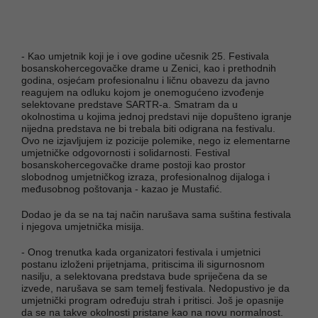
- Kao umjetnik koji je i ove godine učesnik 25. Festivala
bosanskohercegovačke drame u Zenici, kao i prethodnih
godina, osjećam profesionalnu i ličnu obavezu da javno
reagujem na odluku kojom je onemogućeno izvođenje
selektovane predstave SARTR-a. Smatram da u
okolnostima u kojima jednoj predstavi nije dopušteno igranje
nijedna predstava ne bi trebala biti odigrana na festivalu.
Ovo ne izjavljujem iz pozicije polemike, nego iz elementarne
umjetničke odgovornosti i solidarnosti. Festival
bosanskohercegovačke drame postoji kao prostor
slobodnog umjetničkog izraza, profesionalnog dijaloga i
međusobnog poštovanja - kazao je Mustafić.
Dodao je da se na taj način narušava sama suština festivala
i njegova umjetnička misija.
- Onog trenutka kada organizatori festivala i umjetnici
postanu izloženi prijetnjama, pritiscima ili sigurnosnom
nasilju, a selektovana predstava bude spriječena da se
izvede, narušava se sam temelj festivala. Nedopustivo je da
umjetnički program određuju strah i pritisci. Još je opasnije
da se na takve okolnosti pristane kao na novu normalnost.