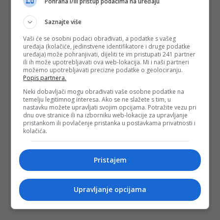
Pohrana i/ili pristup podacima na uređaju
Saznajte više
Vaši će se osobni podaci obrađivati, a podatke s vašeg
uređaja (kolačiće, jedinstvene identifikatore i druge podatke
uređaja) može pohranjivati, dijeliti te im pristupati 241 partner
ili ih može upotrebljavati ova web-lokacija. Mi i naši partneri
možemo upotrebljavati precizne podatke o geolociranju.
Popis partnera.
Neki dobavljači mogu obrađivati vaše osobne podatke na
temelju legitimnog interesa. Ako se ne slažete s tim, u
nastavku možete upravljati svojim opcijama. Potražite vezu pri
dnu ove stranice ili na izborniku web-lokacije za upravljanje
pristankom ili povlačenje pristanka u postavkama privatnosti i
kolačića.
Pristajem
Upravljanje opcijama