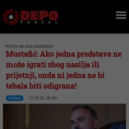
POZIV NA SOLIDARNOST
Mustafić: Ako jedna predstava ne
može igrati zbog nasilja ili
prijetnji, onda ni jedna ne bi
tebala biti odigrana!
17.05.26, 18:25h
Kultura