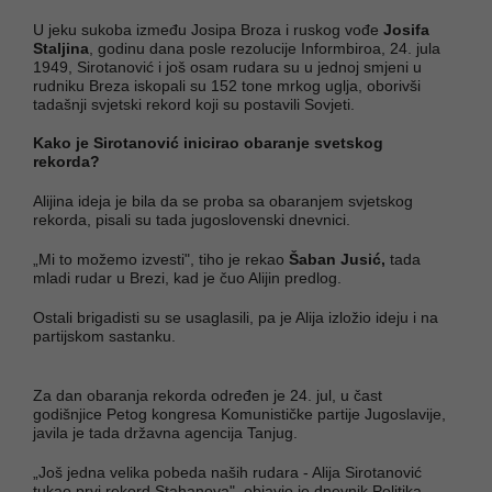
U jeku sukoba između Josipa Broza i ruskog vođe
Josifa
Staljina
, godinu dana posle rezolucije Informbiroa, 24. jula
1949, Sirotanović i još osam rudara su u jednoj smjeni u
rudniku Breza iskopali su 152 tone mrkog uglja, oborivši
tadašnji svjetski rekord koji su postavili Sovjeti.
Kako je Sirotanović inicirao obaranje svetskog
rekorda?
Alijina ideja je bila da se proba sa obaranjem svjetskog
rekorda, pisali su tada jugoslovenski dnevnici.
„Mi to možemo izvesti", tiho je rekao
Šaban Jusić,
tada
mladi rudar u Brezi, kad je čuo Alijin predlog.
Ostali brigadisti su se usaglasili, pa je Alija izložio ideju i na
partijskom sastanku.
Za dan obaranja rekorda određen je 24. jul, u čast
godišnjice Petog kongresa Komunističke partije Jugoslavije,
javila je tada državna agencija Tanjug.
„Još jedna velika pobeda naših rudara - Alija Sirotanović
tukao prvi rekord Stahanova", objavio je dnevnik Politika.