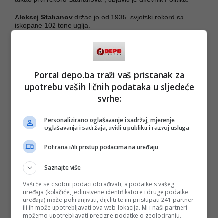
Aleksej Stahanov
držao je od 1935. svjetski rekord sa
iskopane 102 tone uglja.
Tim poduhvatom otpočelo je međusobno i uzastopno
obaranje rekorda u privredi socijalističkih zemalja. Krajem
četrdesetih, Jugoslavija je, kao zemlja izbačena iz
Informbiroa, bila u vrlo nezavidnoj situaciji, a na granicama
Portal depo.ba traži vaš pristanak za
se zveckalo oružjem.
upotrebu vaših ličnih podataka u sljedeće
SSSR i druge zemlje Istočnog bloka uvele su ekonomsku
svrhe:
blokadu Jugoslaviji, a prekinute su političke, diplomatske i
kulturne veze. Zato je Sirotanovićev poduhvat imao i veliku
simboličnu važnost.
Personalizirano oglašavanje i sadržaj, mjerenje
oglašavanja i sadržaja, uvidi u publiku i razvoj usluga
Nastavak teksta na
linku.
Pohrana i/ili pristup podacima na uređaju
(
Stil Kurir
/DEPO PORTAL/af)
Saznajte više
PODIJELI NA
Vaši će se osobni podaci obrađivati, a podatke s vašeg
uređaja (kolačiće, jedinstvene identifikatore i druge podatke
uređaja) može pohranjivati, dijeliti te im pristupati 241 partner
Depo.ba
pratite putem društvenih mreža
Twitter
i
Facebook
ili ih može upotrebljavati ova web-lokacija. Mi i naši partneri
možemo upotrebljavati precizne podatke o geolociranju.