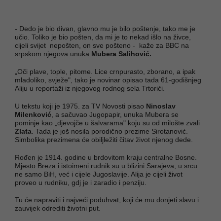
- Dedo je bio divan, glavno mu je bilo poštenje, tako me je
učio. Toliko je bio pošten, da mi je to nekad išlo na živce,
cijeli svijet nepošten, on sve pošteno - kaže za BBC na
srpskom njegova unuka
Mubera Salihović.
„Oči plave, tople, pitome. Lice crnpurasto, zborano, a ipak
mladoliko, svježe", tako je novinar opisao tada 61-godišnjeg
Aliju u reportaži iz njegovog rodnog sela Trtorići.
U tekstu koji je 1975. za TV Novosti pisao
Ninoslav
Milenković
, a sačuvao Jugopapir, unuka Mubera se
pominje kao „djevojče u šalvarama" koju su od milošte zvali
Zlata
. Tada je još nosila porodično prezime Sirotanović.
Simbolika prezimena će obiljležiti čitav život njenog dede.
Rođen je 1914. godine u brdovitom kraju centralne Bosne.
Mjesto Breza i istoimeni rudnik su u blizini Sarajeva, u srcu
ne samo BiH, već i cijele Jugoslavije. Alija je cijeli život
proveo u rudniku, gdj je i zaradio i penziju.
Tu će napraviti i najveći poduhvat, koji će mu donjeti slavu i
zauvijek odrediti životni put.