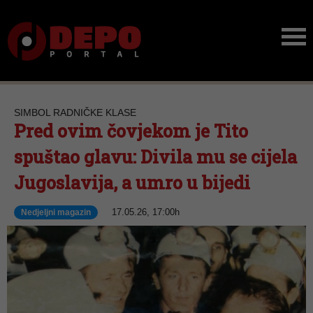
SIMBOL RADNIČKE KLASE
Pred ovim čovjekom je Tito
spuštao glavu: Divila mu se cijela
Jugoslavija, a umro u bijedi
17.05.26, 17:00h
Nedjeljni magazin