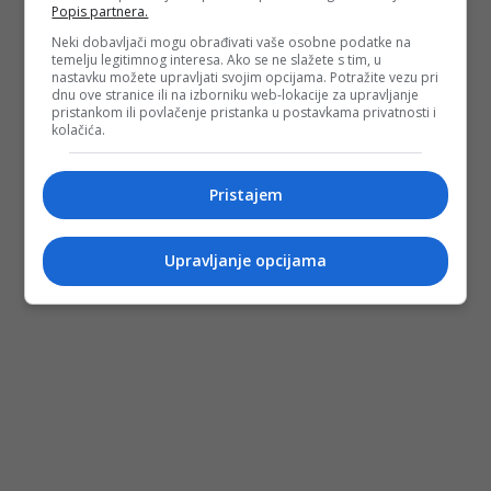
Popis partnera.
Neki dobavljači mogu obrađivati vaše osobne podatke na
temelju legitimnog interesa. Ako se ne slažete s tim, u
nastavku možete upravljati svojim opcijama. Potražite vezu pri
dnu ove stranice ili na izborniku web-lokacije za upravljanje
pristankom ili povlačenje pristanka u postavkama privatnosti i
kolačića.
Pristajem
Upravljanje opcijama