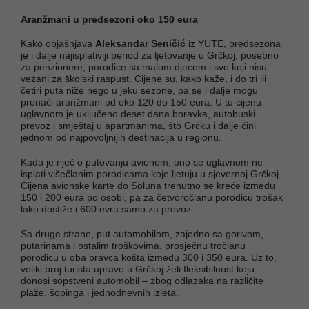
Aranžmani u predsezoni oko 150 eura
Kako objašnjava
Aleksandar Seničić
iz YUTE, predsezona
je i dalje najisplativiji period za ljetovanje u Grčkoj, posebno
za penzionere, porodice sa malom djecom i sve koji nisu
vezani za školski raspust. Cijene su, kako kaže, i do tri ili
četiri puta niže nego u jeku sezone, pa se i dalje mogu
pronaći aranžmani od oko 120 do 150 eura. U tu cijenu
uglavnom je uključeno deset dana boravka, autobuski
prevoz i smještaj u apartmanima, što Grčku i dalje čini
jednom od najpovoljnijih destinacija u regionu.
Kada je riječ o putovanju avionom, ono se uglavnom ne
isplati višečlanim porodicama koje ljetuju u sjevernoj Grčkoj.
Cijena avionske karte do Soluna trenutno se kreće između
150 i 200 eura po osobi, pa za četvoročlanu porodicu trošak
lako dostiže i 600 evra samo za prevoz.
Sa druge strane, put automobilom, zajedno sa gorivom,
putarinama i ostalim troškovima, prosječnu tročlanu
porodicu u oba pravca košta između 300 i 350 eura. Uz to,
veliki broj turista upravo u Grčkoj želi fleksibilnost koju
donosi sopstveni automobil – zbog odlazaka na različite
plaže, šopinga i jednodnevnih izleta.