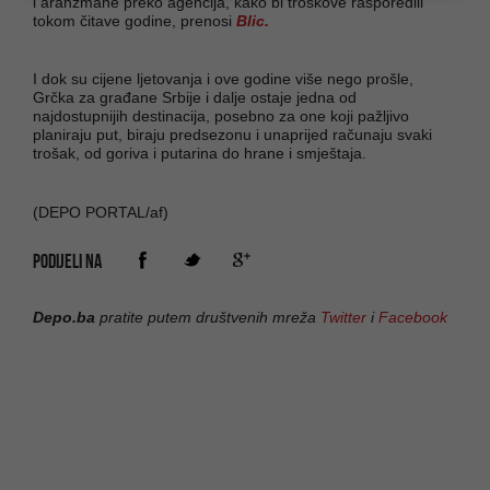
i aranžmane preko agencija, kako bi troškove rasporedili
tokom čitave godine, prenosi
Blic.
I dok su cijene ljetovanja i ove godine više nego prošle,
Grčka za građane Srbije i dalje ostaje jedna od
najdostupnijih destinacija, posebno za one koji pažljivo
planiraju put, biraju predsezonu i unaprijed računaju svaki
trošak, od goriva i putarina do hrane i smještaja.
(DEPO PORTAL/af)
PODIJELI NA
Depo.ba
pratite putem društvenih mreža
Twitter
i
Facebook