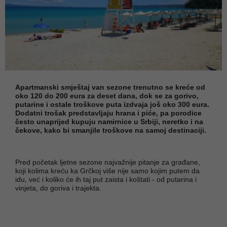
Apartmanski smještaj van sezone trenutno se kreće od
oko 120 do 200 eura za deset dana, dok se za gorivo,
putarine i ostale troškove puta izdvaja još oko 300 eura.
Dodatni trošak predstavljaju hrana i piće, pa porodice
često unaprijed kupuju namirnice u Srbiji, neretko i na
čekove, kako bi smanjile troškove na samoj destinaciji.
Pred početak ljetne sezone najvažnije pitanje za građane,
koji kolima kreću ka Grčkoj više nije samo kojim putem da
idu, već i koliko će ih taj put zaista i koštati - od putarina i
vinjeta, do goriva i trajekta.