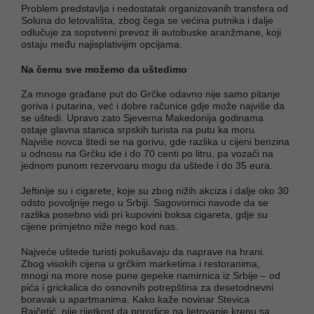
Problem predstavlja i nedostatak organizovanih transfera od
Soluna do letovališta, zbog čega se većina putnika i dalje
odlučuje za sopstveni prevoz ili autobuske aranžmane, koji
ostaju među najisplativijim opcijama.
Na čemu sve možemo da uštedimo
Za mnoge građane put do Grčke odavno nije samo pitanje
goriva i putarina, već i dobre računice gdje može najviše da
se uštedi. Upravo zato Sjeverna Makedonija godinama
ostaje glavna stanica srpskih turista na putu ka moru.
Najviše novca štedi se na gorivu, gde razlika u cijeni benzina
u odnosu na Grčku ide i do 70 centi po litru, pa vozači na
jednom punom rezervoaru mogu da uštede i do 35 eura.
Jeftinije su i cigarete, koje su zbog nižih akciza i dalje oko 30
odsto povoljnije nego u Srbiji. Sagovornici navode da se
razlika posebno vidi pri kupovini boksa cigareta, gdje su
cijene primjetno niže nego kod nas.
Najveće uštede turisti pokušavaju da naprave na hrani.
Zbog visokih cijena u grčkim marketima i restoranima,
mnogi na more nose pune gepeke namirnica iz Srbije – od
pića i grickalica do osnovnih potrepština za desetodnevni
boravak u apartmanima. Kako kaže novinar Stevica
Rajčetić, nije rijetkost da porodice na ljetovanje krenu sa