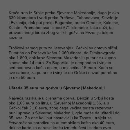
Kraća ruta Iz Srbije preko Sjeverne Makedonije, duga je oko
630 kilometara i vodi preko Preševa, Tabanovaca, Đevđelije
i Evzonija, dok put preko Bugarske, preko Gradine, Kalotine,
Kulate i Promahonasa, iznosi 671 kilometar. Iako duži, taj
pravac mnogi biraju zbog velikih gužvi na Evzoniju tokom
sezone.
Troškovi samog puta za ljetovanje u Grčkoj su gotovo slični.
Putarina do Preševa košta 2.060 dinara, do Dimitrovgrada
oko 1.800, dok kroz Sjevernu Makedoniju putarine ukupno
iznose oko 14 eura. Za Bugarsku je neophodna i vinjeta –
sedmodnevna košta osam, a mjesečna 15 eura. Kada se
sve sabere, za putarine i vinjete do Grčke i nazad potrebno
je oko 50 eura.
Ušteda 35 eura na gorivu u Sjevernoj Makedoniji
Najveća razlika je u cijenama goriva. Benzin u Srbiji košta
oko 1,65 eura po litru, u Sjevernoj Makedoniji 1,36, a u
Grčkoj čak 2,10 eura, zbog čega većina turista rezervoar
puni upravo u Sjevernoj Makedoniji, gde može da uštedi i do
35 uvra. Za one koji put nastavljaju ka Tasosu, trajekt za
četvoročlanu porodicu sa automobilom košta oko 40 eura,
dok se karte za odrasle kreću između šest i sedam evra.