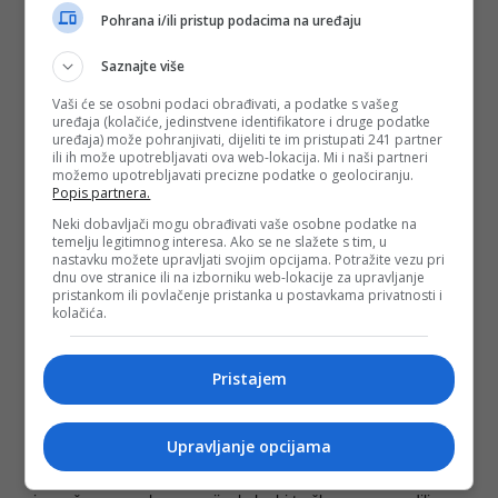
Pohrana i/ili pristup podacima na uređaju
Četvoročlana porodica može da ljetuje i sa 600 eura
ukupno?
Saznajte više
Računica za ljetovanje u Grčkoj ove godine najviše zavisi od
termina putovanja. U predsezoni, prema računici sa svim
Vaši će se osobni podaci obrađivati, a podatke s vašeg
uštedama uzetim u obzir, četvoročlana porodica koja putuje
uređaja (kolačiće, jedinstvene identifikatore i druge podatke
sopstvenim automobilom i dio hrane nosi iz Srbije može da
uređaja) može pohranjivati, dijeliti te im pristupati 241 partner
provede deset dana na moru za oko 500 do 600 evra
ili ih može upotrebljavati ova web-lokacija. Mi i naši partneri
ukupno.
možemo upotrebljavati precizne podatke o geolociranju.
Popis partnera.
Apartmanski smještaj van sezone trenutno se kreće od oko
Neki dobavljači mogu obrađivati vaše osobne podatke na
120 do 200 eura za deset dana, dok se za gorivo, putarine i
temelju legitimnog interesa. Ako se ne slažete s tim, u
ostale troškove puta izdvaja još oko 300 eura. Dodatni
nastavku možete upravljati svojim opcijama. Potražite vezu pri
trošak predstavljaju hrana i piće, pa porodice često
dnu ove stranice ili na izborniku web-lokacije za upravljanje
unaprijed kupuju namirnice u Srbiji, neretko i na čekove,
pristankom ili povlačenje pristanka u postavkama privatnosti i
kako bi smanjile troškove na samoj destinaciji.
kolačića.
Tokom glavne sezone cene drastično rastu. Isti apartman
koji u predsezoni košta oko 180 eura, tokom ljeta dostiže i
Pristajem
700 do 800 eura za deset dana. Kada se dodaju prevoz,
hrana i dnevni troškovi, ljetovanje za četvoročlanu porodicu
teško može da izađe manje od 1.500 eura.
Upravljanje opcijama
Sagovornici zaključuju da upravo zbog velikih sezonskih
razlika građani najčešće biraju predsezonu, plaćanje na rate