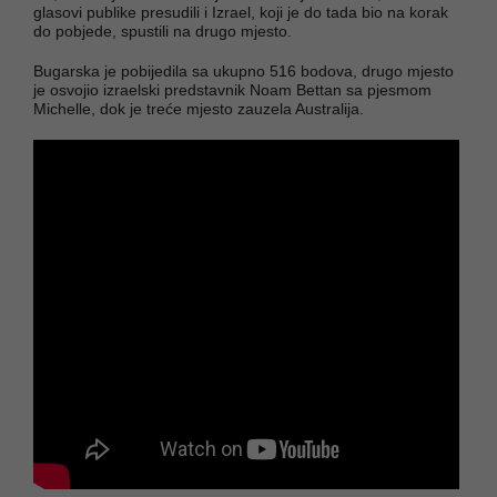
glasovi publike presudili i Izrael, koji je do tada bio na korak
do pobjede, spustili na drugo mjesto.
Bugarska je pobijedila sa ukupno 516 bodova, drugo mjesto
je osvojio izraelski predstavnik Noam Bettan sa pjesmom
Michelle, dok je treće mjesto zauzela Australija.