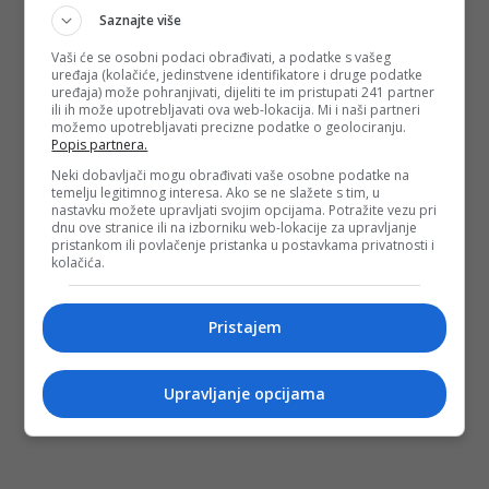
Saznajte više
Vaši će se osobni podaci obrađivati, a podatke s vašeg
uređaja (kolačiće, jedinstvene identifikatore i druge podatke
uređaja) može pohranjivati, dijeliti te im pristupati 241 partner
ili ih može upotrebljavati ova web-lokacija. Mi i naši partneri
možemo upotrebljavati precizne podatke o geolociranju.
Popis partnera.
Neki dobavljači mogu obrađivati vaše osobne podatke na
temelju legitimnog interesa. Ako se ne slažete s tim, u
nastavku možete upravljati svojim opcijama. Potražite vezu pri
dnu ove stranice ili na izborniku web-lokacije za upravljanje
pristankom ili povlačenje pristanka u postavkama privatnosti i
kolačića.
Pristajem
Upravljanje opcijama