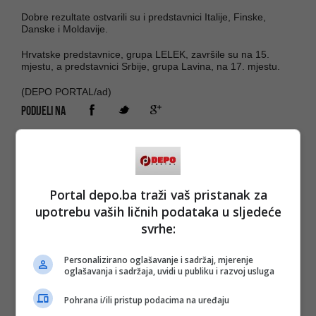
Dobre rezultate ostvarili su i predstavnici Italije, Finske,
Danske i Moldavije.
Hrvatske predstavnice, grupa LELEK, završile su na 15.
mjestu, a predstavnici Srbije, grupa Lavina, na 17. mjestu.
(DEPO PORTAL/ad)
PODIJELI NA
Depo.ba
pratite putem društvenih mreža
Twitter
i
Facebook
Portal depo.ba traži vaš pristanak za
upotrebu vaših ličnih podataka u sljedeće
svrhe:
Personalizirano oglašavanje i sadržaj, mjerenje
oglašavanja i sadržaja, uvidi u publiku i razvoj usluga
Pohrana i/ili pristup podacima na uređaju