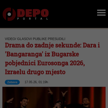
VIDEO/ GLASOVI PUBLIKE PRESUDILI
Drama do zadnje sekunde: Dara i
'Bangaranga' iz Bugarske
pobjednici Eurosonga 2026,
Izraelu drugo mjesto
17.05.26, 01:19h
Zabava