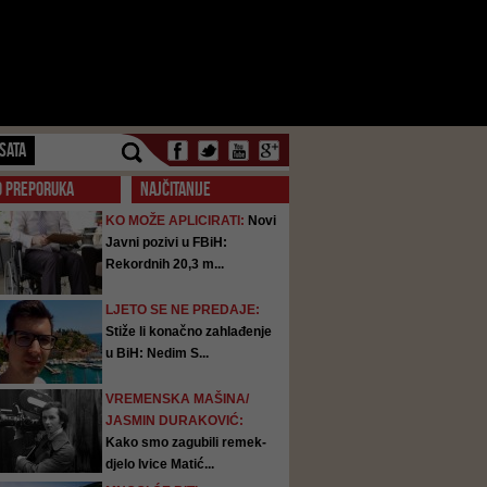
SATA
O PREPORUKA
NAJČITANIJE
KO MOŽE APLICIRATI:
Novi
Javni pozivi u FBiH:
Rekordnih 20,3 m...
LJETO SE NE PREDAJE:
Stiže li konačno zahlađenje
u BiH: Nedim S...
VREMENSKA MAŠINA/
JASMIN DURAKOVIĆ:
Kako smo zagubili remek-
djelo Ivice Matić...