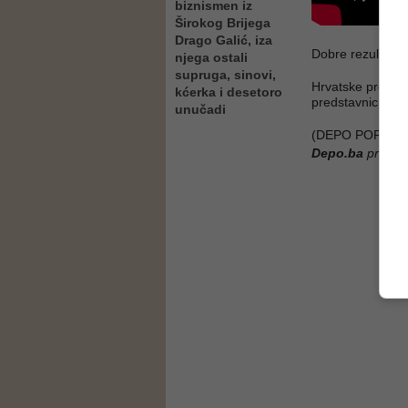
biznismen iz
Širokog Brijega
Drago Galić, iza
Dobre rezultate o
njega ostali
supruga, sinovi,
Hrvatske predsta
kćerka i desetoro
predstavnici Srbi
unučadi
(DEPO PORTAL/
Depo.ba
pratite