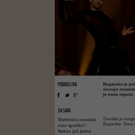
PODIJELI NA
Bugarska je po
osvojio izrael
je treće mjesto 
24 SATA
Završilo je ovog
'Električni romobili
Bugarske, Dara 
nisu igračke!':
Nakon još jedne