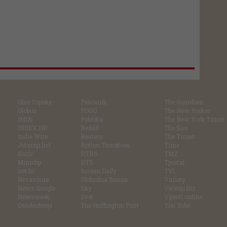
Glas Srpske
Pešćanik
The Guardian
Globus
POGO
The New Yorker
IMDb
Politika
The New York Times
INDEX.HR
Reddit
The Sun
Indie Wire
Reuters
The Times
Jutarnji list
Rotten Tomatoes
Time
Kurir
RTRS
TMZ
Miniclip
RTS
Tportal
net.hr
Screen Daily
TV1
Nezavisne
Slobodna Bosna
Variety
News Google
Sky
Večenji list
Newsweek
Svet
Vijesti online
Oslobođenje
The Huffington Post
You Tube