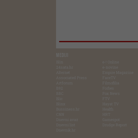
MEDIJI
Blin
e-! Online
24sata.hr
e-novine
Alternet
Empire Magazine
Associated Press
FaceTV
Artforum
Filmofilia
B92
Forbes
BBC
Fox News
Blic
FTV
Blinx
Hayat TV
Bussiness.hr
Health
CNN
HRT
Dnevni avaz
Gamespot
Dnevni list
Drudge Report
Dnevnik.hr