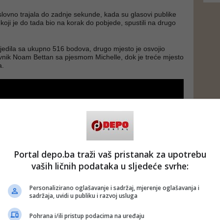
lovno trajala do zadnje sekunde, kada su glasovi publike
l, koji je do tada bio na korak do pobjede, spustili na drugo
jedila sa ukupno 516 bodova, drugo mjesto je osvojio
avnik Noam Bettan sa pjesmom Michelle, dok je treće mjesto
a.
Portal depo.ba traži vaš pristanak za upotrebu
vaših ličnih podataka u sljedeće svrhe:
Personalizirano oglašavanje i sadržaj, mjerenje oglašavanja i
sadržaja, uvidi u publiku i razvoj usluga
Pohrana i/ili pristup podacima na uređaju