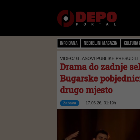
Info dana
Nedjeljni magazin
Kultura 
VIDEO/ GLASOVI PUBLIKE PRESUDILI
Drama do zadnje sek
Bugarske pobjednici
drugo mjesto
17.05.26, 01:19h
Zabava