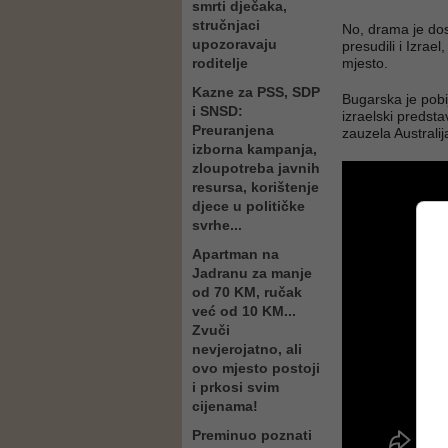
smrti dječaka,
stručnjaci
No, drama je dos
upozoravaju
presudili i Izrae
roditelje
mjesto.
Kazne za PSS, SDP
Bugarska je pobi
i SNSD:
izraelski predst
Preuranjena
zauzela Australij
izborna kampanja,
zloupotreba javnih
resursa, korištenje
djece u političke
svrhe...
Apartman na
Jadranu za manje
od 70 KM, ručak
već od 10 KM...
Zvuči
nevjerojatno, ali
ovo mjesto postoji
i prkosi svim
cijenama!
Preminuo poznati