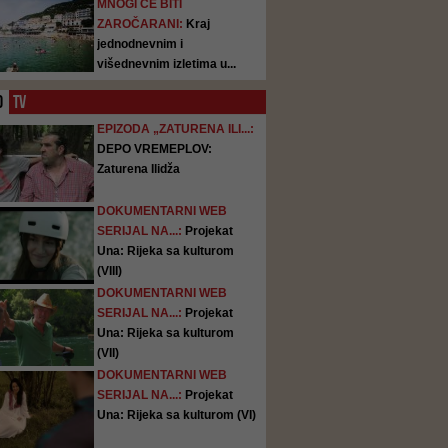
MNOGI ĆE BITI
ZAROČARANI:
Kraj
jednodnevnim i
višednevnim izletima u...
O
TV
EPIZODA „ZATURENA ILI...:
DEPO VREMEPLOV:
Zaturena Ilidža
DOKUMENTARNI WEB
SERIJAL NA...:
Projekat
Una: Rijeka sa kulturom
(VIII)
DOKUMENTARNI WEB
SERIJAL NA...:
Projekat
Una: Rijeka sa kulturom
(VII)
DOKUMENTARNI WEB
SERIJAL NA...:
Projekat
Una: Rijeka sa kulturom (VI)