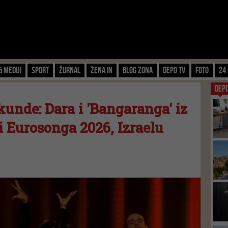
& Mediji
Sport
Žurnal
Žena IN
Blog zona
Depo TV
FOTO
24 
DEP
unde: Dara i 'Bangaranga' iz
 Eurosonga 2026, Izraelu