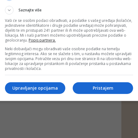
Saznajte više
stvarili su i predstavnici Italije, Finske, Danske i Moldavije.
Vaši će se osobni podaci obrađivati, a podatke s vašeg uređaja (kolačiće,
jedinstvene identifikatore i druge podatke uređaja) može pohranjivati,
vnice, grupa LELEK, završile su na 15. mjestu, a
dijeliti te im pristupati 241 partner ili ih može upotrebljavati ova web-
je, grupa Lavina, na 17. mjestu.
lokacija. Mi i naši partneri možemo upotrebljavati precizne podatke o
geolociranju.
Popis partnera.
ad)
Neki dobavljači mogu obrađivati vaše osobne podatke na temelju
 putem društvenih mreža
Twitter
i
Facebook
legitimnog interesa. Ako se ne slažete s tim, u nastavku možete upravljati
svojim opcijama. Potražite vezu pri dnu ove stranice ili na izborniku web-
lokacije za upravljanje pristankom ili povlačenje pristanka u postavkama
privatnosti i kolačića.
Upravljanje opcijama
Pristajem