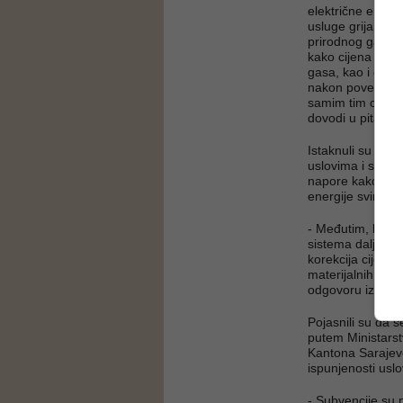
električne energi
usluge grijanja.
prirodnog gasa, 
kako cijena centr
gasa, kao i činj
nakon povećanja 
samim tim cjelok
dovodi u pitanje,
Istaknuli su da 
uslovima i staln
napore kako bi se
energije svim ko
- Međutim, kako b
sistema daljinsk
korekcija cijena 
materijalnih tro
odgovoru iz Topl
Pojasnili su da 
putem Ministarstva
Kantona Sarajevo
ispunjenosti uslo
- Subvencije su 