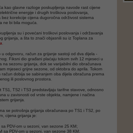
a kao glavne razloge poskupljenja navode rast cijene
lektrične energije i drugih troškova poslovanja,
 bez korekcije cijena dugoročna održivost sistema
ja ne bi bila moguća.
kupljenja su i povećani troškovi poslovanja i održavanja
g grijanja, a šta to znači objasnili su iz Toplana za
a
.
 u odgovoru, račun za grijanje sastoji od dva dijela -
ilnog. Fiksni dio građani plaćaju tokom svih 12 mjeseci u
a na sezonu grijanja, dok se varijabilni dio obračunava
m mjeseci grijne sezone, od oktobra do aprila. Tokom
 račun dobija se sabiranjem oba dijela obračuna prema
enog ili poslovnog prostora.
 TS1, TS2 i TS3 predstavljaju tarifne stavove, odnosno
una u zavisnosti od vrste objekta, namjene i načina
istem grijanja.
ima se potrošnja grijanja obračunava po TS1 i TS2, po
 cijena grijanja je:
 sa PDV-om u sezoni, van sezone 25 KM;
M sa PDV-om u sezoni, van sezone 38 KM;