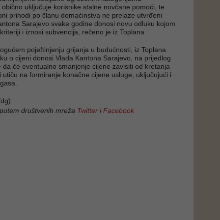
o obično uključuje korisnike stalne novčane pomoći, te
upni prihodi po članu domaćinstva ne prelaze utvrđeni
antona Sarajevo svake godine donosi novu odluku kojom
kriteriji i iznosi subvencija, rečeno je iz Toplana.
mogućem pojeftinjenju grijanja u budućnosti, iz Toplana
ku o cijeni donosi Vlada Kantona Sarajevo, na prijedlog
te da će eventualno smanjenje cijene zavisiti od kretanja
i utiču na formiranje konačne cijene usluge, uključujući i
 gasa.
dg)
 putem društvenih mreža
Twitter
i
Facebook