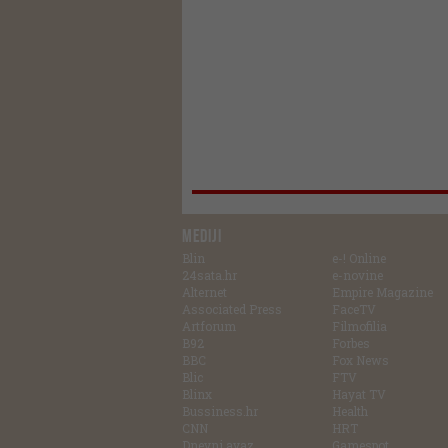
MEDIJI
Blin
e-! Online
24sata.hr
e-novine
Alternet
Empire Magazine
Associated Press
FaceTV
Artforum
Filmofilia
B92
Forbes
BBC
Fox News
Blic
FTV
Blinx
Hayat TV
Bussiness.hr
Health
CNN
HRT
Dnevni avaz
Gamespot