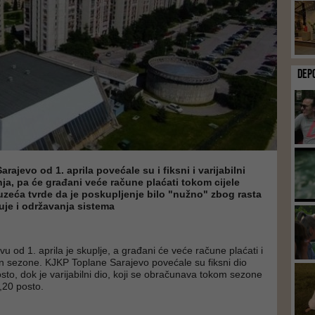
DEP
ajevo od 1. aprila povećale su i fiksni i varijabilni
anja, pa će građani veće račune plaćati tokom cijele
uzeća tvrde da je poskupljenje bilo "nužno" zbog rasta
ruje i održavanja sistema
vu od 1. aprila je skuplje, a građani će veće račune plaćati i
an sezone. KJKP Toplane Sarajevo povećale su fiksni dio
sto, dok je varijabilni dio, koji se obračunava tokom sezone
4,20 posto.