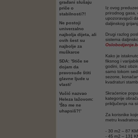
građani slušaju
Iz ovog preduzeć
priče o
prirodnog gasa, e
stabilnosti?!
upozoravajući da
Ne postoji
daljinskog grijan
univerzalno
Drugi razlog pos
najbolja dijeta, ali
sistema daljinsko
ovih šest su
Oslobodjenje.b
najbolje za
muškarce
Kako je istaknuto
SDA: 'Stiče se
fiksnog i varijab
godini, bez obzir
dojam da
samo tokom seda
pravosuđe štiti
sezone, konačan
glavne ljude u
kvadraturi stamb
vlasti'
Skraćenice poput
Vučić nazvao
kategorije obrač
Heleza lažovom:
priključenja na s
'Što me ne
uhapsiš?!'
Za korisnike koj
metru kvadratnom,
- 30 m2 – 87 KM
- 45 m2 – 131 K