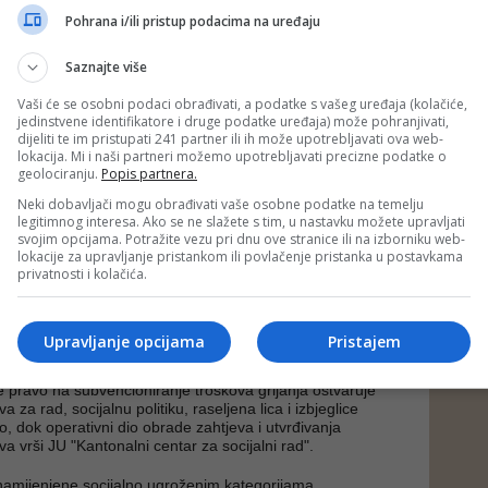
je, kao i drugih troškova poslovanja koji utiču na pružanje
Pohrana i/ili pristup podacima na uređaju
 Napominjemo da je u proteklih nekoliko godina cijena
električne energije i vode, enormno konstantno rasla, a
Saznajte više
alnog grijanja nije u potpunosti pratila rast cijene prirodnog
enici da svako neodobravanje cijene centralnog grijanja
Vaši će se osobni podaci obrađivati, a podatke s vašeg uređaja (kolačiće,
cijene prirodnog gasa, stvara gubitak u poslovanju, a
jedinstvene identifikatore i druge podatke uređaja) može pohranjivati,
upan sistem centralnog zagrijavanja Kantona Sarajevo
dijeliti te im pristupati 241 partner ili ih može upotrebljavati ova web-
 ova korekcija cijena bila je nužna, poručeno je iz Toplana.
lokacija. Mi i naši partneri možemo upotrebljavati precizne podatke o
geolociranju.
Popis partnera.
je preduzeće, uprkos izuzetno složenim ekonomskim
im pritiscima rasta troškova, godinama ulagalo dodatne
Neki dobavljači mogu obrađivati vaše osobne podatke na temelju
 očuvala stabilnost sistema i kontinuitet isporuke toplotne
legitimnog interesa. Ako se ne slažete s tim, u nastavku možete upravljati
risnicima, bez prekida i bez ugrožavanja kvaliteta usluge.
svojim opcijama. Potražite vezu pri dnu ove stranice ili na izborniku web-
lokacije za upravljanje pristankom ili povlačenje pristanka u postavkama
privatnosti i kolačića.
i se obezbijedilo stabilno, sigurno i održivo funkcionisanje
og grijanja, te očuvala njegova dugoročna održivost,
grijanja, nakon povećanja prirodnog gasa i ostalih
škova, bila je nužan i odgovoran korak, navodi se u
Upravljanje opcijama
Pristajem
ana.
se pravo na subvencioniranje troškova grijanja ostvaruje
 za rad, socijalnu politiku, raseljena lica i izbjeglice
, dok operativni dio obrade zahtjeva i utvrđivanja
va vrši JU "Kantonalni centar za socijalni rad".
namijenjene socijalno ugroženim kategorijama