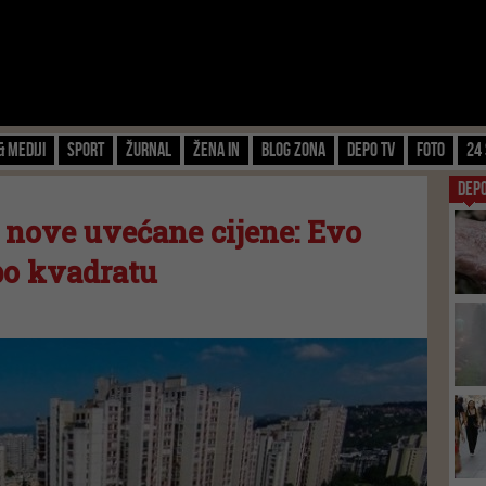
& Mediji
Sport
Žurnal
Žena IN
Blog zona
Depo TV
FOTO
24 
DEP
i nove uvećane cijene: Evo
 po kvadratu