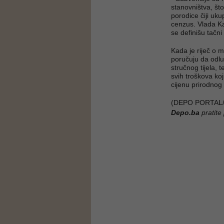
stanovništva, št
porodice čiji uk
cenzus. Vlada K
se definišu tačni 
Kada je riječ o 
poručuju da odlu
stručnog tijela, 
svih troškova koj
cijenu prirodnog
(DEPO PORTAL/
Depo.ba
pratite