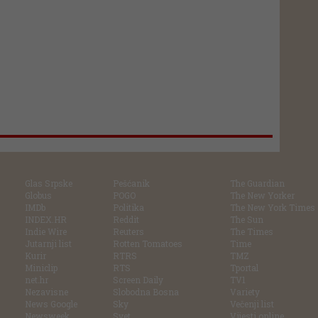
Glas Srpske
Pešćanik
The Guardian
Globus
POGO
The New Yorker
IMDb
Politika
The New York Times
INDEX.HR
Reddit
The Sun
Indie Wire
Reuters
The Times
Jutarnji list
Rotten Tomatoes
Time
Kurir
RTRS
TMZ
Miniclip
RTS
Tportal
net.hr
Screen Daily
TV1
Nezavisne
Slobodna Bosna
Variety
News Google
Sky
Večenji list
Newsweek
Svet
Vijesti online