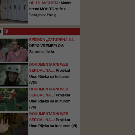
OD 15. AVGUSTA:
Modni
brend MOHITO stiže u
Sarajevo: Evo g...
O
TV
EPIZODA „ZATURENA ILI...:
DEPO VREMEPLOV:
Zaturena Ilidža
DOKUMENTARNI WEB
SERIJAL NA...:
Projekat
Una: Rijeka sa kulturom
(VIII)
DOKUMENTARNI WEB
SERIJAL NA...:
Projekat
Una: Rijeka sa kulturom
(VII)
DOKUMENTARNI WEB
SERIJAL NA...:
Projekat
Una: Rijeka sa kulturom (VI)