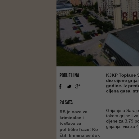
PODIJELI NA
KJKP Toplane Sar
dio cijene grij
godine. Iz pred
cijena gasa, st
24 SATA
Grijanje u Saraje
RS je oaza za
tokom grijne i v
kriminalce i
cijene za 3,79 po
tvrđava za
grijanja, viši za 
političke fraze: Ko
štiti kriminalce dok