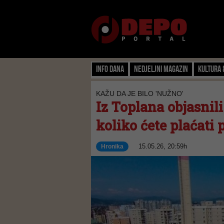
Info dana
Nedjeljni magazin
Kultura 
KAŽU DA JE BILO 'NUŽNO'
Iz Toplana objasnil
koliko ćete plaćati
15.05.26, 20:59h
Hronika