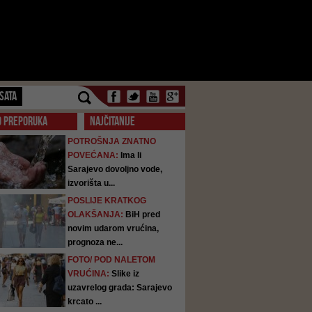
SATA
O PREPORUKA
NAJČITANIJE
POTROŠNJA ZNATNO
POVEĆANA:
Ima li
Sarajevo dovoljno vode,
izvorišta u...
POSLIJE KRATKOG
OLAKŠANJA:
BiH pred
novim udarom vrućina,
prognoza ne...
FOTO/ POD NALETOM
VRUĆINA:
Slike iz
uzavrelog grada: Sarajevo
krcato ...