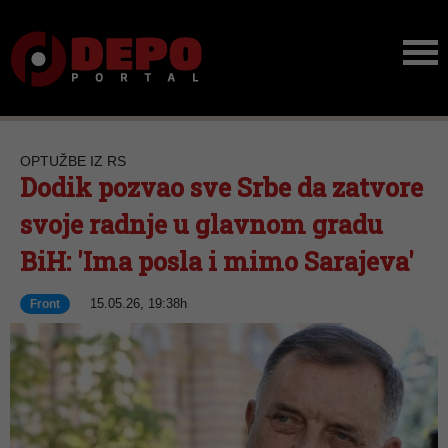
OPTUŽBE IZ RS
Dodik pozvao sve Srbe da zatvore
svoje radnje u glavnom gradu
BiH: 'Ima posla i mimo Sarajeva'
15.05.26, 19:38h
Front