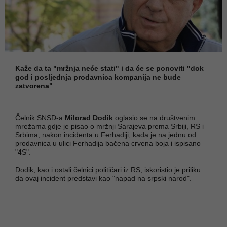
Kaže da ta "mržnja neće stati" i da će se ponoviti "dok
god i posljednja prodavnica kompanija ne bude
zatvorena"
Čelnik SNSD-a
Milorad Dodik
oglasio se na društvenim
mrežama gdje je pisao o mržnji Sarajeva prema Srbiji, RS i
Srbima, nakon incidenta u Ferhadiji, kada je na jednu od
prodavnica u ulici Ferhadija bačena crvena boja i ispisano
"4S".
Dodik, kao i ostali čelnici političari iz RS, iskoristio je priliku
da ovaj incident predstavi kao "napad na srpski narod".