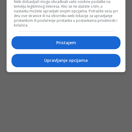
Neki dobavljači mogu obrađivati vaše osobne podatke na
temelju legitimnog interesa. Ako se ne slažete s tim, u
nastavku možete upravljati svojim opcijama. Potražite vezu pri
dnu ove stranice ili na izborniku web-lokacije za upravljanje
pristankom ili povlačenje pristanka u postavkama privatnosti i
kolačića.
Pristajem
Upravljanje opcijama