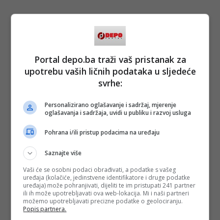
Portal depo.ba traži vaš pristanak za
upotrebu vaših ličnih podataka u sljedeće
svrhe:
Personalizirano oglašavanje i sadržaj, mjerenje
oglašavanja i sadržaja, uvidi u publiku i razvoj usluga
Pohrana i/ili pristup podacima na uređaju
Saznajte više
Vaši će se osobni podaci obrađivati, a podatke s vašeg
uređaja (kolačiće, jedinstvene identifikatore i druge podatke
uređaja) može pohranjivati, dijeliti te im pristupati 241 partner
ili ih može upotrebljavati ova web-lokacija. Mi i naši partneri
možemo upotrebljavati precizne podatke o geolociranju.
Popis partnera.