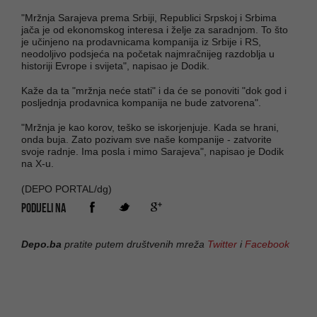
"Mržnja Sarajeva prema Srbiji, Republici Srpskoj i Srbima
jača je od ekonomskog interesa i želje za saradnjom. To što
je učinjeno na prodavnicama kompanija iz Srbije i RS,
neodoljivo podsjeća na početak najmračnijeg razdoblja u
historiji Evrope i svijeta", napisao je Dodik.
Kaže da ta "mržnja neće stati" i da će se ponoviti "dok god i
posljednja prodavnica kompanija ne bude zatvorena".
"Mržnja je kao korov, teško se iskorjenjuje. Kada se hrani,
onda buja. Zato pozivam sve naše kompanije - zatvorite
svoje radnje. Ima posla i mimo Sarajeva", napisao je Dodik
na X-u.
(DEPO PORTAL/dg)
PODIJELI NA
Depo.ba
pratite putem društvenih mreža
Twitter
i
Facebook