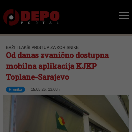
BRŽI I LAKŠI PRISTUP ZA KORISNIKE
Od danas zvanično dostupna
mobilna aplikacija KJKP
Toplane-Sarajevo
15.05.26, 13:08h
Hronika