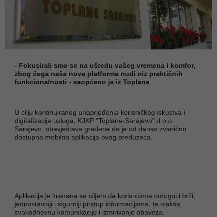
- Fokusirali smo se na uštedu vašeg vremena i komfor,
zbog čega naša nova platforma nudi niz praktičnih
funkcionalnosti - saopćeno je iz Toplana
U cilju kontinuiranog unaprjeđenja korisničkog iskustva i
digitalizacije usluga, KJKP "Toplane-Sarajevo" d.o.o.
Sarajevo, obavještava građane da je od danas zvanično
dostupna mobilna aplikacija ovog preduzeća.
Aplikacija je kreirana sa ciljem da korisnicima omogući brži,
jednostavniji i sigurniji pristup informacijama, te olakša
svakodnevnu komunikaciju i izmirivanje obaveza.