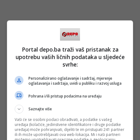
Portal depo.ba traži vaš pristanak za
upotrebu vaših ličnih podataka u sljedeće
svrhe:
Personalizirano oglašavanje i sadržaj, mjerenje
oglašavanja i sadržaja, uvidi u publiku i razvoj usluga
Pohrana i/ili pristup podacima na uređaju
Saznajte više
Vaši će se osobni podaci obrađivati, a podatke s vašeg
uređaja (kolačiće, jedinstvene identifikatore i druge podatke
uređaja) može pohranjivati, dijeliti te im pristupati 241 partner
ili ih može upotrebljavati ova web-lokacija. Mi i naši partneri
možemo upotrebljavati precizne podatke o geolociranju.