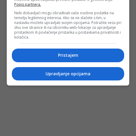
Popis partnera.
Neki dobavljači mogu obrađivati vaše osobne podatke na
temelju legitimnog interesa. Ako se ne slažete s tim, u
nastavku možete upravljati svojim opcijama. Potražite vezu pri
dnu ove stranice ili na izborniku web-lokacije za upravljanje
pristankom ili povlačenje pristanka u postavkama privatnosti i
kolačića.
Pristajem
Upravljanje opcijama