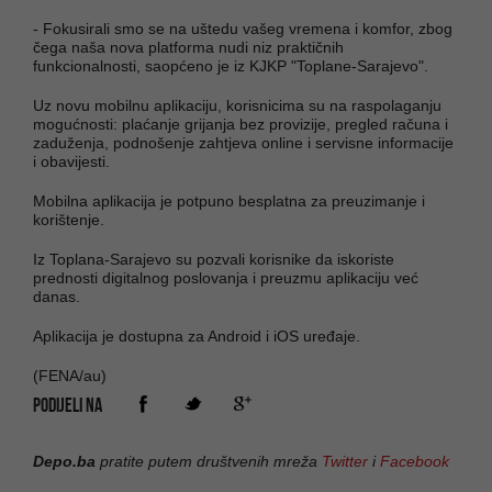
- Fokusirali smo se na uštedu vašeg vremena i komfor, zbog
čega naša nova platforma nudi niz praktičnih
funkcionalnosti, saopćeno je iz KJKP "Toplane-Sarajevo".
Uz novu mobilnu aplikaciju, korisnicima su na raspolaganju
mogućnosti: plaćanje grijanja bez provizije, pregled računa i
zaduženja, podnošenje zahtjeva online i servisne informacije
i obavijesti.
Mobilna aplikacija je potpuno besplatna za preuzimanje i
korištenje.
Iz Toplana-Sarajevo su pozvali korisnike da iskoriste
prednosti digitalnog poslovanja i preuzmu aplikaciju već
danas.
Aplikacija je dostupna za Android i iOS uređaje.
(FENA/au)
PODIJELI NA
Depo.ba
pratite putem društvenih mreža
Twitter
i
Facebook