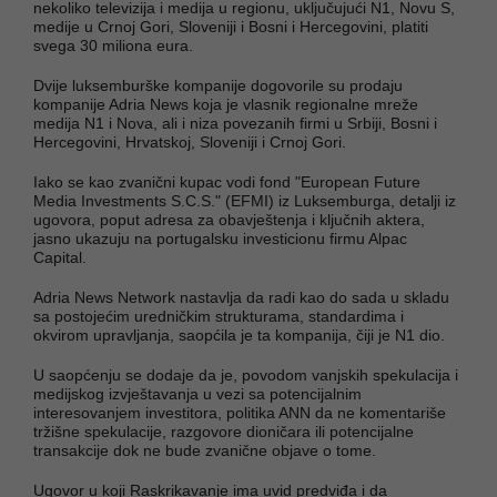
nekoliko televizija i medija u regionu, uključujući N1, Novu S,
medije u Crnoj Gori, Sloveniji i Bosni i Hercegovini, platiti
svega 30 miliona eura.
Dvije luksemburške kompanije dogovorile su prodaju
kompanije Adria News koja je vlasnik regionalne mreže
medija N1 i Nova, ali i niza povezanih firmi u Srbiji, Bosni i
Hercegovini, Hrvatskoj, Sloveniji i Crnoj Gori.
Iako se kao zvanični kupac vodi fond "European Future
Media Investments S.C.S." (EFMI) iz Luksemburga, detalji iz
ugovora, poput adresa za obavještenja i ključnih aktera,
jasno ukazuju na portugalsku investicionu firmu Alpac
Capital.
Adria News Network nastavlja da radi kao do sada u skladu
sa postojećim uredničkim strukturama, standardima i
okvirom upravljanja, saopćila je ta kompanija, čiji je N1 dio.
U saopćenju se dodaje da je, povodom vanjskih spekulacija i
medijskog izvještavanja u vezi sa potencijalnim
interesovanjem investitora, politika ANN da ne komentariše
tržišne spekulacije, razgovore dioničara ili potencijalne
transakcije dok ne bude zvanične objave o tome.
Ugovor u koji Raskrikavanje ima uvid predviđa i da