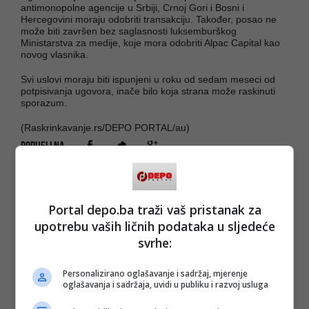
antimonopolne agencije u Srbiji, Crnoj Gori i Bosni i
Hercegovini moraju odobriti transakciju. Također, posao ne
može biti završen bez saglasnosti luksemburškog
Ministarstva za medije, koje mora odobriti Alpac Capital kao
novog vlasnika.
Svi uslovi moraju biti ispunjeni u roku od sedam meseci od
potpisivanja ugovora, inače bilo koja strana može raskinuti
sporazum.
(Raskrinkavanje.rs/DEPO PORTAL/au)
PODIJELI NA
Depo.ba
pratite putem društvenih mreža
Twitter
i
Facebook
Portal depo.ba traži vaš pristanak za
upotrebu vaših ličnih podataka u sljedeće
svrhe:
Personalizirano oglašavanje i sadržaj, mjerenje
oglašavanja i sadržaja, uvidi u publiku i razvoj usluga