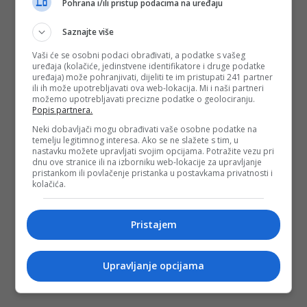
Pohrana i/ili pristup podacima na uređaju
Saznajte više
Vaši će se osobni podaci obrađivati, a podatke s vašeg
uređaja (kolačiće, jedinstvene identifikatore i druge podatke
uređaja) može pohranjivati, dijeliti te im pristupati 241 partner
ili ih može upotrebljavati ova web-lokacija. Mi i naši partneri
možemo upotrebljavati precizne podatke o geolociranju.
Popis partnera.
Neki dobavljači mogu obrađivati vaše osobne podatke na
temelju legitimnog interesa. Ako se ne slažete s tim, u
nastavku možete upravljati svojim opcijama. Potražite vezu pri
dnu ove stranice ili na izborniku web-lokacije za upravljanje
pristankom ili povlačenje pristanka u postavkama privatnosti i
kolačića.
Pristajem
Upravljanje opcijama