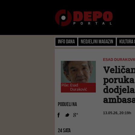
Info dana
Nedjeljni magazin
Kultura 
ESAD DURAKOVIĆ
Veliča
poruka 
Piše:
Esad
dodjel
Duraković
ambasad
PODIJELI NA
13.05.26, 20:19h
24 SATA