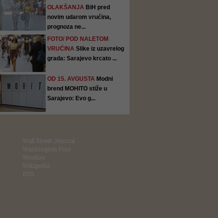
OLAKŠANJA
BiH pred
novim udarom vrućina,
prognoza ne...
FOTO/ POD NALETOM
VRUĆINA
Slike iz uzavrelog
grada: Sarajevo krcato ...
OD 15. AVGUSTA
Modni
brend MOHITO stiže u
Sarajevo: Evo g...
Wall Street Journal
Washington Post
Weather
Wikipedia
RSS