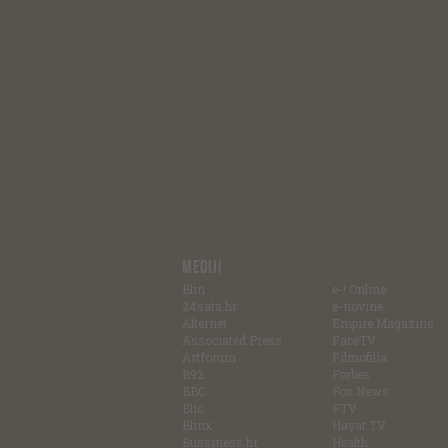
MEDIJI
Blin
e-! Online
24sata.hr
e-novine
Alternet
Empire Magazine
Associated Press
FaceTV
Artforum
Filmofilia
B92
Forbes
BBC
Fox News
Blic
FTV
Blinx
Hayat TV
Bussiness.hr
Health