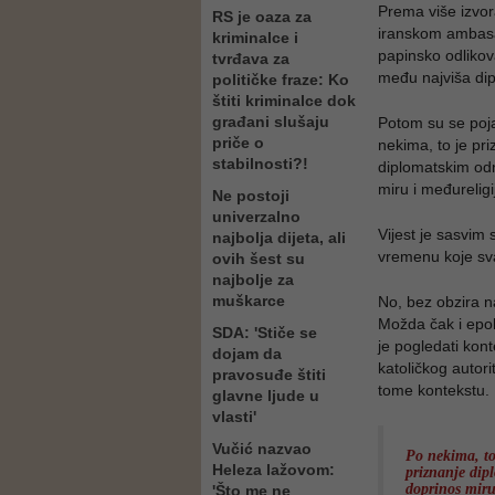
Prema više izvor
RS je oaza za
iranskom ambasa
kriminalce i
papinsko odlikov
tvrđava za
među najviša dip
političke fraze: Ko
štiti kriminalce dok
građani slušaju
Potom su se poja
priče o
nekima, to je pri
stabilnosti?!
diplomatskim odn
miru i međurelig
Ne postoji
univerzalno
Vijest je sasvim 
najbolja dijeta, ali
vremenu koje sv
ovih šest su
najbolje za
muškarce
No, bez obzira na
Možda čak i epoh
SDA: 'Stiče se
je pogledati kon
dojam da
katoličkog autori
pravosuđe štiti
tome kontekstu.
glavne ljude u
vlasti'
Vučić nazvao
Po nekima, to
Heleza lažovom:
priznanje dip
doprinos miru
'Što me ne