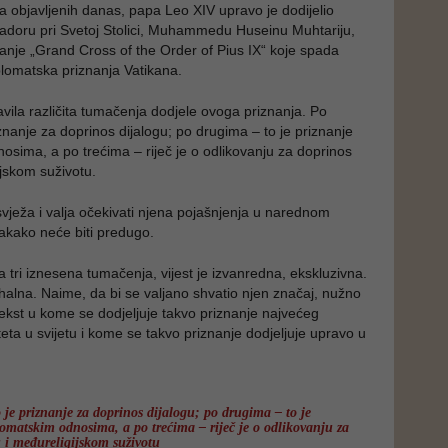
a objavljenih danas, papa Leo XIV upravo je dodijelio
doru pri Svetoj Stolici, Muhammedu Huseinu Muhtariju,
anje „Grand Cross of the Order of Pius IX“ koje spada
lomatska priznanja Vatikana.
vila različita tumačenja dodjele ovoga priznanja. Po
znanje za doprinos dijalogu; po drugima – to je priznanje
osima, a po trećima – riječ je o odlikovanju za doprinos
ijskom suživotu.
svježa i valja očekivati njena pojašnjenja u narednom
akako neće biti predugo.
 tri iznesena tumačenja, vijest je izvanredna, ekskluzivna.
alna. Naime, da bi se valjano shvatio njen značaj, nužno
tekst u kome se dodjeljuje takvo priznanje najvećeg
teta u svijetu i kome se takvo priznanje dodjeljuje upravo u
 je priznanje za doprinos dijalogu; po drugima – to je
lomatskim odnosima, a po trećima – riječ je o odlikovanju za
 i međureligijskom suživotu