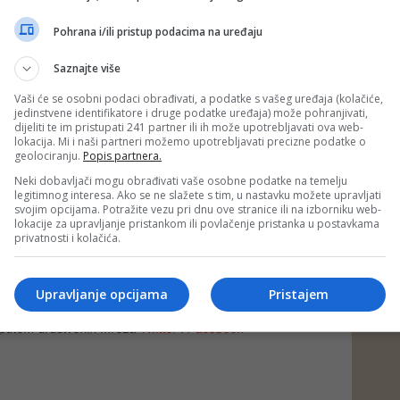
Pohrana i/ili pristup podacima na uređaju
e času duguje zahvalnost papi Leu XIV. Veliku zahvalnost
Saznajte više
Vaši će se osobni podaci obrađivati, a podatke s vašeg uređaja (kolačiće,
etu koji se već našao u grču zbog krajnje neizvjesne
jedinstvene identifikatore i druge podatke uređaja) može pohranjivati,
dijeliti te im pristupati 241 partner ili ih može upotrebljavati ova web-
svijeta, bolja poruka nije mogla doći u ovaj čas. Ona je
lokacija. Mi i naši partneri možemo upotrebljavati precizne podatke o
etičnošću, pozitivitetom da je to jedva izrecivo.
geolociranju.
Popis partnera.
Neki dobavljači mogu obrađivati vaše osobne podatke na temelju
a - nadati se u ovome dramatičnom času da će i mnoge
legitimnog interesa. Ako se ne slažete s tim, u nastavku možete upravljati
a humanistički i naročito etički dezorijentirane shvatiti ovu
svojim opcijama. Potražite vezu pri dnu ove stranice ili na izborniku web-
i u skladu s njom, da će se vratiti na pravi put.
lokacije za upravljanje pristankom ili povlačenje pristanka u postavkama
privatnosti i kolačića.
asu duguje zahvalnost papi Leu XIV. Veliku zahvalnost.
ad)
Upravljanje opcijama
Pristajem
 putem društvenih mreža
Twitter
i
Facebook