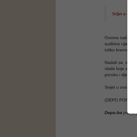
Svijet u ovom
Ovome našem svij
sudbine cijeloga 
toliko bremenita 
Nadati se, zaist
vlade koje su sad
poruku i djelovat
Svijet u ovome č
(DEPO PORTAL/
Depo.ba
pratite