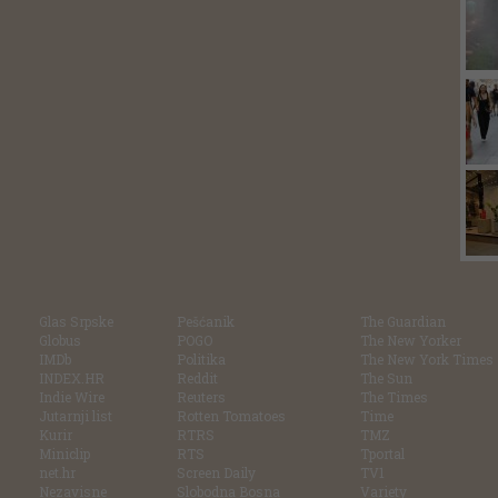
Glas Srpske
Pešćanik
The Guardian
Globus
POGO
The New Yorker
IMDb
Politika
The New York Times
INDEX.HR
Reddit
The Sun
Indie Wire
Reuters
The Times
Jutarnji list
Rotten Tomatoes
Time
Kurir
RTRS
TMZ
Miniclip
RTS
Tportal
net.hr
Screen Daily
TV1
Nezavisne
Slobodna Bosna
Variety