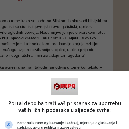
sam o tome kako se sada na Bliskom istoku vodi biblijski rat
tagonisti su cionisti, jevrejski i evengalistički, uprkos
 vrlo uglednih Jevreja. Nesumnjivo je riječ o vjerskom ratu,
e kriju njegovi kreatori. Takav rat u 21. vijeku, s ovako
šinerijom i tehnologijom, predstavlja krajnje ozbiljnu
 našega svijeta i civilizacije u cjelini, utoliko prije što
nažno i dogmatski afirmiraju „ideju armagedona“.
ka agresija na Iran također se odvija u tome kontekstu –
ajavljivanja s najviših instanci da će Iran biti vraćen u
o ta zemlja nikoga nije napala, ali predstavlja moguće
tvarenje biblijskih mitova za kojima poseže cionizam. Cijelo
 sada je ovom agresijom pretrpjelo veoma velike štete jer
ljnog poremećaja energetskog snabdijevanja u svijetu. A
 pomolu.
Portal depo.ba traži vaš pristanak za upotrebu
vaših ličnih podataka u sljedeće svrhe:
om kontekstu stiže napadnutoj, iranskoj strani/diplomatiji
, za suživot, od strane najvećeg katoličkog crkvenog
Personalizirano oglašavanje i sadržaj, mjerenje oglašavanja i
kst i poruka su odveć jasni.
sadržaja, uvidi u publiku i razvoj usluga