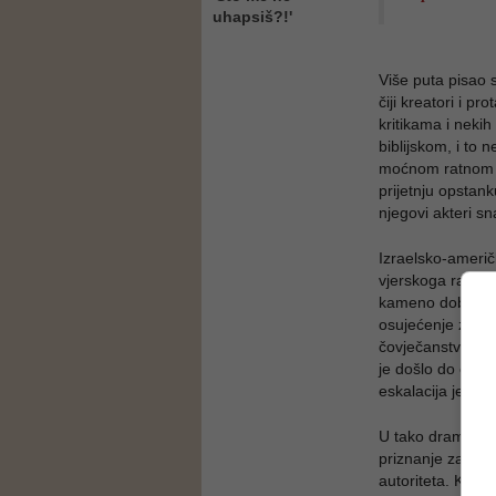
uhapsiš?!'
Više puta pisao 
čiji kreatori i pro
kritikama i nekih
biblijskom, i to n
moćnom ratnom ma
prijetnju opstanku
njegovi akteri s
Izraelsko-američ
vjerskoga rata i n
kameno doba, iak
osujećenje za os
čovječanstvo već
je došlo do ozbi
eskalacija je na
U tako dramatičn
priznanje za mir
autoriteta. Konte