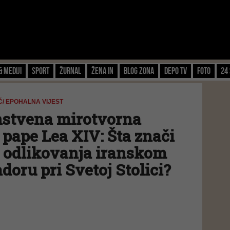
& Mediji
Sport
Žurnal
Žena IN
Blog zona
Depo TV
FOTO
24 
/ EPOHALNA VIJEST
nstvena mirotvorna
pape Lea XIV: Šta znači
a odlikovanja iranskom
oru pri Svetoj Stolici?