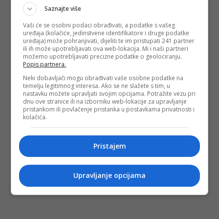
preporučuje osobama s trombozom, epilepsijom, srčanim
Saznajte više
problemima, niti onima koji uzimaju antidepresive ili
antibiotike, prodaje se kao med. 100 % Prirodan. Bez
Vaši će se osobni podaci obrađivati, a podatke s vašeg
recepta. Bez kontrole. Putem Instagrama.
uređaja (kolačiće, jedinstvene identifikatore i druge podatke
uređaja) može pohranjivati, dijeliti te im pristupati 241 partner
Nastavak teksta čitajte
ovdje
.
ili ih može upotrebljavati ova web-lokacija. Mi i naši partneri
možemo upotrebljavati precizne podatke o geolociranju.
(DEPO PORTAL/ad)
Popis partnera.
PODIJELI NA
Neki dobavljači mogu obrađivati vaše osobne podatke na
temelju legitimnog interesa. Ako se ne slažete s tim, u
nastavku možete upravljati svojim opcijama. Potražite vezu pri
Depo.ba
pratite putem društvenih mreža
Twitter
i
Facebook
dnu ove stranice ili na izborniku web-lokacije za upravljanje
pristankom ili povlačenje pristanka u postavkama privatnosti i
kolačića.
Pristajem
Upravljanje opcijama