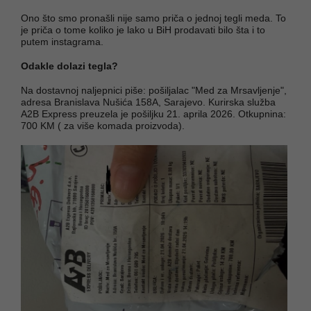
Ono što smo pronašli nije samo priča o jednoj tegli meda. To
je priča o tome koliko je lako u BiH prodavati bilo šta i to
putem instagrama.
Odakle dolazi tegla?
Na dostavnoj naljepnici piše: pošiljalac "Med za Mrsavljenje",
adresa Branislava Nušića 158A, Sarajevo. Kurirska služba
A2B Express preuzela je pošiljku 21. aprila 2026. Otkupnina:
700 KM ( za više komada proizvoda).