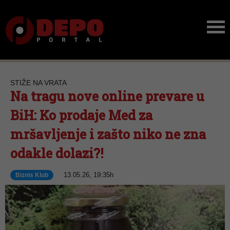
STIŽE NA VRATA
Na tragu nove online prevare u
BiH: Ko prodaje Med za
mršavljenje i zašto niko ne zna
odakle dolazi?!
13.05.26, 19:35h
Biznis Klub