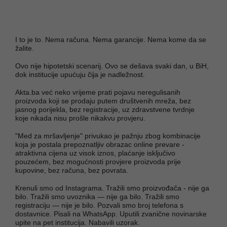
I to je to. Nema računa. Nema garancije. Nema kome da se
žalite.
Ovo nije hipotetski scenarij. Ovo se dešava svaki dan, u BiH,
dok institucije upućuju čija je nadležnost.
Akta.ba već neko vrijeme prati pojavu neregulisanih
proizvoda koji se prodaju putem društvenih mreža, bez
jasnog porijekla, bez registracije, uz zdravstvene tvrdnje
koje nikada nisu prošle nikakvu provjeru.
"Med za mršavljenje" privukao je pažnju zbog kombinacije
koja je postala prepoznatljiv obrazac online prevare -
atraktivna cijena uz visok iznos, plaćanje isključivo
pouzećem, bez mogućnosti provjere proizvoda prije
kupovine, bez računa, bez povrata.
Krenuli smo od Instagrama. Tražili smo proizvođača - nije ga
bilo. Tražili smo uvoznika — nije ga bilo. Tražili smo
registraciju — nije je bilo. Pozvali smo broj telefona s
dostavnice. Pisali na WhatsApp. Uputili zvanične novinarske
upite na pet institucija. Nabavili uzorak.