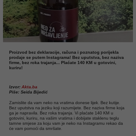
Proizvod bez deklaracije, računa i poznatog porijekla
prodaje se putem Instagrama! Bez uputstva, bez naziva
firme, bez roka trajanja... Plaćate 140 KM u gotovini,
kuriru!
Izvor:
Akta.ba
Piše: Seida Bijedić
Zamislite da vam neko na vratima donese lijek. Bez kutije.
Bez uputstva na jeziku koji razumijete. Bez naziva firme koja
ga je napravila. Bez roka trajanja. Vi plaćate 140 KM u
gotovini, kuriru, na vašim vratima i dobijate staklenu teglu
tamne smjese za koju vam je neko na Instagramu rekao da
će vam pomoći da smršate.