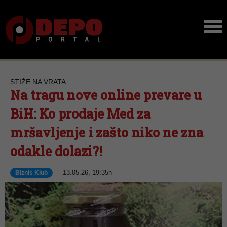
STIŽE NA VRATA
Na tragu nove online prevare u
BiH: Ko prodaje Med za
mršavljenje i zašto niko ne zna
odakle dolazi?!
13.05.26, 19:35h
Biznis Klub