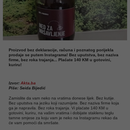
Proizvod bez deklaracije, računa i poznatog porijekla
prodaje se putem Instagrama! Bez uputstva, bez naziva
firme, bez roka trajanja... Plaćate 140 KM u gotovini,
kuriru!
Izvor:
Akta.ba
Piše: Seida Bijedić
Zamislite da vam neko na vratima donese lijek. Bez kutije.
Bez uputstva na jeziku koji razumijete. Bez naziva firme koja
ga je napravila. Bez roka trajanja. Vi plaćate 140 KM u
gotovini, kuriru, na vašim vratima i dobijate staklenu teglu
tamne smjese za koju vam je neko na Instagramu rekao da
će vam pomoći da smršate.