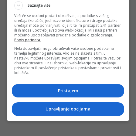
preporučuje osobama s trombozom, epilepsijom, srčanim
Saznajte više
problemima, niti onima koji uzimaju antidepresive ili
antibiotike, prodaje se kao med. 100 % Prirodan. Bez
Vaši će se osobni podaci obrađivati, a podatke s vašeg
recepta. Bez kontrole. Putem Instagrama.
uređaja (kolačiće, jedinstvene identifikatore i druge podatke
uređaja) može pohranjivati, dijeliti te im pristupati 241 partner
Nastavak teksta čitajte
ovdje
.
ili ih može upotrebljavati ova web-lokacija. Mi i naši partneri
možemo upotrebljavati precizne podatke o geolociranju.
(DEPO PORTAL/ad)
Popis partnera.
PODIJELI NA
Neki dobavljači mogu obrađivati vaše osobne podatke na
temelju legitimnog interesa. Ako se ne slažete s tim, u
nastavku možete upravljati svojim opcijama. Potražite vezu pri
Depo.ba
pratite putem društvenih mreža
Twitter
i
Facebook
dnu ove stranice ili na izborniku web-lokacije za upravljanje
pristankom ili povlačenje pristanka u postavkama privatnosti i
kolačića.
Pristajem
Upravljanje opcijama