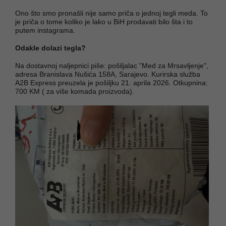
Ono što smo pronašli nije samo priča o jednoj tegli meda. To
je priča o tome koliko je lako u BiH prodavati bilo šta i to
putem instagrama.
Odakle dolazi tegla?
Na dostavnoj naljepnici piše: pošiljalac "Med za Mrsavljenje",
adresa Branislava Nušića 158A, Sarajevo. Kurirska služba
A2B Express preuzela je pošiljku 21. aprila 2026. Otkupnina:
700 KM ( za više komada proizvoda).