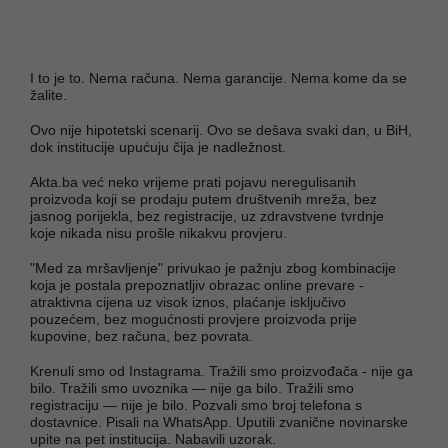
I to je to. Nema računa. Nema garancije. Nema kome da se
žalite.
Ovo nije hipotetski scenarij. Ovo se dešava svaki dan, u BiH,
dok institucije upućuju čija je nadležnost.
Akta.ba već neko vrijeme prati pojavu neregulisanih
proizvoda koji se prodaju putem društvenih mreža, bez
jasnog porijekla, bez registracije, uz zdravstvene tvrdnje
koje nikada nisu prošle nikakvu provjeru.
"Med za mršavljenje" privukao je pažnju zbog kombinacije
koja je postala prepoznatljiv obrazac online prevare -
atraktivna cijena uz visok iznos, plaćanje isključivo
pouzećem, bez mogućnosti provjere proizvoda prije
kupovine, bez računa, bez povrata.
Krenuli smo od Instagrama. Tražili smo proizvođača - nije ga
bilo. Tražili smo uvoznika — nije ga bilo. Tražili smo
registraciju — nije je bilo. Pozvali smo broj telefona s
dostavnice. Pisali na WhatsApp. Uputili zvanične novinarske
upite na pet institucija. Nabavili uzorak.