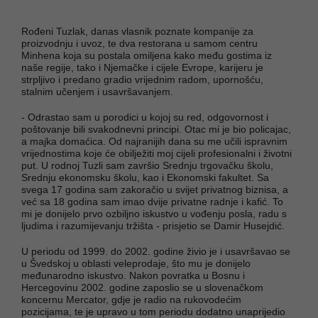
Rođeni Tuzlak, danas vlasnik poznate kompanije za
proizvodnju i uvoz, te dva restorana u samom centru
Minhena koja su postala omiljena kako među gostima iz
naše regije, tako i Njemačke i cijele Evrope, karijeru je
strpljivo i predano gradio vrijednim radom, upornošću,
stalnim učenjem i usavršavanjem.
- Odrastao sam u porodici u kojoj su red, odgovornost i
poštovanje bili svakodnevni principi. Otac mi je bio policajac,
a majka domaćica. Od najranijih dana su me učili ispravnim
vrijednostima koje će obilježiti moj cijeli profesionalni i životni
put. U rodnoj Tuzli sam završio Srednju trgovačku školu,
Srednju ekonomsku školu, kao i Ekonomski fakultet. Sa
svega 17 godina sam zakoračio u svijet privatnog biznisa, a
već sa 18 godina sam imao dvije privatne radnje i kafić. To
mi je donijelo prvo ozbiljno iskustvo u vođenju posla, radu s
ljudima i razumijevanju tržišta - prisjetio se Damir Husejdić.
U periodu od 1999. do 2002. godine živio je i usavršavao se
u Švedskoj u oblasti veleprodaje, što mu je donijelo
međunarodno iskustvo. Nakon povratka u Bosnu i
Hercegovinu 2002. godine zaposlio se u slovenačkom
koncernu Mercator, gdje je radio na rukovodećim
pozicijama, te je upravo u tom periodu dodatno unaprijedio