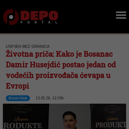
USPJEH BEZ GRANICA
Životna priča: Kako je Bosanac
Damir Husejdić postao jedan od
vodećih proizvođača ćevapa u
Evropi
13.05.26, 12:03h
Biznis Klub