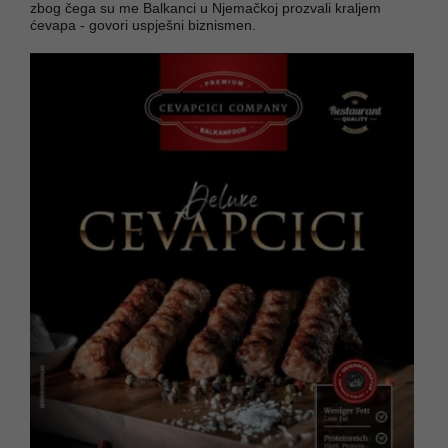
zbog čega su me Balkanci u Njemačkoj prozvali kraljem
ćevapa - govori uspješni biznismen.