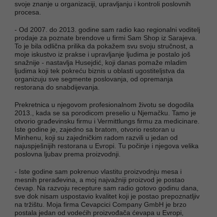
svoje znanje u organizaciji, upravljanju i kontroli poslovnih
procesa.
- Od 2007. do 2013. godine sam radio kao regionalni voditelj
prodaje za poznate brendove u firmi Sam Shop iz Sarajeva.
To je bila odlična prilika da pokažem svu svoju stručnost, a
moje iskustvo iz prakse i upravljanje ljudima je postalo još
snažnije - nastavlja Husejdić, koji danas pomaže mladim
ljudima koji tek pokreću biznis u oblasti ugostiteljstva da
organizuju sve segmente poslovanja, od opremanja
restorana do snabdijevanja.
Prekretnica u njegovom profesionalnom životu se dogodila
2013., kada se sa porodicom preselio u Njemačku. Tamo je
otvorio građevinsku firmu i Vermittlungs firmu za medicinare.
Iste godine je, zajedno sa bratom, otvorio restoran u
Minhenu, koji su zajedničkim radom razvili u jedan od
najuspješnijih restorana u Evropi. Tu počinje i njegova velika
poslovna ljubav prema proizvodnji.
- Iste godine sam pokrenuo vlastitu proizvodnju mesa i
mesnih prerađevina, a moj najvažniji proizvod je postao
ćevap. Na razvoju recepture sam radio gotovo godinu dana,
sve dok nisam uspostavio kvalitet koji je postao prepoznatljiv
na tržištu. Moja firma Cevapcici Company GmbH je brzo
postala jedan od vodećih proizvođača ćevapa u Evropi,