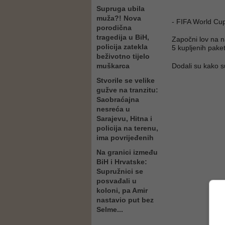
Supruga ubila
muža?! Nova
- FIFA World Cup
porodična
tragedija u BiH,
Započni lov na naj
policija zatekla
5 kupljenih paket
beživotno tijelo
muškarca
Dodali su kako s
Stvorile se velike
gužve na tranzitu:
Saobraćajna
nesreća u
Sarajevu, Hitna i
policija na terenu,
ima povrijeđenih
Na granici između
BiH i Hrvatske:
Supružnici se
posvađali u
koloni, pa Amir
nastavio put bez
Selme...