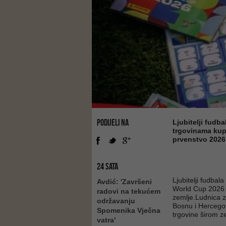
PODIJELI NA
Ljubitelji fud
trgovinama kupo
prvenstvo 2026
24 SATA
Ljubitelji fudbal
Avdić: 'Završeni
World Cup 2026 s
radovi na tekućem
zemlje.Ludnica z
održavanju
Bosnu i Hercegovi
Spomenika Vječna
trgovine širom z
vatra'