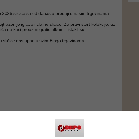
 2026 sličice su od danas u prodaji u našim trgovinama
traženije igrače i zlatne sličice. Za pravi start kolekcije, uz
ića na kasi preuzmi gratis album - istakli su.
u sličice dostupne u svim Bingo trgovinama.