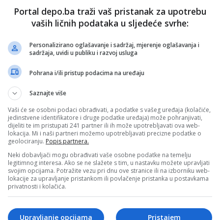
Portal depo.ba traži vaš pristanak za upotrebu
vaših ličnih podataka u sljedeće svrhe:
Personalizirano oglašavanje i sadržaj, mjerenje oglašavanja i
sadržaja, uvidi u publiku i razvoj usluga
Pohrana i/ili pristup podacima na uređaju
Saznajte više
Vaši će se osobni podaci obrađivati, a podatke s vašeg uređaja (kolačiće,
jedinstvene identifikatore i druge podatke uređaja) može pohranjivati,
dijeliti te im pristupati 241 partner ili ih može upotrebljavati ova web-
lokacija. Mi i naši partneri možemo upotrebljavati precizne podatke o
geolociranju.
Popis partnera.
Neki dobavljači mogu obrađivati vaše osobne podatke na temelju
legitimnog interesa. Ako se ne slažete s tim, u nastavku možete upravljati
svojim opcijama. Potražite vezu pri dnu ove stranice ili na izborniku web-
lokacije za upravljanje pristankom ili povlačenje pristanka u postavkama
privatnosti i kolačića.
af)
Upravljanje opcijama
Pristajem