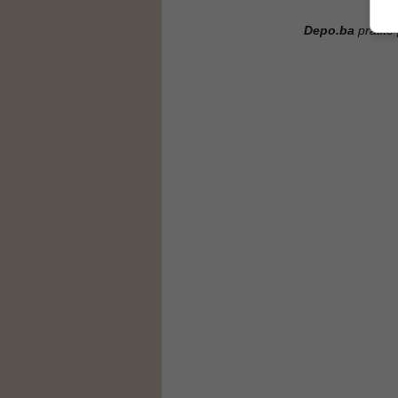
Depo.ba
pratite