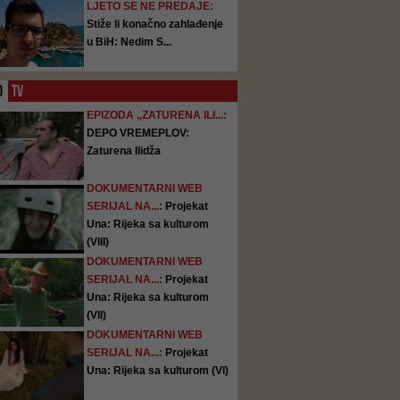
LJETO SE NE PREDAJE:
Stiže li konačno zahlađenje
u BiH: Nedim S...
O
TV
EPIZODA „ZATURENA ILI...:
DEPO VREMEPLOV:
Zaturena Ilidža
DOKUMENTARNI WEB
SERIJAL NA...:
Projekat
Una: Rijeka sa kulturom
(VIII)
DOKUMENTARNI WEB
SERIJAL NA...:
Projekat
Una: Rijeka sa kulturom
(VII)
DOKUMENTARNI WEB
SERIJAL NA...:
Projekat
Una: Rijeka sa kulturom (VI)