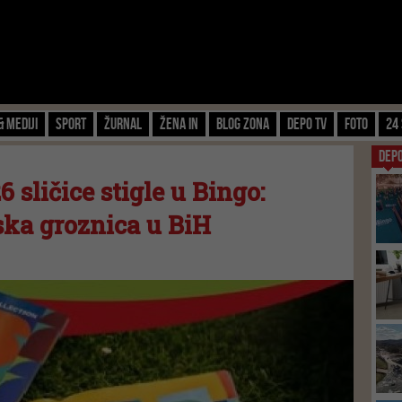
& Mediji
Sport
Žurnal
Žena IN
Blog zona
Depo TV
FOTO
24 
DEP
 sličice stigle u Bingo:
ska groznica u BiH