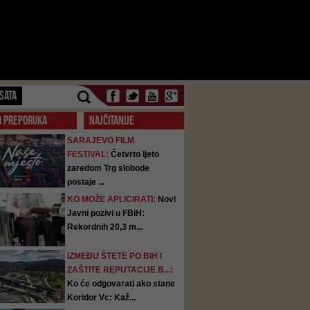
SATA
O PREPORUKA
NAJČITANIJE
SARAJEVO FILM
FESTIVAL:
Četvrto ljeto
zaredom Trg slobode
postaje ...
KO MOŽE APLICIRATI:
Novi
Javni pozivi u FBiH:
Rekordnih 20,3 m...
IZMEĐU ŠTETE PO BIH I
ZAŠTITE REPUTACIJE B...:
Ko će odgovarati ako stane
Koridor Vc: Kaž...