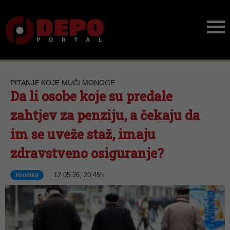
PITANJE KOJE MUČI MONOGE
Da li osobe koje su predale
zahtjev za penziju, a čekaju da
im se uveže staž, imaju
zdravstveno osiguranje?
12.05.26, 20:45h
Hronika