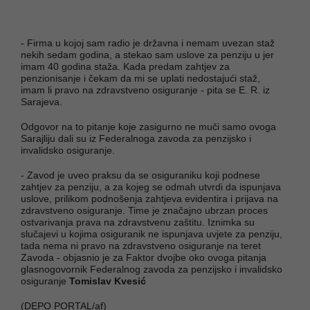
- Firma u kojoj sam radio je državna i nemam uvezan staž
nekih sedam godina, a stekao sam uslove za penziju u jer
imam 40 godina staža. Kada predam zahtjev za
penzionisanje i čekam da mi se uplati nedostajući staž,
imam li pravo na zdravstveno osiguranje - pita se E. R. iz
Sarajeva.
Odgovor na to pitanje koje zasigurno ne muči samo ovoga
Sarajliju dali su iz Federalnoga zavoda za penzijsko i
invalidsko osiguranje.
- Zavod je uveo praksu da se osiguraniku koji podnese
zahtjev za penziju, a za kojeg se odmah utvrdi da ispunjava
uslove, prilikom podnošenja zahtjeva evidentira i prijava na
zdravstveno osiguranje. Time je značajno ubrzan proces
ostvarivanja prava na zdravstvenu zaštitu. Iznimka su
slučajevi u kojima osiguranik ne ispunjava uvjete za penziju,
tada nema ni pravo na zdravstveno osiguranje na teret
Zavoda - objasnio je za Faktor dvojbe oko ovoga pitanja
glasnogovornik Federalnog zavoda za penzijsko i invalidsko
osiguranje
Tomislav Kvesić
(DEPO PORTAL/af)