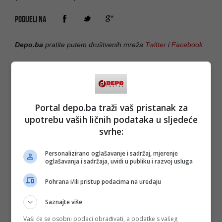
PODIJELI NA
Depo.ba
pratite putem društvenih mreža
Twitter
i
Facebook
Portal depo.ba traži vaš pristanak za
upotrebu vaših ličnih podataka u sljedeće
svrhe:
Personalizirano oglašavanje i sadržaj, mjerenje
oglašavanja i sadržaja, uvidi u publiku i razvoj usluga
Pohrana i/ili pristup podacima na uređaju
Saznajte više
Vaši će se osobni podaci obrađivati, a podatke s vašeg