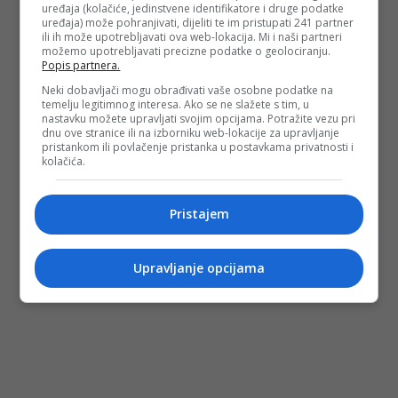
uređaja (kolačiće, jedinstvene identifikatore i druge podatke
uređaja) može pohranjivati, dijeliti te im pristupati 241 partner
ili ih može upotrebljavati ova web-lokacija. Mi i naši partneri
možemo upotrebljavati precizne podatke o geolociranju.
Popis partnera.
Neki dobavljači mogu obrađivati vaše osobne podatke na
temelju legitimnog interesa. Ako se ne slažete s tim, u
nastavku možete upravljati svojim opcijama. Potražite vezu pri
dnu ove stranice ili na izborniku web-lokacije za upravljanje
pristankom ili povlačenje pristanka u postavkama privatnosti i
kolačića.
Pristajem
Upravljanje opcijama