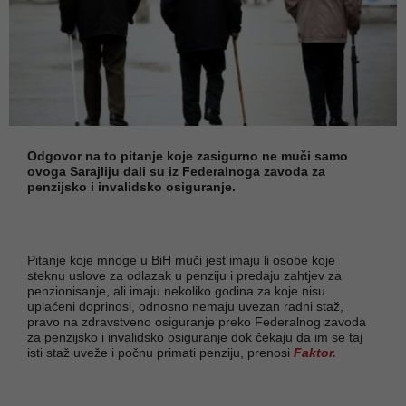
Odgovor na to pitanje koje zasigurno ne muči samo
ovoga Sarajliju dali su iz Federalnoga zavoda za
penzijsko i invalidsko osiguranje.
Pitanje koje mnoge u BiH muči jest imaju li osobe koje
steknu uslove za odlazak u penziju i predaju zahtjev za
penzionisanje, ali imaju nekoliko godina za koje nisu
uplaćeni doprinosi, odnosno nemaju uvezan radni staž,
pravo na zdravstveno osiguranje preko Federalnog zavoda
za penzijsko i invalidsko osiguranje dok čekaju da im se taj
isti staž uveže i počnu primati penziju, prenosi
Faktor.