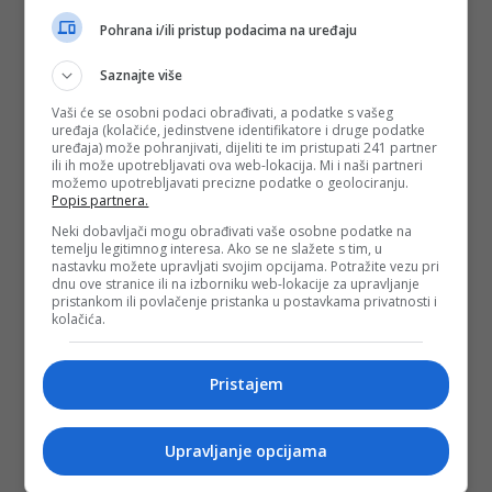
Pohrana i/ili pristup podacima na uređaju
Saznajte više
Vaši će se osobni podaci obrađivati, a podatke s vašeg
uređaja (kolačiće, jedinstvene identifikatore i druge podatke
uređaja) može pohranjivati, dijeliti te im pristupati 241 partner
ili ih može upotrebljavati ova web-lokacija. Mi i naši partneri
možemo upotrebljavati precizne podatke o geolociranju.
Popis partnera.
Neki dobavljači mogu obrađivati vaše osobne podatke na
temelju legitimnog interesa. Ako se ne slažete s tim, u
nastavku možete upravljati svojim opcijama. Potražite vezu pri
dnu ove stranice ili na izborniku web-lokacije za upravljanje
pristankom ili povlačenje pristanka u postavkama privatnosti i
kolačića.
Pristajem
Upravljanje opcijama