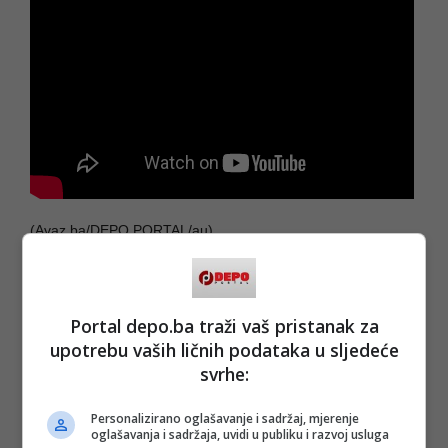
(Avaz.ba/DEPO PORTAL/au)
PODIJELI NA
Depo.ba
pratite putem društvenih mreža
Twitter
i
Facebook
Portal depo.ba traži vaš pristanak za
upotrebu vaših ličnih podataka u sljedeće
svrhe:
Personalizirano oglašavanje i sadržaj, mjerenje
oglašavanja i sadržaja, uvidi u publiku i razvoj usluga