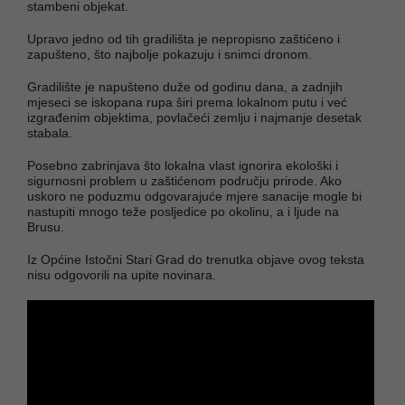
stambeni objekat.
Upravo jedno od tih gradilišta je nepropisno zaštićeno i
zapušteno, što najbolje pokazuju i snimci dronom.
Gradilište je napušteno duže od godinu dana, a zadnjih
mjeseci se iskopana rupa širi prema lokalnom putu i već
izgrađenim objektima, povlačeći zemlju i najmanje desetak
stabala.
Posebno zabrinjava što lokalna vlast ignorira ekološki i
sigurnosni problem u zaštićenom području prirode. Ako
uskoro ne poduzmu odgovarajuće mjere sanacije mogle bi
nastupiti mnogo teže posljedice po okolinu, a i ljude na
Brusu.
Iz Općine Istočni Stari Grad do trenutka objave ovog teksta
nisu odgovorili na upite novinara.