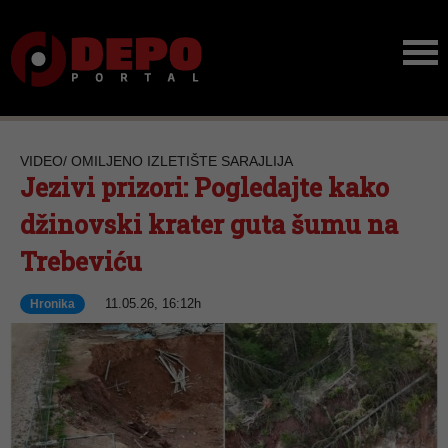
VIDEO/ OMILJENO IZLETIŠTE SARAJLIJA
Jezivi prizori: Pogledajte kako
džinovski krater guta šumu na
Trebeviću
11.05.26, 16:12h
Hronika