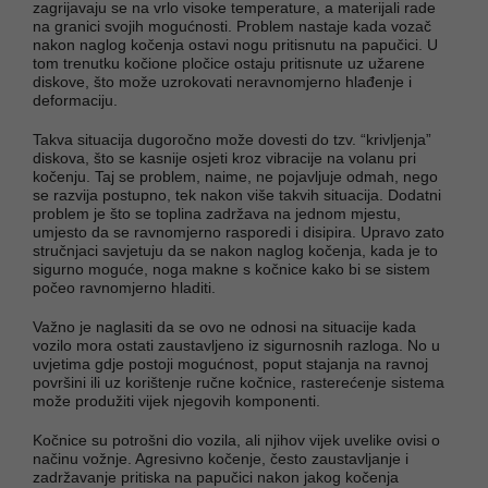
zagrijavaju se na vrlo visoke temperature, a materijali rade
na granici svojih mogućnosti. Problem nastaje kada vozač
nakon naglog kočenja ostavi nogu pritisnutu na papučici. U
tom trenutku kočione pločice ostaju pritisnute uz užarene
diskove, što može uzrokovati neravnomjerno hlađenje i
deformaciju.
Takva situacija dugoročno može dovesti do tzv. “krivljenja”
diskova, što se kasnije osjeti kroz vibracije na volanu pri
kočenju. Taj se problem, naime, ne pojavljuje odmah, nego
se razvija postupno, tek nakon više takvih situacija. Dodatni
problem je što se toplina zadržava na jednom mjestu,
umjesto da se ravnomjerno rasporedi i disipira. Upravo zato
stručnjaci savjetuju da se nakon naglog kočenja, kada je to
sigurno moguće, noga makne s kočnice kako bi se sistem
počeo ravnomjerno hladiti.
Važno je naglasiti da se ovo ne odnosi na situacije kada
vozilo mora ostati zaustavljeno iz sigurnosnih razloga. No u
uvjetima gdje postoji mogućnost, poput stajanja na ravnoj
površini ili uz korištenje ručne kočnice, rasterećenje sistema
može produžiti vijek njegovih komponenti.
Kočnice su potrošni dio vozila, ali njihov vijek uvelike ovisi o
načinu vožnje. Agresivno kočenje, često zaustavljanje i
zadržavanje pritiska na papučici nakon jakog kočenja