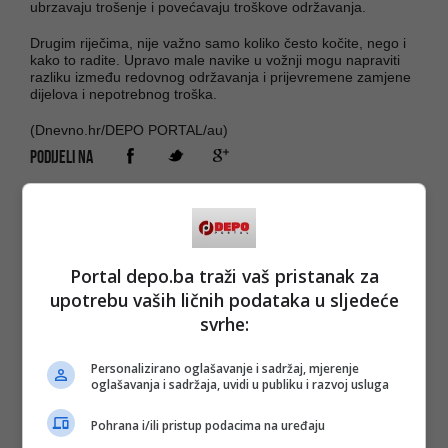
ubrzavaju trošenje i povećavaju troškove održavanja.
Drugim riječima, nije važno samo koliko često kočite, nego i
kako to radite. Upravo male navike u vožnji mogu napraviti
razliku između redovnog održavanja i prijevremene zamjene
dijelova i nepotrebnog troška.
(Dnevno.hr/DEPO PORTAL/au)
PODIJELI NA
Depo.ba
pratite putem društvenih mreža
Twitter
i
Facebook
Portal depo.ba traži vaš pristanak za
upotrebu vaših ličnih podataka u sljedeće
svrhe:
Personalizirano oglašavanje i sadržaj, mjerenje
oglašavanja i sadržaja, uvidi u publiku i razvoj usluga
Pohrana i/ili pristup podacima na uređaju