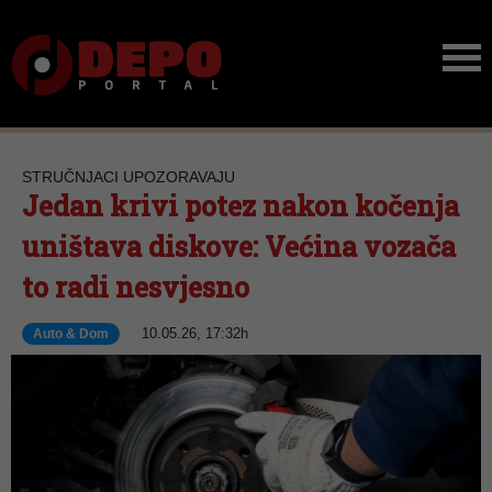
STRUČNJACI UPOZORAVAJU
Jedan krivi potez nakon kočenja
uništava diskove: Većina vozača
to radi nesvjesno
10.05.26, 17:32h
Auto & Dom