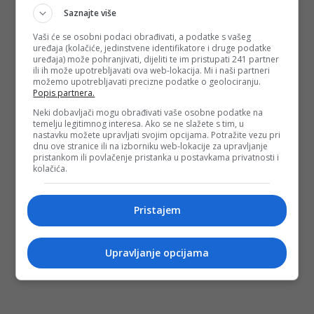
Saznajte više
Vaši će se osobni podaci obrađivati, a podatke s vašeg
uređaja (kolačiće, jedinstvene identifikatore i druge podatke
uređaja) može pohranjivati, dijeliti te im pristupati 241 partner
ili ih može upotrebljavati ova web-lokacija. Mi i naši partneri
možemo upotrebljavati precizne podatke o geolociranju.
Popis partnera.
Neki dobavljači mogu obrađivati vaše osobne podatke na
temelju legitimnog interesa. Ako se ne slažete s tim, u
nastavku možete upravljati svojim opcijama. Potražite vezu pri
dnu ove stranice ili na izborniku web-lokacije za upravljanje
pristankom ili povlačenje pristanka u postavkama privatnosti i
kolačića.
Pristajem
Upravljanje opcijama