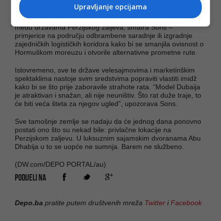
I Dubai može “puknuti”
Upravljanje opcijama
Unatoč svim napetostima, morat će se nastaviti saradnja
među državama Perzijskog zaljeva, smatra Sons –
primjerice na području odbrambene saradnje ili izgradnje
zajedničkih logističkih koridora kako bi se smanjila ovisnost o
Hormuškom moreuzu i otvorile alternativne prometne rute.
Istovremeno, sve te države velesajmovima i marketinškim
spektaklima nastoje svim sredstvima popraviti vlastiti imidž
kako bi se što prije zaboravile strahote rata. “Model Dubaija
je atraktivan i snažan, ali nije neuništiv. Što rat duže traje, to
će biti veća šteta za njegov ugled”, upozorava Sons.
Sve tamošnje zemlje se nadaju da će jednog dana ponovno
postati ono što su nekad bile: privlačne lokacije na
Perzijskom zaljevu. U luksuznim sajamskim dvoranama Abu
Dhabija u to se uopće ne sumnja. Barem ne službeno.
(DW.com/DEPO PORTAL/au)
PODIJELI NA
Depo.ba
pratite putem društvenih mreža
Twitter
i
Facebook