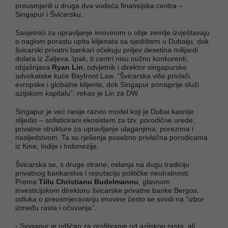
preusmjerili u druga dva vodeća finansijska centra –
Singapur i Švicarsku.
Savjetnici za upravljanje imovinom u obje zemlje izvještavaju
o naglom porastu upita klijenata sa sjedištem u Dubaiju, dok
švicarski privatni bankari očekuju priljev desetina milijardi
dolara iz Zaljeva. Ipak, ti centri nisu nužno konkurenti,
objašnjava
Ryan Lin
, odvjetnik i direktor singapurske
advokatske kuće Bayfront Law. “Švicarska više privlači
evropske i globalne klijente, dok Singapur ponajprije služi
azijskom kapitalu”, rekao je Lin za DW.
Singapur je već ranije razvio model koji je Dubai kasnije
slijedio – sofisticirani ekosistem za tzv. porodične urede,
privatne strukture za upravljanje ulaganjima, porezima i
nasljedstvom. Ta su rješenja posebno privlačna porodicama
iz Kine, Indije i Indonezije.
Švicarska se, s druge strane, oslanja na dugu tradiciju
privatnog bankarstva i reputaciju političke neutralnosti.
Prema
Tillu Christianu Budelmannu
, glavnom
investicijskom direktoru švicarske privatne banke Bergos,
odluka o preusmjeravanju imovine često se svodi na “izbor
između rasta i očuvanja”.
- Singapur je odličan za profitiranje od azijskog rasta, ali