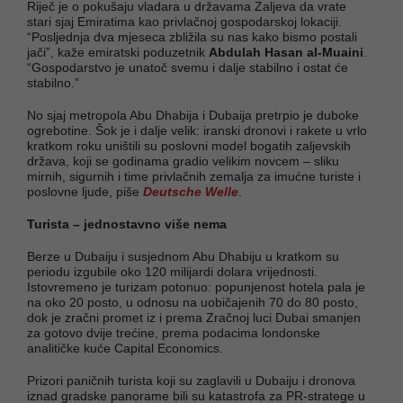
Riječ je o pokušaju vladara u državama Zaljeva da vrate
stari sjaj Emiratima kao privlačnoj gospodarskoj lokaciji.
“Posljednja dva mjeseca zbližila su nas kako bismo postali
jači”, kaže emiratski poduzetnik
Abdulah Hasan al‐Muaini
.
“Gospodarstvo je unatoč svemu i dalje stabilno i ostat će
stabilno.”
No sjaj metropola Abu Dhabija i Dubaija pretrpio je duboke
ogrebotine. Šok je i dalje velik: iranski dronovi i rakete u vrlo
kratkom roku uništili su poslovni model bogatih zaljevskih
država, koji se godinama gradio velikim novcem – sliku
mirnih, sigurnih i time privlačnih zemalja za imućne turiste i
poslovne ljude, piše
Deutsche Welle
.
Turista – jednostavno više nema
Berze u Dubaiju i susjednom Abu Dhabiju u kratkom su
periodu izgubile oko 120 milijardi dolara vrijednosti.
Istovremeno je turizam potonuo: popunjenost hotela pala je
na oko 20 posto, u odnosu na uobičajenih 70 do 80 posto,
dok je zračni promet iz i prema Zračnoj luci Dubai smanjen
za gotovo dvije trećine, prema podacima londonske
analitičke kuće Capital Economics.
Prizori paničnih turista koji su zaglavili u Dubaiju i dronova
iznad gradske panorame bili su katastrofa za PR‐stratege u