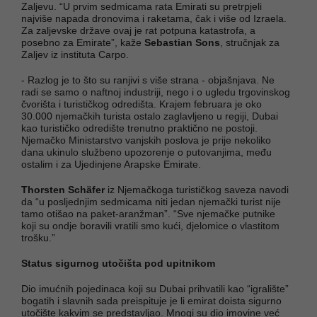
Zaljevu. “U prvim sedmicama rata Emirati su pretrpjeli
najviše napada dronovima i raketama, čak i više od Izraela.
Za zaljevske države ovaj je rat potpuna katastrofa, a
posebno za Emirate”, kaže
Sebastian Sons
, stručnjak za
Zaljev iz instituta Carpo.
- Razlog je to što su ranjivi s više strana - objašnjava. Ne
radi se samo o naftnoj industriji, nego i o ugledu trgovinskog
čvorišta i turističkog odredišta. Krajem februara je oko
30.000 njemačkih turista ostalo zaglavljeno u regiji, Dubai
kao turističko odredište trenutno praktično ne postoji.
Njemačko Ministarstvo vanjskih poslova je prije nekoliko
dana ukinulo službeno upozorenje o putovanjima, među
ostalim i za Ujedinjene Arapske Emirate.
Thorsten Schäfer
iz Njemačkoga turističkog saveza navodi
da “u posljednjim sedmicama niti jedan njemački turist nije
tamo otišao na paket-aranžman”. “Sve njemačke putnike
koji su ondje boravili vratili smo kući, djelomice o vlastitom
trošku.”
Status sigurnog utočišta pod upitnikom
Dio imućnih pojedinaca koji su Dubai prihvatili kao “igralište”
bogatih i slavnih sada preispituje je li emirat doista sigurno
utočište kakvim se predstavljao. Mnogi su dio imovine već