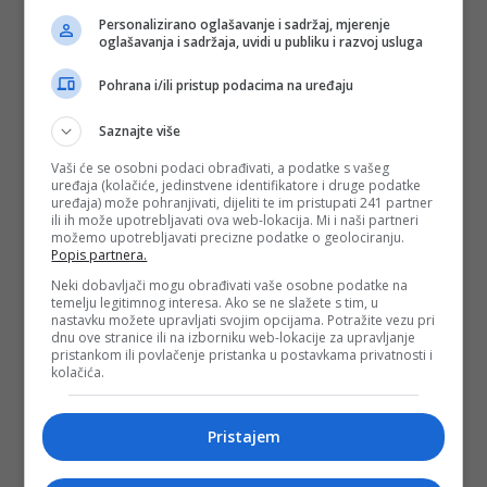
razinu.” Dodaje i kako će UAE proširiti vlastitu vojnu
Personalizirano oglašavanje i sadržaj, mjerenje
industriju.
oglašavanja i sadržaja, uvidi u publiku i razvoj usluga
Hoće li Emirati ući u rat?
Pohrana i/ili pristup podacima na uređaju
No znači li “podizanje na višu razinu” i aktivnije uključivanje
Saznajte više
Emirata u rat protiv Irana? Sons objašnjava: “Emirati
nedvojbeno imaju učinkovito ratno vazduhoplovstvo i u
Vaši će se osobni podaci obrađivati, a podatke s vašeg
prošlosti su dokazali da znaju voditi ratne operacije, za
uređaja (kolačiće, jedinstvene identifikatore i druge podatke
razliku od nekih drugih zaljevskih država.” Istovremeno su
uređaja) može pohranjivati, dijeliti te im pristupati 241 partner
svjesni da moraju balansirati između pritiska i diplomacije:
ili ih može upotrebljavati ova web-lokacija. Mi i naši partneri
Iran je “susjed kojeg se ne može jednostavno ignorisati,
možemo upotrebljavati precizne podatke o geolociranju.
kojeg se ne može jednostavno bombardirati i s kojim se, na
Popis partnera.
ovaj ili onaj način, mora živjeti”.
Neki dobavljači mogu obrađivati vaše osobne podatke na
To što su upravo Emirati bili izloženi tako snažnom iranskom
temelju legitimnog interesa. Ako se ne slažete s tim, u
napadu ima više razloga: nisu samo geografski posebno
nastavku možete upravljati svojim opcijama. Potražite vezu pri
dnu ove stranice ili na izborniku web-lokacije za upravljanje
blizu Iranu, nego su potpisali i
Abrahamove
sporazume,
pristankom ili povlačenje pristanka u postavkama privatnosti i
normalizirali odnose s Izraelom i bliski su saveznici SAD‐a.
kolačića.
Time su Iranu posebno trn u oku.
Reakcija zaljevskih država na iranske napade zasad se
svodi na oštre riječi. Vojno se nijedna od njih direktno nije
Pristajem
uključila u sukob.