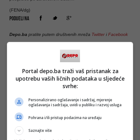
(FENA/dg)
PODIJELI NA
Depo.ba
pratite putem društvenih mreža
Twitter
i
Facebook
Portal depo.ba traži vaš pristanak za
upotrebu vaših ličnih podataka u sljedeće
svrhe:
Personalizirano oglašavanje i sadržaj, mjerenje
oglašavanja i sadržaja, uvidi u publiku i razvoj usluga
Pohrana i/ili pristup podacima na uređaju
Saznajte više