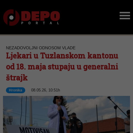
NEZADOVOLJNI ODNOSOM VLADE
Ljekari u Tuzlanskom kantonu
od 18. maja stupaju u generalni
štrajk
08.05.26, 10:51h
Hronika