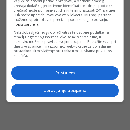
Vaši će se osobni podaci obrađivati, a podatke s vašeg
uređaja (kolačiće, jedinstvene identifikatore i druge podatke
uređaja) može pohranjivati, dijeliti te im pristupati 241 partner
ili ih može upotrebljavati ova web-lokacija. Mi i naši partneri
možemo upotrebljavati precizne podatke o geolociranju.
Popis partnera.
Neki dobavljači mogu obrađivati vaše osobne podatke na
temelju legitimnog interesa. Ako se ne slažete s tim, u
nastavku možete upravljati svojim opcijama. Potražite vezu pri
dnu ove stranice ili na izborniku web-lokacije za upravljanje
pristankom ili povlačenje pristanka u postavkama privatnosti i
kolačića.
Pristajem
Upravljanje opcijama