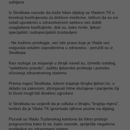
zahtjeva.
Iz Sindikata navode da traže hitan dijalog sa Vladom TK o
korekciji koeficijenata za doktore medicine, ističući da su svi
ostali uposlenici u zdravstvenom sektoru već dobili
usaglašene koeficijente, dok su, kako tvrde, ljekari
specijalisti i subspecijalisti izostavljeni.
- Ne tražimo privilegije, već isto pravo koje je Vlada već
osigurala ostalim zaposlenima u zdravstvu - poručili su iz
Sindikata.
Kao razloge za stupanje u štrajk naveli su, između ostalog,
"selektivnu pravdu", zaštitu ljekarske profesije i potrebu
očuvanja zdravstvenog sistema.
Prema najavi Sindikata, tokom trajanja štrajka ljekari će, u
skladu sa zakonom, zbrinjavati hitne slučajeve i pacijente čiji
bi životi mogli biti direktno ugroženi.
Iz Sindikata su ocijenili da je odluka o štrajku "krajnja mjera",
tvrdeći da je Vlada TK ignorisala njihove pozive na dijalog.
Pozvali su Vladu Tuzlanskog kantona da hitno pristupi
pregovorima kako bi se, kako navode, spriječile negativne
posljedice po zdravstveni sistem.