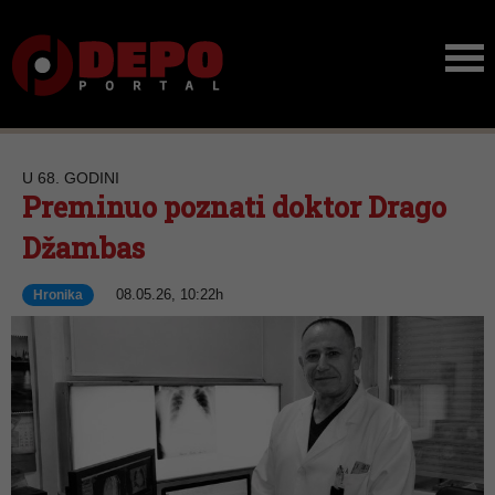
U 68. GODINI
Preminuo poznati doktor Drago
Džambas
08.05.26, 10:22h
Hronika