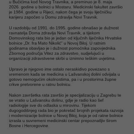
u Bučićima kod Novog Travnika, a preminuo je 8. maja
2026. godine u bolnici u Mostaru. Medicinski fakultet završio
je 1984. godine u Rijeci, nakon čega je svoju liječničku
karijeru započeo u Domu zdravlja Novi Travnik.
U razdoblju od 1991. do 1995. godine obnašao je dužnost
ravnatelja Doma zdravlja Novi Travnik, a tijekom
Domovinskog rata bio je jedan od ključnih liječnika Hrvatske
bolnice „Dr. fra Mato Nikolić“ u Novoj Biloj. U ratnim
godinama obavljao je i dužnost pomoćnika zapovjednika
Zbornog područja Vitez za zdravstvo, sudjelujući u
organizaciji zdravstvene skrbi u iznimno teškim uvjetima.
Upravo je njegovo ime ostalo neraskidivo povezano s
vremenom kada se medicina u Lašvanskoj dolini odvijala u
gotovo nemogućim okolnostima, pa i u prostorima župne
crkve pretvorene u ratnu bolnicu.
Nakon završetka rata završio je specijalizaciju u Zagrebu te
se vratio u Lašvansku dolinu, gdje je radio kao šef
radiologije sve do odlaska u mirovinu. Tijekom
dugogodišnjeg rada bio je pokretač brojnih projekata razvoja
i modernizacije bolnice u Novoj Biloj, koja je od ratne bolnice
izrasla u suvremeni medicinski centar prepoznatljiv širom
Bosne i Hercegovine.