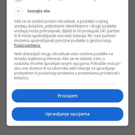
Saznajte više
Vaši će se osobni podaci obrađivati, a podatke s vašeg
uređaja (kolačiće, jedinstvene identifikatore i druge podatke
uređaja) može pohranjivati, dijeliti te im pristupati 241 partner
ili ih može upotrebljavati ova web-lokacija. Mi i naši partneri
možemo upotrebljavati precizne podatke o geolociranju.
Popis partnera.
Neki dobavljači mogu obrađivati vaše osobne podatke na
temelju legitimnog interesa. Ako se ne slažete s tim, u
nastavku možete upravljati svojim opcijama. Potražite vezu pri
dnu ove stranice ili na izborniku web-lokacije za upravljanje
pristankom ili povlačenje pristanka u postavkama privatnosti i
kolačića.
Pristajem
Upravljanje opcijama