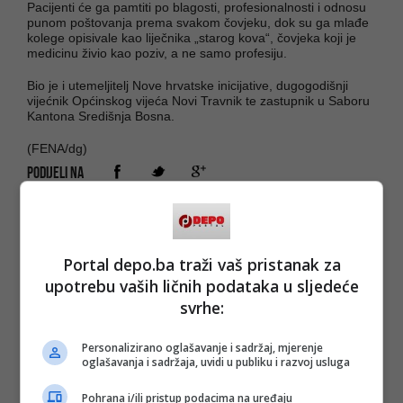
Pacijenti će ga pamtiti po blagosti, profesionalnosti i odnosu
punom poštovanja prema svakom čovjeku, dok su ga mlađe
kolege opisivale kao liječnika „starog kova“, čovjeka koji je
medicinu živio kao poziv, a ne samo profesiju.
Bio je i utemeljitelj Nove hrvatske inicijative, dugogodišnji
vijećnik Općinskog vijeća Novi Travnik te zastupnik u Saboru
Kantona Središnja Bosna.
(FENA/dg)
PODIJELI NA
Depo.ba
pratite putem društvenih mreža
Twitter
i
Facebook
Portal depo.ba traži vaš pristanak za
upotrebu vaših ličnih podataka u sljedeće
svrhe:
Personalizirano oglašavanje i sadržaj, mjerenje
oglašavanja i sadržaja, uvidi u publiku i razvoj usluga
Pohrana i/ili pristup podacima na uređaju