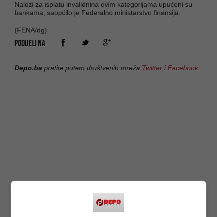
Nalozi za isplatu invalidnina ovim kategorijama upućeni su
bankama, saopćilo je Federalno ministarstvo finansija.
(FENA/dg)
PODIJELI NA
Depo.ba
pratite putem društvenih mreža
Twitter
i
Facebook