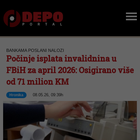
BANKAMA POSLANI NALOZI
Počinje isplata invalidnina u
FBiH za april 2026: Osigirano više
od 71 milion KM
08.05.26, 09:39h
Hronika