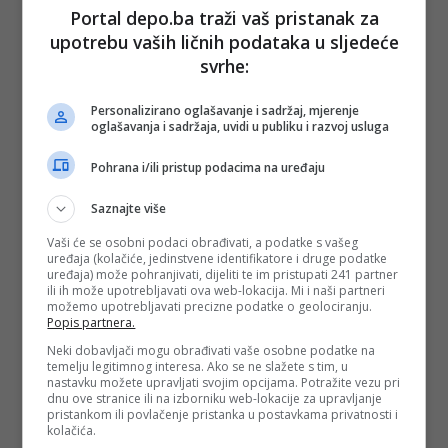
Portal depo.ba traži vaš pristanak za
upotrebu vaših ličnih podataka u sljedeće
svrhe:
Personalizirano oglašavanje i sadržaj, mjerenje
oglašavanja i sadržaja, uvidi u publiku i razvoj usluga
Pohrana i/ili pristup podacima na uređaju
Saznajte više
Vaši će se osobni podaci obrađivati, a podatke s vašeg
uređaja (kolačiće, jedinstvene identifikatore i druge podatke
uređaja) može pohranjivati, dijeliti te im pristupati 241 partner
ili ih može upotrebljavati ova web-lokacija. Mi i naši partneri
možemo upotrebljavati precizne podatke o geolociranju.
Popis partnera.
Neki dobavljači mogu obrađivati vaše osobne podatke na
temelju legitimnog interesa. Ako se ne slažete s tim, u
nastavku možete upravljati svojim opcijama. Potražite vezu pri
dnu ove stranice ili na izborniku web-lokacije za upravljanje
pristankom ili povlačenje pristanka u postavkama privatnosti i
kolačića.