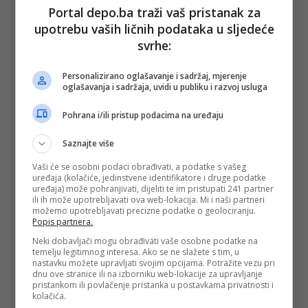
Portal depo.ba traži vaš pristanak za
upotrebu vaših ličnih podataka u sljedeće
svrhe:
Personalizirano oglašavanje i sadržaj, mjerenje
oglašavanja i sadržaja, uvidi u publiku i razvoj usluga
Pohrana i/ili pristup podacima na uređaju
Saznajte više
Vaši će se osobni podaci obrađivati, a podatke s vašeg
uređaja (kolačiće, jedinstvene identifikatore i druge podatke
uređaja) može pohranjivati, dijeliti te im pristupati 241 partner
ili ih može upotrebljavati ova web-lokacija. Mi i naši partneri
možemo upotrebljavati precizne podatke o geolociranju.
Popis partnera.
Neki dobavljači mogu obrađivati vaše osobne podatke na
temelju legitimnog interesa. Ako se ne slažete s tim, u
nastavku možete upravljati svojim opcijama. Potražite vezu pri
dnu ove stranice ili na izborniku web-lokacije za upravljanje
pristankom ili povlačenje pristanka u postavkama privatnosti i
kolačića.