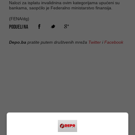
Nalozi za isplatu invalidnina ovim kategorijama upućeni su
bankama, saopćilo je Federalno ministarstvo finansija.
(FENA/dg)
PODIJELI NA
Depo.ba
pratite putem društvenih mreža
Twitter
i
Facebook