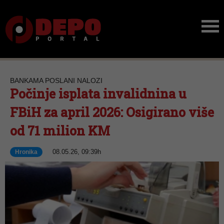
BANKAMA POSLANI NALOZI
Počinje isplata invalidnina u
FBiH za april 2026: Osigirano više
od 71 milion KM
08.05.26, 09:39h
Hronika