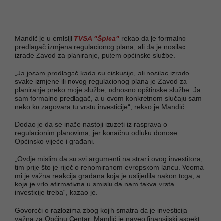
Mandić je u emisiji
TVSA "Špica"
rekao da je formalno
predlagač izmjena regulacionog plana, ali da je nosilac
izrade Zavod za planiranje, putem općinske službe.
„Ja jesam predlagač kada su diskusije, ali nosilac izrade
svake izmjene ili novog regulacionog plana je Zavod za
planiranje preko moje službe, odnosno opštinske službe. Ja
sam formalno predlagač, a u ovom konkretnom slučaju sam
neko ko zagovara tu vrstu investicije“, rekao je Mandić.
Dodao je da se inače nastoji izuzeti iz rasprava o
regulacionim planovima, jer konačnu odluku donose
Općinsko vijeće i građani.
„Ovdje mislim da su svi argumenti na strani ovog investitora,
tim prije što je riječ o renomiranom evropskom lancu. Veoma
mi je važna reakcija građana koja je uslijedila nakon toga, a
koja je vrlo afirmativna u smislu da nam takva vrsta
investicije treba“, kazao je.
Govoreći o razlozima zbog kojih smatra da je investicija
važna za Općinu Centar, Mandić je naveo finansijski aspekt,