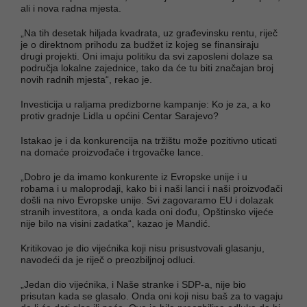
ali i nova radna mjesta.
„Na tih desetak hiljada kvadrata, uz građevinsku rentu, riječ
je o direktnom prihodu za budžet iz kojeg se finansiraju
drugi projekti. Oni imaju politiku da svi zaposleni dolaze sa
područja lokalne zajednice, tako da će tu biti značajan broj
novih radnih mjesta“, rekao je.
Investicija u raljama predizborne kampanje: Ko je za, a ko
protiv gradnje Lidla u općini Centar Sarajevo?
Istakao je i da konkurencija na tržištu može pozitivno uticati
na domaće proizvođače i trgovačke lance.
„Dobro je da imamo konkurente iz Evropske unije i u
robama i u maloprodaji, kako bi i naši lanci i naši proizvođači
došli na nivo Evropske unije. Svi zagovaramo EU i dolazak
stranih investitora, a onda kada oni dođu, Opštinsko vijeće
nije bilo na visini zadatka“, kazao je Mandić.
Kritikovao je dio vijećnika koji nisu prisustvovali glasanju,
navodeći da je riječ o preozbiljnoj odluci.
„Jedan dio vijećnika, i Naše stranke i SDP-a, nije bio
prisutan kada se glasalo. Onda oni koji nisu baš za to vagaju