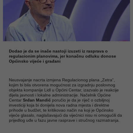
Dodao je da se inače nastoji izuzeti iz rasprava o
regulacionim planovima, jer konačnu odluku donose
Općinsko vijeće i građani
Neusvajanje nacrta izmjena Regulacionog plana „Zetra“,
kojim bi bila otvorena mogućnost za izgradnju poslovnog
objekta kompanije Lidl u Općini Centar, izazvalo je reakcije
dijela javnosti i lokalne administracije. Načelnik Općine
Centar
Srđan Mandić
poručio je da je riječ o ozbiljnoj
investiciji koja bi donijela nova radna mjesta i direktne
prihode u budžet, te kritikovao način na koji je Općinsko
vijeće glasalo, naglašavajući da vijećnici nisu ni omogućili da
prijedlog uđe u fazu javne rasprave i stručnog razmatranja.