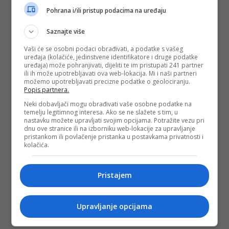
višemilionske iznose“, kazao je Mandić.
Pohrana i/ili pristup podacima na uređaju
Na kraju je poručio da će insistirati na novom izjašnjavanju
vijećnika i javnoj raspravi.
Saznajte više
„Zamoliću kolege iz Opštinskog vijeća da se ponovo
Vaši će se osobni podaci obrađivati, a podatke s vašeg
uređaja (kolačiće, jedinstvene identifikatore i druge podatke
izjasnimo, da iznesemo dodatne argumente i omogućimo
uređaja) može pohranjivati, dijeliti te im pristupati 241 partner
javnu raspravu i struci da kaže svoje mišljenje, a onda neka
ili ih može upotrebljavati ova web-lokacija. Mi i naši partneri
Vijeće donese konačnu odluku. Mislim da trebamo i tom i
možemo upotrebljavati precizne podatke o geolociranju.
sličnim investitorima omogućiti privrednu aktivnost na
Popis partnera.
području Opštine Centar“, zaključio je Mandić.
Neki dobavljači mogu obrađivati vaše osobne podatke na
(DEPO PORTAL/dg)
temelju legitimnog interesa. Ako se ne slažete s tim, u
nastavku možete upravljati svojim opcijama. Potražite vezu pri
PODIJELI NA
dnu ove stranice ili na izborniku web-lokacije za upravljanje
pristankom ili povlačenje pristanka u postavkama privatnosti i
kolačića.
Depo.ba
pratite putem društvenih mreža
Twitter
i
Facebook
Pristajem
Upravljanje opcijama